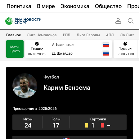
Политика
В мире
Экономика
Общество
Про
Главное
Лига Чемпионов
РПЛ
Лига Европы
АПЛ
Ла Лига
А. Калинская
Матч-
Теннис
Теннис
центр
Д. Шнайдер
06.08 20:25
06.08 21:00
Футбол
Карим Бензема
Премьер-лига
2025/2026
Игры
Голы
Карточки
24
17
1
–