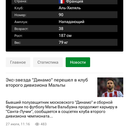
Франция
Страна:
Аль-Хиляль
Клуб:
90
Номер:
Нападающий
Амплуа:
38
Возраст:
187 см
Рост:
79 кг
Вес:
Главное
Статистика
Новости
Экс-звезда "Динамо" перешел в клуб
второго дивизиона Мальты
Бывший полузащитник московского "Динамо" и сборной
Франции по футболу Матье Вальбуэна продолжит карьеру в
"Санта-Лучии", сообщается в соцсетях клуба второго
дивизиона чемпионата...
27 июля, 11:16
483