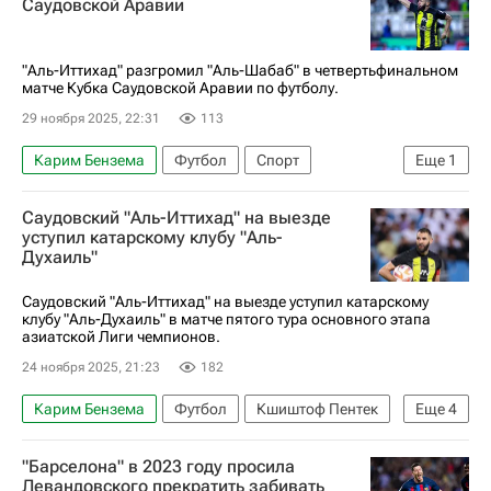
Саудовской Аравии
"Аль-Иттихад" разгромил "Аль-Шабаб" в четвертьфинальном
матче Кубка Саудовской Аравии по футболу.
29 ноября 2025, 22:31
113
Карим Бензема
Футбол
Спорт
Еще
1
Аль-Иттихад
Саудовский "Аль-Иттихад" на выезде
уступил катарскому клубу "Аль-
Духаиль"
Саудовский "Аль-Иттихад" на выезде уступил катарскому
клубу "Аль-Духаиль" в матче пятого тура основного этапа
азиатской Лиги чемпионов.
24 ноября 2025, 21:23
182
Карим Бензема
Футбол
Кшиштоф Пентек
Еще
4
Доха
Узбекистан
Спорт
Аль-Иттихад
"Барселона" в 2023 году просила
Левандовского прекратить забивать