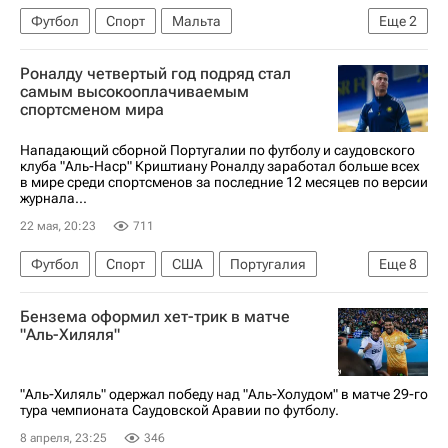
Футбол
Спорт
Мальта
Еще
2
Матьё Вальбуэна
Динамо Москва
Роналду четвертый год подряд стал
самым высокооплачиваемым
спортсменом мира
Нападающий сборной Португалии по футболу и саудовского
клуба "Аль-Наср" Криштиану Роналду заработал больше всех
в мире среди спортсменов за последние 12 месяцев по версии
журнала...
22 мая, 20:23
711
Футбол
Спорт
США
Португалия
Еще
8
Япония
Криштиану Роналду
Бензема оформил хет-трик в матче
Лионель Месси
Аль-Наср
Интер
"Аль-Хиляля"
Forbes
Лос-Анджелес Лейкерс
Леброн Джеймс
"Аль-Хиляль" одержал победу над "Аль-Холудом" в матче 29-го
тура чемпионата Саудовской Аравии по футболу.
8 апреля, 23:25
346