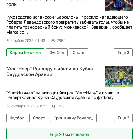
голы
Руководство испанской "Барселоны" просило нападающего
Роберта Левандовского прекратить забивать голы, чтобы не
платить трансферный бонус мюнхенской "Баварии", сообщает
Marca со...
20 ноября 2025, 01:43
2952
Карим Бензема
Футбол
Спорт
Еще
3
Роберт Левандовский
Барселона
"Аль-Наср" Роналду выбили из Кубка
Бавария
Саудовской Аравии
"Аль-Иттихад" на выезде обыграл "Аль-Наср" и вышел в
четвертьфинал Кубка Саудовской Аравии по футболу.
28 октября 2025, 23:29
208
Футбол
Спорт
Криштиану Роналду
Еще
2
Аль-Наср
Аль-Иттихад
Еще 20 материалов