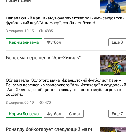
пишут СМИ
Нападающий Криштиану Роналду может покинуть саудовский
футбольный клуб "Аль-Наср", сообщает Record.
3 февраля, 10:15
4885
Карим Бензема
Футбол
Еще
3
Криштиану Роналду
Аль-Наср
Спорт
Бензема перешел в "Аль-Хиляль"
Обладатель "Золотого мяча" французский футболист Карим
Бензема перешел из саудовского "Аль-Иттихада" в саудовский
"Аль-Хиляль", сообщается в аккаунте нового клуба игрока в
соцсети...
3 февраля, 00:19
470
Карим Бензема
Футбол
Спорт
Еще
7
Испания
Саудовская Аравия
Роналду бойкотирует следующий матч
Криштиану Роналду
Аль-Хиляль (Эр-Рияд)