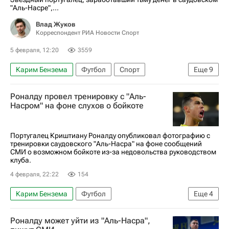
"Аль-Насре",...
Влад Жуков
Корреспондент РИА Новости Спорт
5 февраля, 12:20
3559
Карим Бензема
Футбол
Спорт
Еще
9
Спорт — видео
Материалы РИА Спорт
Роналду провел тренировку с "Аль-
скандал
Криштиану Роналду
Аль-Наср
Насром" на фоне слухов о бойкоте
Манчестер Юнайтед
Ювентус
Реал Мадрид
трансфер
Португалец Криштиану Роналду опубликовал фотографию с
тренировки саудовского "Аль-Насра" на фоне сообщений
СМИ о возможном бойкоте из-за недовольства руководством
клуба.
4 февраля, 22:22
154
Карим Бензема
Футбол
Еще
4
Саудовская Аравия
Криштиану Роналду
Роналду может уйти из "Аль-Насра",
Аль-Наср
Аль-Хиляль (Эр-Рияд)