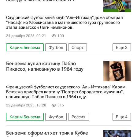
Саудовский футбольный клуб "Аль-Иттихад" дома обыграл
"Насаф" из Узбекистана в матче шестого тура группового
этапа азиатской Лиги чемпионов.
24 декабря 2025, 00:21
100
Карим Бензема
Футбол
Спорт
Еще
2
Аль-Гарафа
Аль-Иттихад
Бензема купил картину Пабло
Пикассо, написанную в 1964 году
Французский футболист саудовского "Аль-Иттихада" Карим
Бензема приобрел картину "Портрет бородатого мужчины",
написанную Пабло Пикассо в 1964 году.
22 декабря 2025, 18:28
315
Карим Бензема
Футбол
Россия
Еще
4
Пабло Пикассо
Аль-Иттихад
Бензема оформил хет-трик в Кубке
Реал Мадрид
Facebook