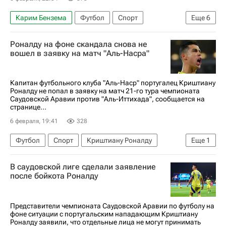
Карим Бензема
Футбол
Спорт
Еще
6
Саудовская Аравия
Криштиану Роналду
Роналду на фоне скандала снова не
Садио Мане
Аль-Хиляль (Эр-Рияд)
вошел в заявку на матч "Аль-Насра"
Аль-Наср
Аль-Ахли (Каир)
Капитан футбольного клуба "Аль-Наср" португалец Криштиану
Роналду не попал в заявку на матч 21-го тура чемпионата
Саудовской Аравии против "Аль-Иттихада", сообщается на
странице...
6 февраля, 19:41
328
Футбол
Спорт
Криштиану Роналду
Еще
1
Аль-Наср
В саудовской лиге сделали заявление
после бойкота Роналду
Представители чемпионата Саудовской Аравии по футболу на
фоне ситуации с португальским нападающим Криштиану
Роналду заявили, что отдельные лица не могут принимать