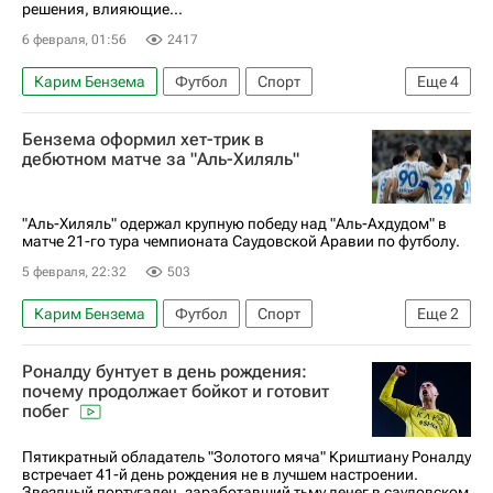
решения, влияющие...
6 февраля, 01:56
2417
Карим Бензема
Футбол
Спорт
Еще
4
Криштиану Роналду
Аль-Наср
Бензема оформил хет-трик в
Аль-Хиляль (Эр-Рияд)
Аль-Ахли (Каир)
дебютном матче за "Аль-Хиляль"
"Аль-Хиляль" одержал крупную победу над "Аль-Ахдудом" в
матче 21-го тура чемпионата Саудовской Аравии по футболу.
5 февраля, 22:32
503
Карим Бензема
Футбол
Спорт
Еще
2
Малком
Аль-Хиляль (Эр-Рияд)
Роналду бунтует в день рождения:
почему продолжает бойкот и готовит
побег
Пятикратный обладатель "Золотого мяча" Криштиану Роналду
встречает 41-й день рождения не в лучшем настроении.
Звездный португалец, заработавший тьму денег в саудовском