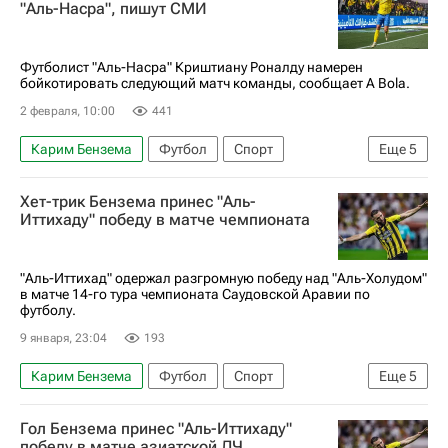
"Аль-Насра", пишут СМИ
Аль-Наср
Реал Мадрид
Лига чемпионов УЕФА 2026-2027
Футболист "Аль-Насра" Криштиану Роналду намерен
бойкотировать следующий матч команды, сообщает A Bola.
2 февраля, 10:00
441
Карим Бензема
Футбол
Спорт
Еще
5
Саудовская Аравия
Криштиану Роналду
Хет-трик Бензема принес "Аль-
Жорже Жезуш
Аль-Хиляль (Эр-Рияд)
Иттихаду" победу в матче чемпионата
Аль-Наср
"Аль-Иттихад" одержал разгромную победу над "Аль-Холудом"
в матче 14-го тура чемпионата Саудовской Аравии по
футболу.
9 января, 23:04
193
Карим Бензема
Футбол
Спорт
Еще
5
Сержиу Консейсау
Аль-Холуд
Дамак
Гол Бензема принес "Аль-Иттихаду"
Аль-Иттихад
Саудовская Аравия
победу в матче азиатской ЛЧ