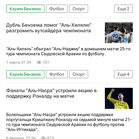
Карим Бензема
Футбол
Спорт
Еще
2
Аль-Хиляль (Эр-Рияд)
Аль-Холуд
Дубль Бензема помог "Аль-Хилялю"
разгромить аутсайдера чемпионата
"Аль-Хиляль" обыграл "Аль-Наджму" в домашнем матче 25-го
тура чемпионата Саудовской Аравии по футболу.
7 марта, 01:04
107
Карим Бензема
Футбол
Спорт
Еще
4
Малком
Сергей Милинкович-Савич
Фанаты "Аль-Насра" устроили акцию в
Аль-Хиляль (Эр-Рияд)
Зенит
поддержку Роналду на матче
Болельщики "Аль-Насра" устроили акцию поддержки
португальца Криштиану Роналду на седьмой минуте матча 21-
го тура чемпионата Саудовской Аравии по футболу против
"Аль-Иттихада".
6 февраля, 22:54
873