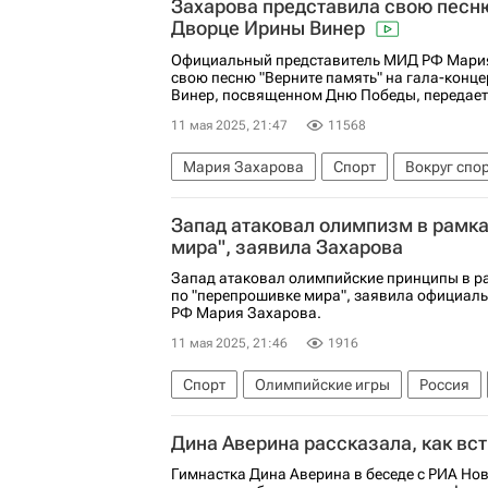
Захарова представила свою песню
Дворце Ирины Винер
Официальный представитель МИД РФ Мария
свою песню "Верните память" на гала-конц
Винер, посвященном Дню Победы, передает 
11 мая 2025, 21:47
11568
Мария Захарова
Спорт
Вокруг спо
Запад атаковал олимпизм в рамк
мира", заявила Захарова
Запад атаковал олимпийские принципы в ра
по "перепрошивке мира", заявила официал
РФ Мария Захарова.
11 мая 2025, 21:46
1916
Спорт
Олимпийские игры
Россия
Вокруг спорта
Дина Аверина рассказала, как вс
Гимнастка Дина Аверина в беседе с РИА Нов