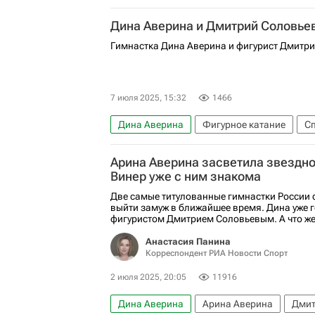
Художественная гимнастика
Дина Аверина и Дмитрий Соловье
Гимнастка Дина Аверина и фигурист Дмитри
7 июля 2025, 15:32
1466
Дина Аверина
Фигурное катание
С
Арина Аверина
Дмитрий Соловьёв
Арина Аверина засветила звездно
Художественная гимнастика
Винер уже с ним знакома
Две самые титулованные гимнастки России 
выйти замуж в ближайшее время. Дина уже г
фигуристом Дмитрием Соловьевым. А что же
Анастасия Панина
Корреспондент РИА Новости Спорт
2 июля 2025, 20:05
11916
Дина Аверина
Арина Аверина
Дмит