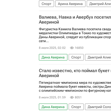
Спорт
Арина Аверина
Дмитрий Али
Валиева, Навка и Авербух посети
Авериной
Фигуристка Камила Валиева посетила свад
медалистки Олимпиады в Токио по художес
Дины Авериной, следует из публикации спо
сети...
8 июля 2025, 02:02
16850
Дина Аверина
Спорт
Дмитрий Алие
Вокруг спорта
Татьяна Навка
Илья
Стало известно, кто поймал букет
Дмитрий Соловьев (фигурист)
Камила 
Авериной
Пятикратная чемпионка мира по художеств
Аверина поймала букет невесты, сестры Дин
с олимпийским чемпионом по фигурному ка
8 июля 2025, 01:59
8051
Дина Аверина
Спорт
Дмитрий Соло