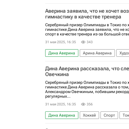
Авторы РИА Новости Спорт
Вокруг спо
Аверина заявила, что не хочет во
гимнастику в качестве тренера
Серебряный призер Олимпиады в Токио по 
гимнастике Дина Аверина заявила, что не х
спорт в качестве тренера из-за большой отве
31 мая 2025, 16:35
343
Дина Аверина
Арина Аверина
Худо
Дина Аверина рассказала, что сл
Овечкина
Серебряный призер Олимпиады в Токио по 
гимнастике Дина Аверина рассказала о том,
Александром Овечкиным, побившим рекорд 
регулярных...
31 мая 2025, 16:35
356
Дина Аверина
Хоккей
Спорт
То