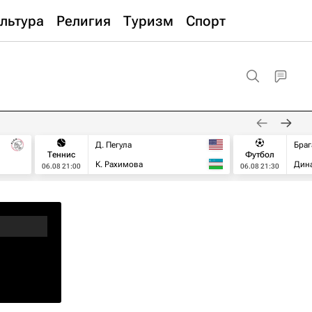
льтура
Религия
Туризм
Спорт
Д. Пегула
Браг
Теннис
Футбол
К. Рахимова
Дин
06.08 21:00
06.08 21:30