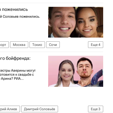
в поженились
й Соловьев поженились.
порт
Москва
Токио
Сочи
Еще
4
Екатерина Боброва
го бойфренда:
сестры Аверины могут
отовится к свадьбе с
 Арина? РИА...
рий Алиев
Дмитрий Соловьёв
Еще
3