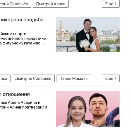
трий Соловьёв
Дмитрий Алиев
Еще
1
шикарная свадьба
ийском спорте —
ожественной гимнастике
 фигурному катанию...
тика
Дмитрий Соловьёв
Павел Мамаев
Еще
7
Авторы РИА Новости Спорт
Вокруг спорта
и отношения
на Навка
ике Арина Аверина и
трий Алиев подтвердили