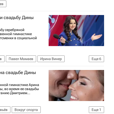
ев
ли свадьбу Дины
ьбу серебряной
твенной гимнастике
ртсменки в социальной
в
Павел Мамаев
Ирина Винер
Еще
6
 Авербух
Никита Нагорный
 на свадьбе Дины
Валиева
енной гимнастике Арина
ы, во время ее свадьбы
танию Дмитрием...
вьёв
Вокруг спорта
Еще
1