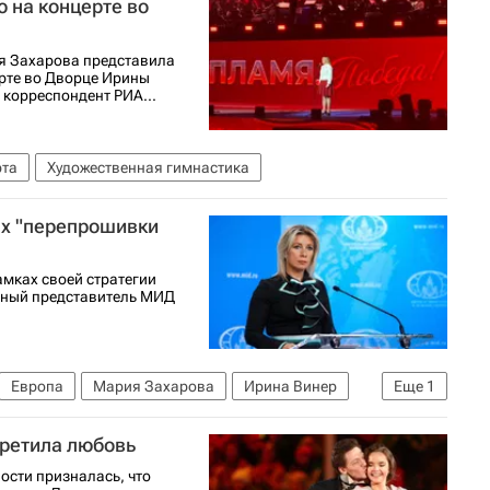
 на концерте во
 Захарова представила
ерте во Дворце Ирины
корреспондент РИА...
рта
Художественная гимнастика
ах "перепрошивки
мках своей стратегии
ьный представитель МИД
Европа
Мария Захарова
Ирина Винер
Еще
1
третила любовь
ости призналась, что