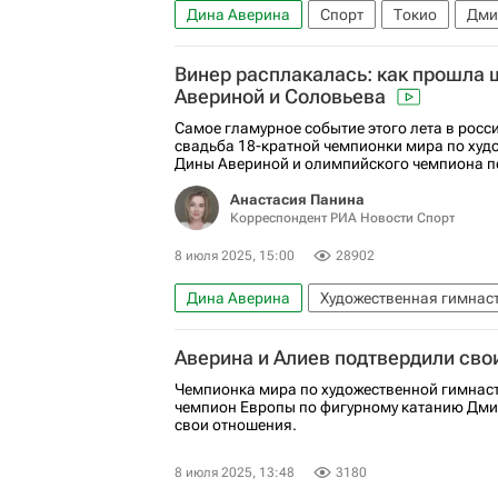
Дина Аверина
Спорт
Токио
Дми
Художественная гимнастика
Винер расплакалась: как прошла 
Авериной и Соловьева
Самое гламурное событие этого лета в росс
свадьба 18-кратной чемпионки мира по худ
Дины Авериной и олимпийского чемпиона по
Анастасия Панина
Корреспондент РИА Новости Спорт
8 июля 2025, 15:00
28902
Дина Аверина
Художественная гимнас
Александр Легков
Арина Аверина
Аверина и Алиев подтвердили сво
Дмитрий Алиев
Ирина Винер
Татья
Чемпионка мира по художественной гимнаст
чемпион Европы по фигурному катанию Дми
свои отношения.
8 июля 2025, 13:48
3180