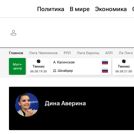
Политика
В мире
Экономика
Главное
Лига Чемпионов
РПЛ
Лига Европы
АПЛ
Ла Лига
А. Калинская
Матч-
Теннис
Теннис
центр
Д. Шнайдер
06.08 19:30
06.08 21:00
Дина Аверина