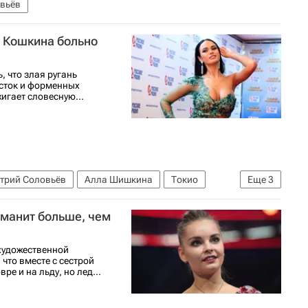
вьёв
о Кошкина больно
, что злая ругань
сток и форменных
игает словесную...
трий Соловьёв
Алла Шишкина
Токио
Еще
3
ы РИА Новости Спорт
 манит больше, чем
художественной
что вместе с сестрой
е и на льду, но лед...