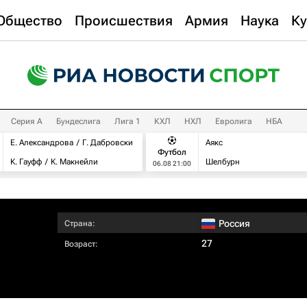
Общество
Происшествия
Армия
Наука
Ку
Серия А
Бундеслига
Лига 1
КХЛ
НХЛ
Евролига
НБА
Е. Александрова
Г. Дабровски
Аякс
Футбол
К. Гауфф
К. Макнейли
Шелбурн
06.08 21:00
Россия
Страна:
27
Возраст: