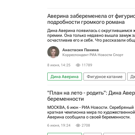
Аверина забеременела от фигурис
подробности громкого романа
Дина Аверина появилась с округлившимся 
премии. Она только недавно вышла замуж з
осчастливив его и себя. Что рассказали общ
Анастасия Панина
Корреспондент РИА Новости Спорт
8 июня, 14:25
11789
Дина Аверина
Фигурное катание
Д
Авторы РИА Новости Спорт
"План на лето - родить": Дина Ав
беременности
МОСКВА, 6 июн - РИА Новости. Серебряный
кратная чемпионка мира по художественной
Аверина сообщила о своей беременности.
6 июня, 19:24
2708