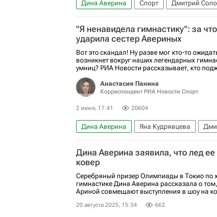
Дина Аверина
Спорт
Дмитрий Соло
"Я ненавидела гимнастику": за чт
ударила сестер Авериных
Вот это скандал! Ну разве мог кто-то ожидать
возникнет вокруг наших легендарных гимна
умниц? РИА Новости рассказывает, кто подж
Анастасия Панина
Корреспондент РИА Новости Спорт
2 июня, 17:41
20604
Дина Аверина
Яна Кудрявцева
Дми
Арина Аверина
Яна Кошкина
Автор
Дина Аверина заявила, что лед ее
ковер
Серебряный призер Олимпиады в Токио по 
гимнастике Дина Аверина рассказала о том, 
Ариной совмещают выступления в шоу на ковр
20 августа 2025, 15:34
662