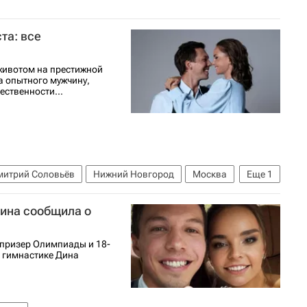
та: все
животом на престижной
а опытного мужчину,
ественности...
митрий Соловьёв
Нижний Новгород
Москва
Еще
1
ерина сообщила о
 призер Олимпиады и 18-
 гимнастике Дина