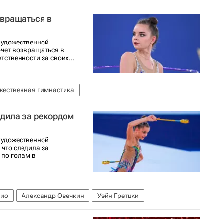
рта
Художественная гимнастика
звращаться в
художественной
очет возвращаться в
тственности за своих...
жественная гимнастика
едила за рекордом
художественной
 что следила за
по голам в
кио
Александр Овечкин
Уэйн Гретцки