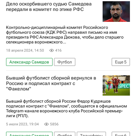
Дело оскорбившего судью Самедова
Кирилл Большаков
Факел
передали в комитет по этике РФС
Российский футбольный союз (РФС)
Локомотив (Москва)
Контрольно-дисциплинарный комитет Российского
футбольного союза (КДК РФС) направил письмо на имя
президента РФС Александра Дюкова, чтобы дело старшего
селекционера воронежского...
18 апреля 2024, 14:50
416
Александр Самедов
Футбол
Еще
5
Кирилл Большаков
Артур Григорьянц
Бывший футболист сборной вернулся в
Факел
Российский футбольный союз (РФС)
Россию и подписал контракт с
"Факелом"
Ростов
Бывший футболист сборной России Федор Кудряшов
подписал контракт с "Факелом", сообщается в официальном
Telegram-канале воронежского клуба Российской премьер-
лиги (РПЛ).
5 июля 2023, 19:04
5856
Александр Самедов
Футбол
Трансферы
Еще
6