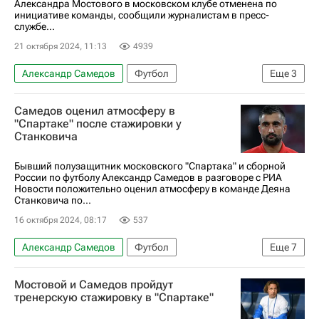
Александра Мостового в московском клубе отменена по
инициативе команды, сообщили журналистам в пресс-
службе...
21 октября 2024, 11:13
4939
Александр Самедов
Футбол
Еще
3
Спартак Москва
Александр Мостовой
Самедов оценил атмосферу в
Российский футбольный союз (РФС)
"Спартаке" после стажировки у
Станковича
Бывший полузащитник московского "Спартака" и сборной
России по футболу Александр Самедов в разговоре с РИА
Новости положительно оценил атмосферу в команде Деяна
Станковича по...
16 октября 2024, 08:17
537
Александр Самедов
Футбол
Еще
7
Спартак Москва
Александр Мостовой
Мостовой и Самедов пройдут
Российский футбольный союз (РФС)
тренерскую стажировку в "Спартаке"
Союз европейских футбольных ассоциаций (УЕФА)