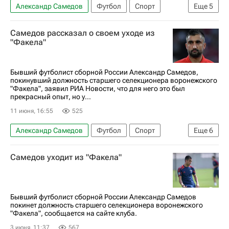
Александр Самедов
Футбол
Спорт
Еще
5
Бразилия
Россия
Испания
Самедов рассказал о своем уходе из
Карло Анчелотти
ЧМ по футболу 2026
"Факела"
Бывший футболист сборной России Александр Самедов,
покинувший должность старшего селекционера воронежского
"Факела", заявил РИА Новости, что для него это был
прекрасный опыт, но у...
11 июня, 16:55
525
Александр Самедов
Футбол
Спорт
Еще
6
Россия
Кирилл Котов
Роман Асхабадзе
Самедов уходит из "Факела"
Факел
Локомотив (Москва)
РПЛ 2026-2027 (Чемпионат России по футболу)
Бывший футболист сборной России Александр Самедов
покинет должность старшего селекционера воронежского
"Факела", сообщается на сайте клуба.
3 июня, 11:37
567