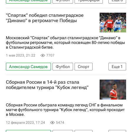
Трансферы в РПЛ
Фёдор Кудряшов
"Спартак" победил сталинградское
Антальяспор
Сочи
Факел
"Динамо" в ретроматче Победы
Сборная России по футболу
Московский "Спартак" обыграл сталинградское "Динамо" в
футбольном ретроматче, который посвящен 80-летию победы
в Сталинградской битве.
1 мая 2023, 21:22
7707
Александр Самедов
Футбол
Спорт
Еще
1
Роман Павлюченко
Сборная России в 14-й раз стала
победителем турнира "Кубок легенд"
Сборная России обыграла команду легенд СНГ в финальном
матче футбольного турнира "Кубок легенд", который проходит
в Москве.
12 февраля 2023, 17:24
5474