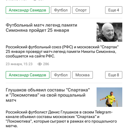
Александр Самедов
Футбол
Спорт
Еще
4
Кирилл Котов
Роман Асхабадзе
Факел
Футбольный матч легенд памяти
РПЛ 2026-2027 (Чемпионат России по футболу)
Симоняна пройдет 25 января
Российский футбольный союз (РФС) и московский "Спартак"
25 января проведут матч легенд памяти Никиты Симоняна,
сообщается на сайте РФС.
23 января, 15:23
286
Александр Самедов
Футбол
Москва
Еще
8
Россия
Никита Симонян
Андрей Тихонов
Глушаков объявил составы "Спартака"
Егор Титов
и "Локомотива" на свой прощальный
матч
Российский футбольный союз (РФС)
Денис Глушаков
Роман Шишкин
Российский футболист Денис Глушаков в своем Telegram-
канале объявил составы московских "Спартака" и
Спартак Москва
"Локомотива", которые сыграют в рамках его прощального
матча.