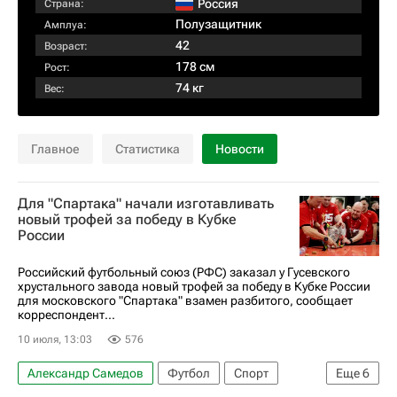
Россия
Страна:
Полузащитник
Амплуа:
42
Возраст:
178 см
Рост:
74 кг
Вес:
Главное
Статистика
Новости
Для "Спартака" начали изготавливать
новый трофей за победу в Кубке
России
Российский футбольный союз (РФС) заказал у Гусевского
хрустального завода новый трофей за победу в Кубке России
для московского "Спартака" взамен разбитого, сообщает
корреспондент...
10 июля, 13:03
576
Александр Самедов
Футбол
Спорт
Еще
6