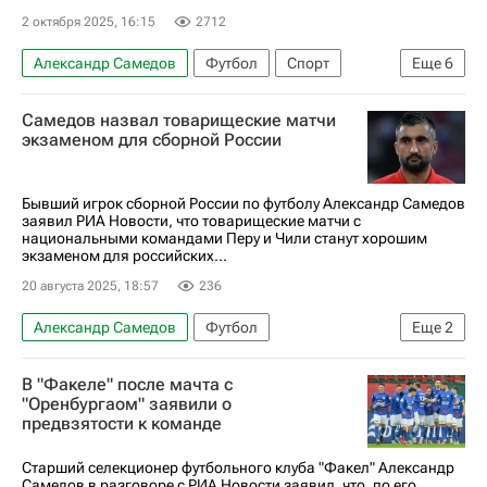
2 октября 2025, 16:15
2712
Александр Самедов
Футбол
Спорт
Еще
6
Денис Глушаков
Спартак Москва
Самедов назвал товарищеские матчи
Локомотив (Москва)
экзаменом для сборной России
РПЛ 2026-2027 (Чемпионат России по футболу)
Химки
Александр Филимонов
Бывший игрок сборной России по футболу Александр Самедов
заявил РИА Новости, что товарищеские матчи с
национальными командами Перу и Чили станут хорошим
экзаменом для российских...
20 августа 2025, 18:57
236
Александр Самедов
Футбол
Еще
2
Сборная России по футболу
Спорт
В "Факеле" после мачта с
"Оренбургаом" заявили о
предвзятости к команде
Старший селекционер футбольного клуба "Факел" Александр
Самедов в разговоре с РИА Новости заявил, что, по его