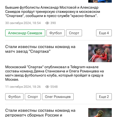
Спорт
Россия
Бывшие футболисты Александр Мостовой и Александр
Самедов пройдут тренерскую стажировку в московском
РПЛ 2026-2027 (Чемпионат России по футболу)
"Спартаке", сообщили в пресс-службе "красно-белых".
30 сентября 2024, 18:54
390
Александр Самедов
Футбол
Спорт
Еще
4
Александр Мостовой
Спартак Москва
Стали известны составы команд на
Российский футбольный союз (РФС)
матч звезд "Спартака"
Союз европейских футбольных ассоциаций (УЕФА)
Московский "Спартак" опубликовал в Telegram-канале
составы команд Деяна Станковича и Олега Романцева на
матч звезд футбольного клуба, который пройдет в среду в
Москве.
11 сентября 2024, 18:26
5548
Футбол
Спорт
Олег Романцев
Еще
2
ХК Спартак (Москва)
Стали известны составы команд на
РПЛ 2026-2027 (Чемпионат России по футболу)
ретроматч сборных России и