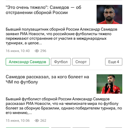
Гусь-Хрустальный
Пабло Солари
"Это очень тяжело": Самедов — об
Дмитрий Сычёв
Спартак Москва
отстранении сборной России
Российский футбольный союз (РФС)
Кубок России по футболу
Бывший полузащитник сборной России Александр Самедов
заявил РИА Новости, что российские футболисты тяжело
переживают отстранение от участия в международных
турнирах, а целое...
16 июня, 10:40
296
Александр Самедов
Футбол
Спорт
Еще
4
Россия
Украина
Самедов рассказал, за кого болеет на
Международная федерация футбола (ФИФА)
ЧМ по футболу
Союз европейских футбольных ассоциаций (УЕФА)
Бывший футболист сборной России Александр Самедов
рассказал РИА Новости, что на чемпионате мира по футболу
болеет за сборную Бразилии, однако победителем турнира, по
его мнению,...
15 июня, 10:06
262