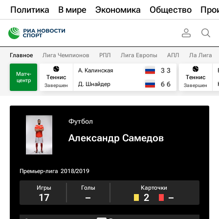
Политика
В мире
Экономика
Общество
Про
Главное
Лига Чемпионов
РПЛ
Лига Европы
АПЛ
Ла Лига
3
3
А. Калинская
Матч-
Теннис
Теннис
центр
6
6
Д. Шнайдер
Завершен
Завершен
Футбол
Александр Самедов
Премьер-лига
2018/2019
Игры
Голы
Карточки
17
–
2
–