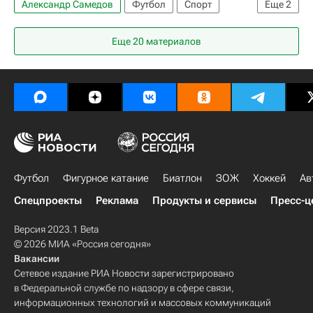
Александр Самедов
Футбол
Спорт
Еще
2
Юрий Жирков
Павел Погребняк
Еще 20 материалов
Футбол
Фигурное катание
Биатлон
ЗОЖ
Хоккей
Ав
Спецпроекты
Реклама
Продукты и сервисы
Пресс-ц
Версия 2023.1 Beta
© 2026 МИА «Россия сегодня»
Вакансии
Сетевое издание РИА Новости зарегистрировано
в Федеральной службе по надзору в сфере связи,
информационных технологий и массовых коммуникаций