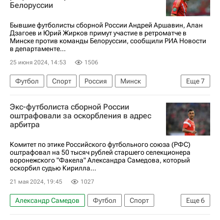
Белоруссии
Бывшие футболисты сборной России Андрей Аршавин, Алан
Дзагоев и Юрий Жирков примут участие в ретроматче в
Минске против команды Белоруссии, сообщили РИА Новости
в департаменте...
25 июня 2024, 14:53
1506
Футбол
Спорт
Россия
Минск
Еще
7
Белоруссия
Юрий Жирков
Экс-футболиста сборной России
Спартак Москва
Зенит
оштрафовали за оскорбления в адрес
арбитра
Российский футбольный союз (РФС)
Алан Дзагоев
Андрей Аршавин
Комитет по этике Российского футбольного союза (РФС)
оштрафовал на 50 тысяч рублей старшего селекционера
воронежского "Факела" Александра Самедова, который
оскорбил судью Кирилла...
21 мая 2024, 19:45
1027
Александр Самедов
Футбол
Спорт
Еще
6
Россия
Андрей Стукалов