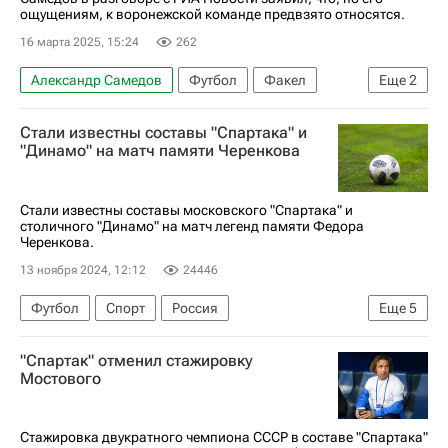
ощущениям, к воронежской команде предвзято относятся.
16 марта 2025, 15:24
262
Александр Самедов
Футбол
Факел
Еще
2
Оренбург
Стали известны составы "Спартака" и
РПЛ 2026-2027 (Чемпионат России по футболу)
"Динамо" на матч памяти Черенкова
Стали известны составы московского "Спартака" и
столичного "Динамо" на матч легенд памяти Федора
Черенкова.
13 ноября 2024, 12:12
24446
Футбол
Спорт
Россия
Еще
5
Федор Черенков
Сергей Французов
"Спартак" отменил стажировку
Александр Филимонов
Спартак Москва
Мостового
Динамо Москва
Стажировка двукратного чемпиона СССР в составе "Спартака"