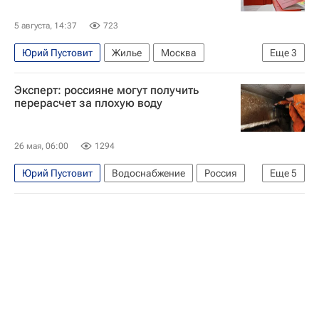
5 августа, 14:37
723
Юрий Пустовит
Жилье
Москва
Еще
3
Федеральная служба государственной регистрации, кадастра и картографии (Росреестр)
Эксперт: россияне могут получить
Сделки
Госуслуги
перерасчет за плохую воду
26 мая, 06:00
1294
Юрий Пустовит
Водоснабжение
Россия
Еще
5
Росводоканал
Федеральная служба по надзору в сфере защиты прав потребителей и благополучия человека (Роспотребнадзор)
ЖКХ
Управляющие компании
Полезное – РИА Недвижимость