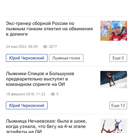
Экс-тренер сборной России по
лыжным гонкам ответил на обвинения
в допинге
24 мая 2023, 08:05
2877
Юрий Чарковский
Лыжные гонки
Еще
3
Международный олимпийский комитет (МОК)
Лыжники Спицов и Большунов
Юлия Чепалова
Евгений Дементьев
предварительно выступят в
командном спринте на ОИ
18 февраля 2018, 11:22
9
Юрий Чарковский
Еще
12
Лыжные гонки - Пхенчхан 2018
Лыжница Нечаевская: была в шоке,
Олимпийские игры
Спорт
когда узнала, что бегу на 4-м этапе
эстафеты на ОИ