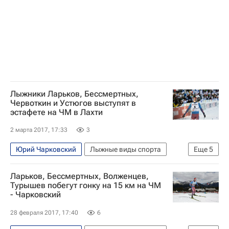
Анастасия Седова
Александр Панжинский
Лыжники Ларьков, Бессмертных,
Червоткин и Устюгов выступят в
эстафете на ЧМ в Лахти
2 марта 2017, 17:33
3
Юрий Чарковский
Лыжные виды спорта
Еще
5
Чемпионат мира-2017 по лыжным видам спорта в финском Лахти, 22 февраля - 5 марта
Ларьков, Бессмертных, Волженцев,
Чемпионат мира по лыжным видам спорта
Турышев побегут гонку на 15 км на ЧМ
- Чарковский
Андрей Ларьков
Александр Бессмертных
Сергей Устюгов
28 февраля 2017, 17:40
6