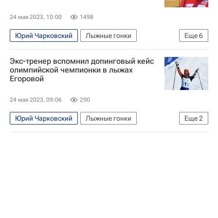
24 мая 2023, 10:00
1498
Юрий Чарковский
Лыжные гонки
Еще
6
Юрий Бородавко
Любовь Егорова
Экс-тренер вспомнил допинговый кейс
Сборная России по лыжным гонкам
олимпийской чемпионки в лыжах
Егоровой
Авторы РИА Новости Спорт
Интервью РИА Спорт
Елена Вяльбе
24 мая 2023, 09:06
290
Юрий Чарковский
Лыжные гонки
Еще
2
Любовь Егорова
Олимпийские игры