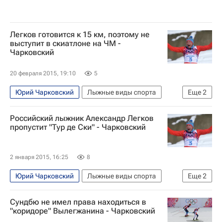
Легков готовится к 15 км, поэтому не
выступит в скиатлоне на ЧМ -
Чарковский
20 февраля 2015, 19:10
5
Юрий Чарковский
Лыжные виды спорта
Еще
2
Чемпионат мира-2015 по лыжным видам спорта
Российский лыжник Александр Легков
Александр Легков
пропустит "Тур де Ски" - Чарковский
2 января 2015, 16:25
8
Юрий Чарковский
Лыжные виды спорта
Еще
2
Тур де Ски
Александр Легков
Сундбю не имел права находиться в
"коридоре" Вылегжанина - Чарковский