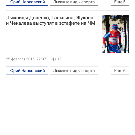
Юрий Чарковский
Лыжные виды спорта
Еще
5
Чемпионат мира-2017 по лыжным видам спорта в финском Лахти, 22 февраля - 5 марта
Лыжницы Доценко, Таныгина, Жукова
Чемпионат мира по лыжным видам спорта
и Чекалева выступят в эстафете на ЧМ
Андрей Ларьков
Александр Бессмертных
Станислав Волженцев
25 февраля 2015, 22:37
13
Юрий Чарковский
Лыжные виды спорта
Еще
6
Чемпионат мира-2015 по лыжным видам спорта
Чемпионат мира по лыжным видам спорта
Юлия Чекалёва
Алевтина Таныгина
Анастасия Доценко
Наталья Жукова