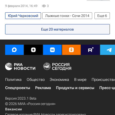
9 февраля 2014, 16:49
3
Юрий Чарковский
Лыжные гонки - Сочи 2014
Еще
6
Олимпийские игры
Спорт
Еще
20
материалов
Лыжные виды спорта
Сочи 2014: Лыжные гонки. Скиатлон, мужчины
Зимние Олимпийские игры 2014
Максим Вылегжанин
Политика
Общество
Экономика
В мире
Происшеств
Спецпроекты
Реклама
Продукты и сервисы
Пресс-ц
Версия 2023.1 Beta
© 2026 МИА «Россия сегодня»
Вакансии
Сетевое издание РИА Новости зарегистрировано