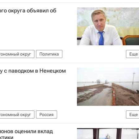
го округа объявил об
тономный округ
Политика
Еще
е)
у с паводком в Ненецком
тономный округ
Россия
Еще
МЧС России (Министерство РФ по делам гражданской обороны, чрезвычайным ситуациям и ликвидации последствий стихийных бедствий)
ионов оценили вклад
однения в России — 2024
Александр Куренков
ктики