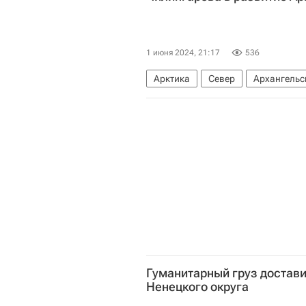
1 июня 2024, 21:17
536
Арктика
Север
Архангельс
Александр Цыбульский
Госду
Гуманитарный груз достав
Ненецкого округа