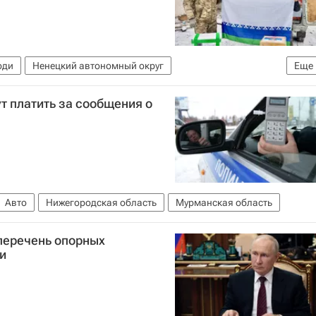
юди
Ненецкий автономный округ
Еще
д (УАЗ)
т платить за сообщения о
Авто
Нижегородская область
Мурманская область
перечень опорных
и