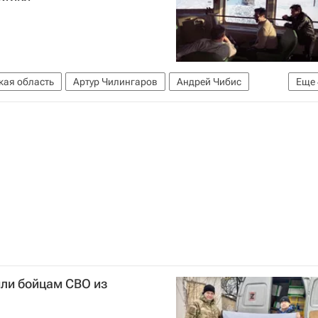
кая область
Артур Чилингаров
Андрей Чибис
Еще
ма РФ
Умер депутат Госдумы Чилингаров
Общество
или бойцам СВО из