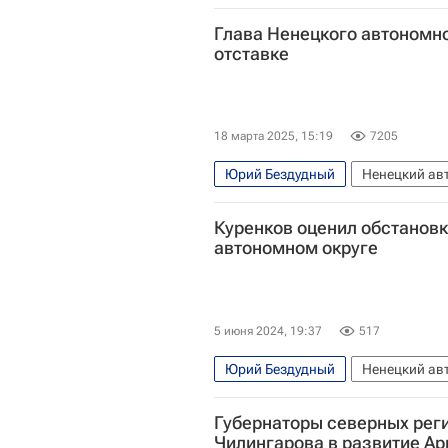
Глава Ненецкого автономно
отставке
18 марта 2025, 15:19
7205
Юрий Бездудный
Ненецкий ав
Московская область (Подмосковь
Куренков оценил обстановк
автономном округе
5 июня 2024, 19:37
517
Юрий Бездудный
Ненецкий ав
Губернаторы северных рег
Происшествия
Печора
Нав
Чилингарова в развитие Ар