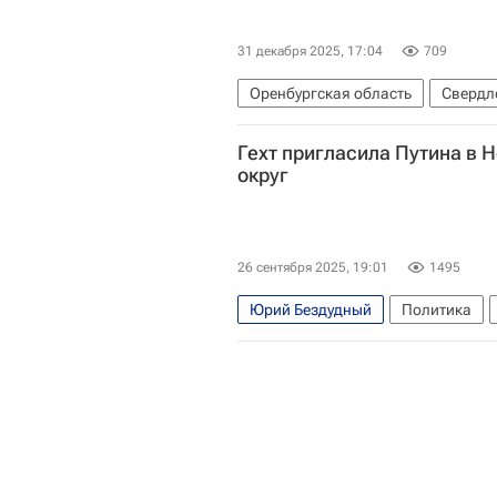
31 декабря 2025, 17:04
709
Оренбургская область
Свердл
Денис Паслер
Александра Др
Гехт пригласила Путина в 
округ
26 сентября 2025, 19:01
1495
Юрий Бездудный
Политика
Ирина Гехт
Владимир Путин