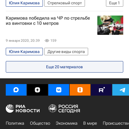
Юлия Каримова
Стрелковый спорт
Еще
1
Чемпионат Европы по стрельбе из пневматического оружия
Каримова победила на ЧР по стрельбе
из винтовки с 10 метров
9 января 2020, 20:39
159
Юлия Каримова
Другие виды спорта
Еще
20
материалов
Политика
Общество
Экономика
В мире
Происшеств