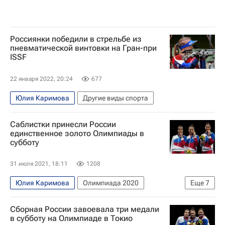
Россиянки победили в стрельбе из
пневматической винтовки на Гран-при
ISSF
22 января 2022, 20:24
677
Юлия Каримова
Другие виды спорта
Саблистки принесли России
единственное золото Олимпиады в
субботу
31 июля 2021, 18:11
1208
Юлия Каримова
Олимпиада 2020
Еще
7
Олимпийские игры
Спорт
Токио
Сборная России завоевала три медали
Софья Великая
София Позднякова
в субботу на Олимпиаде в Токио