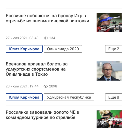
Россияне поборются за бронзу Игр в
стрельбе из пневматической винтовки
27 июля 2021, 08:48
134
Юлия Каримова
Олимпиада 2020
Еще
2
Стрелковый спорт
Сергей Каменский
Бречалов призвал болеть за
удмуртских спортсменов на
Олимпиаде в Токио
23 июля 2021, 19:44
2098
Юлия Каримова
Удмуртская Республика
Еще
8
Спорт
Олимпийские игры
Токио
Россиянки завоевали золото ЧЕ в
Удмуртская Республика (Удмуртия)
командном турнире по стрельбе
Александр Бречалов
Велоспорт