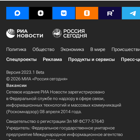
Фигурное катание
Мультимедийный спортивный пакет
Чемпионат России по фигурному катанию-2013
Чемпионат России по фигурному катанию
Зимние Олимпийские игры 2014
Россия
Анна Погорилая
Фёдор Климов
Политика
Общество
Экономика
В мире
Происшеств
Ксения Столбова
Софья Бирюкова
Спецпроекты
Реклама
Продукты и сервисы
Пресс-ц
Николь Госвияни
Кирилл Халявин
Версия 2023.1 Beta
Ксения Монько
Серафима Саханович
© 2026 МИА «Россия сегодня»
Вакансии
Максим Ковтун
Нодари Маисурадзе
Сетевое издание РИА Новости зарегистрировано
Артур Гачинский
Никита Кацалапов
в Федеральной службе по надзору в сфере связи,
информационных технологий и массовых коммуникаций
Елена Ильиных
Юрий Ларионов
(Роскомнадзор) 08 апреля 2014 года.
Максим Траньков
Татьяна Волосожар
Свидетельство о регистрации Эл № ФС77-57640
Дмитрий Соловьёв
Екатерина Боброва
Учредитель: Федеральное государственное унитарное
предприятие Международное информационное агентство
Вера Базарова
Юко Кавагути