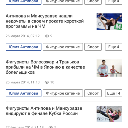
Юлия Антипова
Фигурное катание
Спорт
Еще
4
Мультимедийный спортивный пакет
Антипова и Маисурадзе нашли
Чемпионат мира по фигурному катанию в японском городе Сайтама
недочеты в своем прокате короткой
программы на ЧМ
Чемпионат мира по фигурному катанию
Нодари Маисурадзе
26 марта 2014, 07:12
9
Юлия Антипова
Фигурное катание
Спорт
Еще
4
Мультимедийный спортивный пакет
Фигуристы Волосожар и Траньков
Чемпионат мира по фигурному катанию в японском городе Сайтама
прибыли на ЧМ в Японию в качестве
болельщиков
Чемпионат мира по фигурному катанию
Нодари Маисурадзе
25 марта 2014, 11:13
10
Юлия Антипова
Фигурное катание
Спорт
Еще
14
Чемпионат мира по фигурному катанию в японском городе Сайтама
Фигуристы Антипова и Маисурадзе
Чемпионат мира по фигурному катанию
лидируют в финале Кубка России
Зимние Олимпийские игры 2014
Россия
27 февраля 2014, 21:18
5