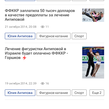
Нодари Маисурадзе
Евгений Плющенко
ФФККР заплатила 50 тысяч долларов
в качестве предоплаты за лечение
Антиповой
21 октября 2014, 20:08
11
Юлия Антипова
Фигурное катание
Спорт
Лечение фигуристки Антиповой в
Израиле будет оплачено ФФККР -
Горшков
19 октября 2014, 22:39
16
Юлия Антипова
Фигурное катание
Спорт
Еще
2
Александр Горшков (хоккей)
Федерация фигурного катания на коньках России (ФФККР)