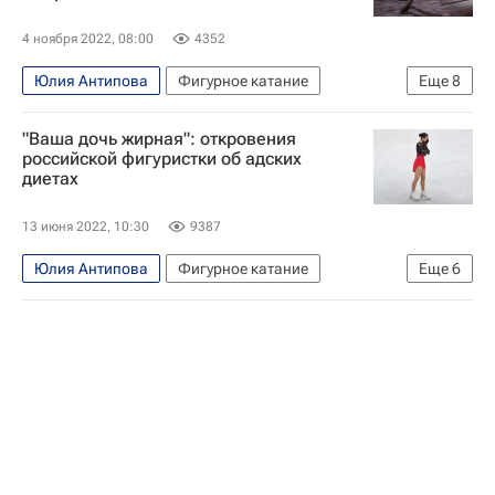
4 ноября 2022, 08:00
4352
Юлия Антипова
Фигурное катание
Еще
8
Юлия Липницкая
Акико Судзуки
"Ваша дочь жирная": откровения
Художественная гимнастика
Алина Загитова
российской фигуристки об адских
диетах
Анна Щербакова
Виктория Синицина
Материалы РИА Спорт
13 июня 2022, 10:30
9387
Авторы РИА Новости Спорт
Юлия Антипова
Фигурное катание
Еще
6
Алина Загитова
Юлия Липницкая
Александра Игнатова (Трусова)
Виктория Синицина
Авторы РИА Новости Спорт
Материалы РИА Спорт