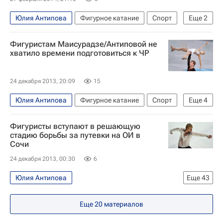
Анна Погорилая
Фёдор Климов
Ксения Столбова
Максим Ковтун
Юлия Антипова
Фигурное катание
Спорт
Еще
2
Нодари Маисурадзе
Юрий Ларионов
Мультимедийный спортивный пакет
Фигуристам Маисурадзе/Антиповой не
Максим Траньков
Татьяна Волосожар
Нодари Маисурадзе
хватило времени подготовиться к ЧР
Вера Базарова
Юлия Липницкая
24 декабря 2013, 20:09
15
Юлия Антипова
Фигурное катание
Спорт
Еще
4
Мультимедийный спортивный пакет
Фигуристы вступают в решающую
Чемпионат России по фигурному катанию-2013
стадию борьбы за путевки на ОИ в
Сочи
Чемпионат России по фигурному катанию
24 декабря 2013, 00:30
6
Нодари Маисурадзе
Юлия Антипова
Еще
43
Фигурное катание - Сочи 2014
Еще
20
материалов
Олимпийские игры
Спорт