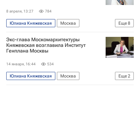
8 апреля, 13:27
784
Юлиана Княжевская
Москва
Еще
8
Новая Москва
Ленинградская область
Экс-глава Москомархитектуры
Татьяна Гук
Княжевская возглавила Институт
Генплана Москвы
Владимир Ефимов (Правительство Москвы)
Москомархитектура
14 января, 16:44
534
Отставки и назначения - Новости
ГК "А101"
Юлиана Княжевская
Москва
Еще
2
Девелоперы
Москомархитектура
Отставки и назначения - Новости