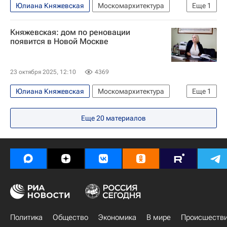
Юлиана Княжевская
Москомархитектура
Еще
1
Москва
Княжевская: дом по реновации
появится в Новой Москве
23 октября 2025, 12:10
4369
Юлиана Княжевская
Москомархитектура
Еще
1
Москва
Еще
20
материалов
Политика
Общество
Экономика
В мире
Происшеств