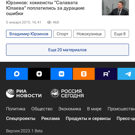
Юрзинов: хоккеисты "Салавата
Молодежная сборная России по хоккею с шайбой
Юлаева" поплатились за дурацкие
ошибки
Молодежный чемпионат мира по хоккею
5 января 2015, 16:41
468
Россия
Владимир Юрзинов
Спорт
Новокузнецк
Еще
8
Европа
Сибирский ФО
Весь мир
Еще
20
материалов
Кемеровская область
Герман Титов
ХК Металлург (Новокузнецк)
Салават Юлаев
Россия
Политика
Общество
Экономика
В мире
Происшеств
Спецпроекты
Реклама
Продукты и сервисы
Пресс-ц
Версия 2023.1 Beta