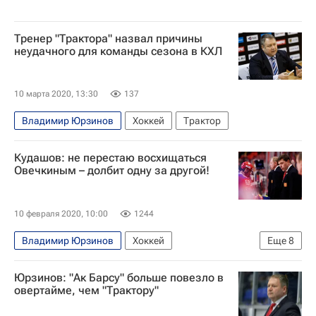
Тренер "Трактора" назвал причины
неудачного для команды сезона в КХЛ
10 марта 2020, 13:30
137
Владимир Юрзинов
Хоккей
Трактор
Кудашов: не перестаю восхищаться
Овечкиным – долбит одну за другой!
10 февраля 2020, 10:00
1244
Владимир Юрзинов
Хоккей
Еще
8
Интервью РИА Спорт
Александр Овечкин
Юрзинов: "Ак Барсу" больше повезло в
Федерация хоккея России (ФХР)
Олег Знарок
овертайме, чем "Трактору"
Алексей Кудашов
Чемпионат мира по хоккею