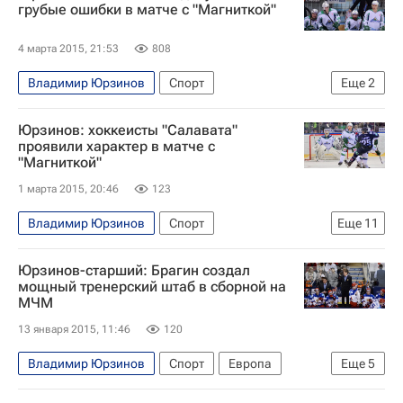
грубые ошибки в матче с "Магниткой"
4 марта 2015, 21:53
808
Владимир Юрзинов
Спорт
Еще
2
Металлург (Магнитогорск)
Салават Юлаев
Юрзинов: хоккеисты "Салавата"
проявили характер в матче с
"Магниткой"
1 марта 2015, 20:46
123
Владимир Юрзинов
Спорт
Еще
11
Республика Башкортостан
Магнитогорск
Юрзинов-старший: Брагин создал
Уфа
Челябинская область
Весь мир
мощный тренерский штаб в сборной на
МЧМ
Уральский ФО
Европа
Приволжский ФО
13 января 2015, 11:46
120
Металлург (Магнитогорск)
Салават Юлаев
Россия
Владимир Юрзинов
Спорт
Европа
Еще
5
Весь мир
Валерий Брагин