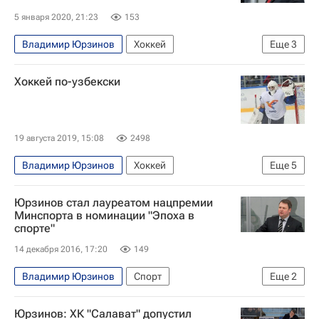
Еврохоккейтур
5 января 2020, 21:23
153
Сборная России по хоккею с шайбой
Владимир Юрзинов
Хоккей
Еще
3
КХЛ 2025-2026
Ак Барс
Трактор
Хоккей по-узбекски
19 августа 2019, 15:08
2498
Владимир Юрзинов
Хоккей
Еще
5
Нормундс Сейейс
Евгений Попихин
Юрзинов стал лауреатом нацпремии
Материалы РИА Спорт
Артём Воронин
Минспорта в номинации "Эпоха в
спорте"
КХЛ 2025-2026
14 декабря 2016, 17:20
149
Владимир Юрзинов
Спорт
Еще
2
Министерство спорта РФ
Россия
Юрзинов: ХК "Салават" допустил