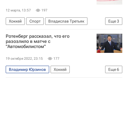
12 марта, 13:57
197
Хоккей
Спорт
Владислав Третьяк
Еще
3
Аркадий Ротенберг
Роман Ротенберг
Ротенберг рассказал, что его
Федерация хоккея России (ФХР)
разозлило в матче с
"Автомобилистом"
19 октября 2022, 23:15
177
Владимир Юрзинов
Хоккей
Еще
6
СКА (Санкт-Петербург)
Роман Ротенберг
Александр Медведев
Регулярный чемпионат КХЛ
КХЛ 2025-2026
Автомобилист