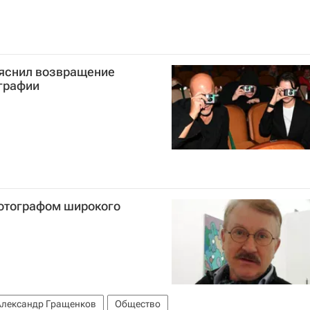
ъяснил возвращение
ографии
отографом широкого
Александр Гращенков
Общество