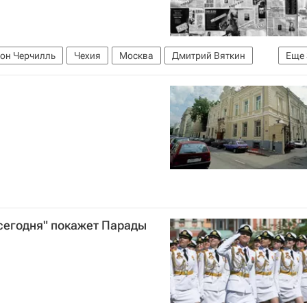
он Черчилль
Чехия
Москва
Дмитрий Вяткин
Еще
чати "Новости"
Латинская Америка
егодня" покажет Парады