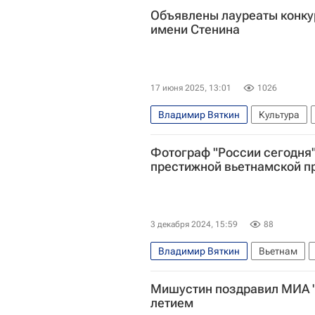
Объявлены лауреаты конку
имени Стенина
17 июня 2025, 13:01
1026
Владимир Вяткин
Культура
Валерий Мельников
ЮНЕСКО
Фотограф "России сегодня"
престижной вьетнамской п
3 декабря 2024, 15:59
88
Владимир Вяткин
Вьетнам
Мишустин поздравил МИА "Р
летием