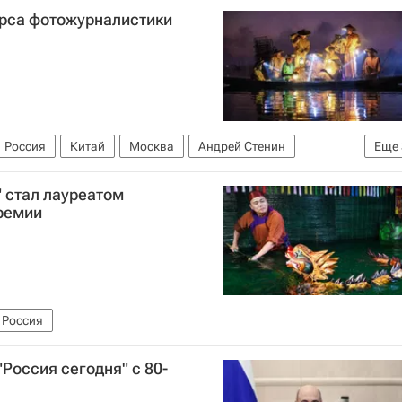
рса фотожурналистики
Россия
Китай
Москва
Андрей Стенин
Еще
ВГТРК
 стал лауреатом
ремии
Россия
оссия сегодня" с 80-