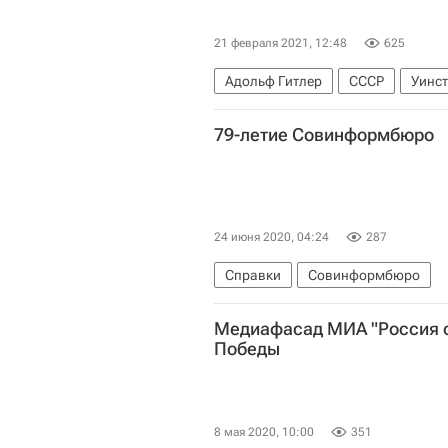
21 февраля 2021, 12:48
625
Адольф Гитлер
СССР
Уинст
Совинформбюро
Агентство пе
79-летие Совинформбюро
24 июня 2020, 04:24
287
Справки
Совинформбюро
Медиафасад МИА "Россия с
Победы
8 мая 2020, 10:00
351