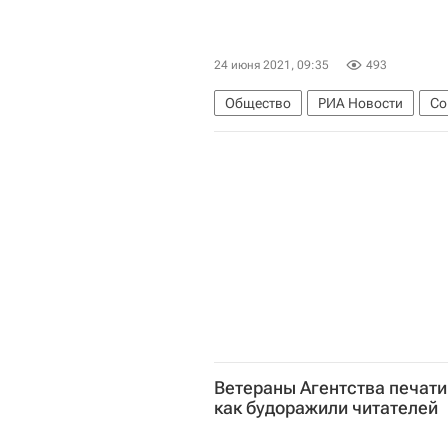
24 июня 2021, 09:35
493
Общество
РИА Новости
Со
Константин Симонов (политолог)
80-летие МИА "Россия сегодня"
Ветераны Агентства печати
как будоражили читателей