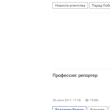
Новости агентства
Парад Поб
Профессия: репортер
28 июля 2017, 17:58
75386
Владимир Вяткин
Культура