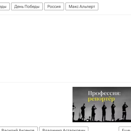
еды
День Победы
Россия
Макс Альперт
Василий Аксенов
Владимир Астапкович
Еще