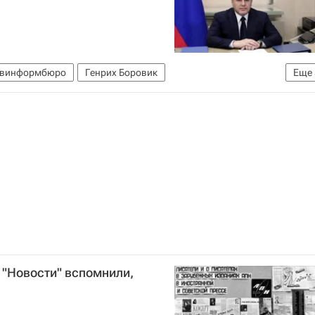
винформбюро
Генрих Боровик
Еще
Валентин Фалин
МИА "Россия сегодня"
Россия
 "Новости" вспомнили,