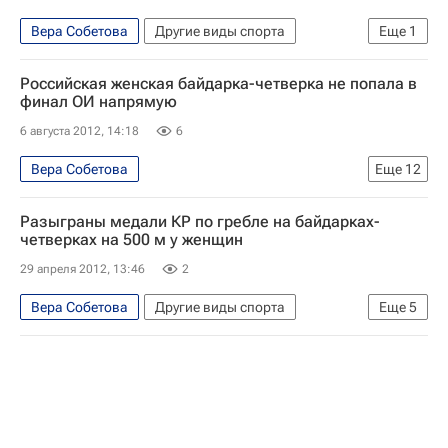
Вера Собетова
Другие виды спорта
Еще
1
Наталья Подольская (гребля)
Российская женская байдарка-четверка не попала в
финал ОИ напрямую
6 августа 2012, 14:18
6
Вера Собетова
Еще
12
Гребля на байдарках и каноэ - Лондон-2012
Разыграны медали КР по гребле на байдарках-
Олимпийские игры
Спорт
четверках на 500 м у женщин
Другие виды спорта
Лондон-2012
29 апреля 2012, 13:46
2
Новости - Лондон-2012
Вера Собетова
Другие виды спорта
Еще
5
Сборная России - Лондон-2012
Мультимедийный спортивный пакет
Летние Олимпийские игры 2012
Кубок России по гребле на байдарках и каноэ
Сборная России по гребле на байдарках и каноэ
Анастасия Сергеева
Юлиана Салахова
Россия на Олимпиаде 2012
Наталья Лобова