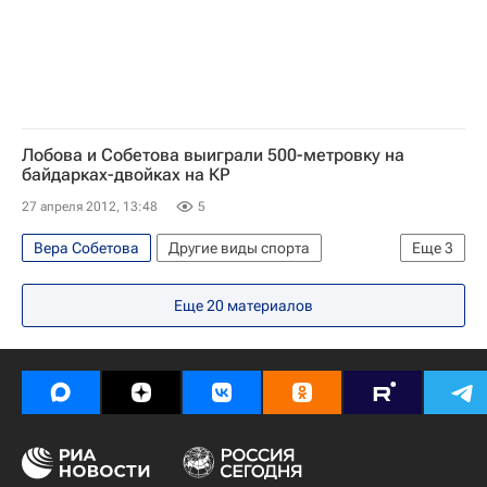
Наталья Подольская (гребля)
Юлиана Салахова
Лобова и Собетова выиграли 500-метровку на
байдарках-двойках на КР
27 апреля 2012, 13:48
5
Вера Собетова
Другие виды спорта
Еще
3
Мультимедийный спортивный пакет
Еще
20
материалов
Кубок России по гребле на байдарках и каноэ
Наталья Лобова