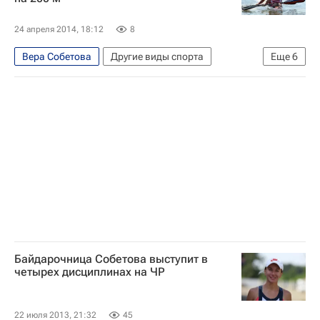
Кубок мира по гребле на байдарках и каноэ
Наталья Подольская (гребля)
24 апреля 2014, 18:12
8
Вера Собетова
Другие виды спорта
Еще
6
Кубок России по гребле на байдарках и каноэ
Иван Штыль
Наталья Подольская (гребля)
Алексей Коровашков
Юрий Постригай
Александр Дьяченко
Байдарочница Собетова выступит в
четырех дисциплинах на ЧР
22 июля 2013, 21:32
45