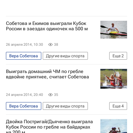
Собетова и Екимов выиграли Кубок
России в заездах одиночек на 500 м
26 апреля 2014, 10:30
38
Вера Собетова
Другие виды спорта
Еще
2
Кубок России по гребле на байдарках и каноэ
Выиграть домашний ЧМ по гребле
Дмитрий Екимов
вдвойне приятнее, считает Собетова
24 апреля 2014, 20:40
35
Вера Собетова
Другие виды спорта
Еще
4
Чемпионат мира-2014 по гребле на байдарках и каноэ. 6 - 10 августа
Двойка Постригай/Дьяченко выиграла
Чемпионат мира по гребле на байдарках и каноэ
Кубок России по гребле на байдарках
на 200 м