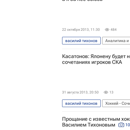
22 октября 2013, 11:30
484
василий тихонов
Аналитика и 
Интервью - Авторы
Аналитика
Касатонов: Ялонену будет 
Андрей Хомутов
Зинэтула Бил
сочетаниях игроков СКА
КХЛ 2025-2026
Национальная 
Сборная России по хоккею с шай
31 августа 2013, 20:50
13
василий тихонов
Хоккей - Соч
Аналитика
Олимпийские игры
Прощание с известным хо
Алексей Касатонов
Зинэтула 
Василием Тихоновым
1