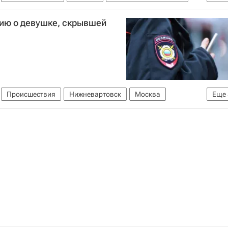
круг
Коронавирус COVID-19
Коронавирус в России
ию о девушке, скрывшей
Происшествия
Нижневартовск
Москва
Еще
Федеральная служба по надзору в сфере защиты прав потребителей и благополучия человека (Роспотребнадзор)
круг
Коронавирус COVID-19
Коронавирус в России