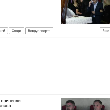
КХЛ 2025-2026
СКА (Санкт-Петербург)
бой
Александр Салак
Илья Ежов
Илья Ковальчук
кей
Спорт
Вокруг спорта
Еще
ного тренера Виктора Тихонова
" принесли
онова