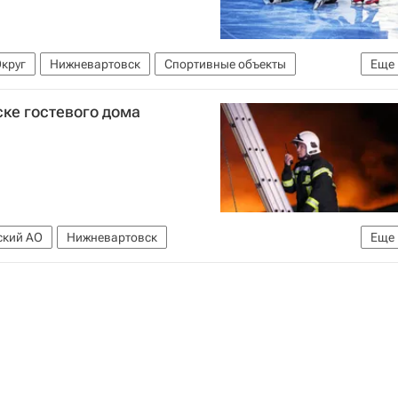
круг
Нижневартовск
Спортивные объекты
Еще
ке гостевого дома
ский АО
Нижневартовск
Еще
МЧС России (Министерство РФ по делам гражданской обороны, чрезвычайным ситуациям и ликвидации последствий стихийных бедствий)