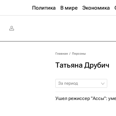
Политика
В мире
Экономика
Главная
/
Персоны
Татьяна Друбич
За период
Ушел режиссер "Ассы": ум