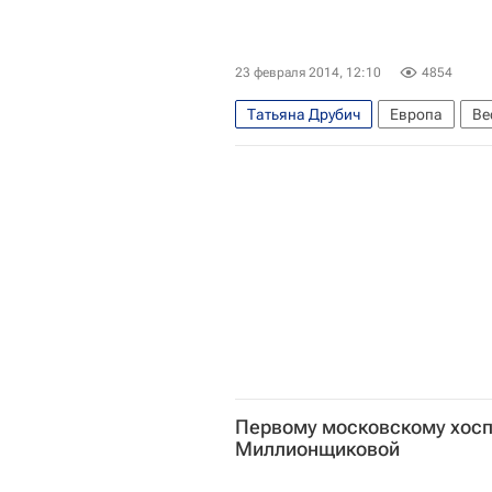
23 февраля 2014, 12:10
4854
Татьяна Друбич
Европа
Ве
Инна Чурикова
Евгений Швар
Маргарита Терехова
Андрей 
Первому московскому хосп
Миллионщиковой