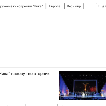
ручение кинопремии "Ника"
Европа
Весь мир
Еще
в
Антон Адасинский
Вадим Абдрашитов
ва
Михаил Швыдкой
Эльдар Рязанов
в
Александр Сокуров
Виктор Мережко
Чулпан Хаматова
Михаил Алдашин
осфильмофонд РФ
Ника (премия)
Россия
ика" назовут во вторник