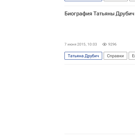
Грета Гарбо (Густафссон)
Елиз
Биография Татьяны Друбич
Лев Толстой (писатель)
Кира 
7 июня 2015, 10:03
9296
Татьяна Друбич
Справки
Е