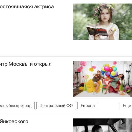
состоявшаяся актриса
ентр Москвы и открыл
знь без преград
Центральный ФО
Европа
Еще
Ингеборга Дапкунайте
Дина Корзун
Янковского
и жизнь"
Фонд "Вера"
Здоровье
Россия