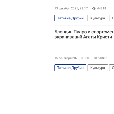
13 декабря 2021, 22:17
44818
Татьяна Друбич
Культура
С
Сергей Соловьев (режиссер)
К
Блондин Пуаро и спортсме
экранизаций Агаты Кристи
15 сентября 2020, 08:00
90816
Татьяна Друбич
Культура
С
Марлен Дитрих
Уиллем Дефо