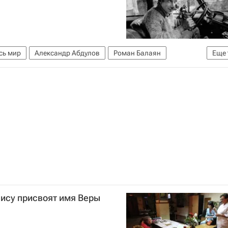
сь мир
Александр Абдулов
Роман Балаян
Еще
ц
Марк Захаров
Олег Янковский
Тарковский
Григорий Горин
Ленком
Россия
ису присвоят имя Веры