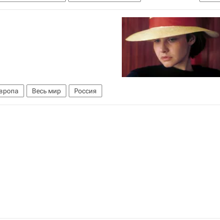
авета Боярская
Максим Матвеев
Найтли
Ли Вивьен
Софи Марсо
вропа
Весь мир
Россия