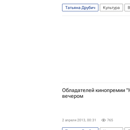
Татьяна Друбич
Культура
В
Юрий Арабов
Алексей Батало
Лия Ахеджакова
Инна Чурико
Андрей Прошкин
Олег Табако
Андрей Михалков-Кончаловский
Андрей Панин
Дом кино
Г
Обладателей кинопремии "Н
вечером
2 апреля 2013, 00:31
765