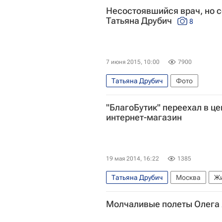
Несостоявшийся врач, но 
Татьяна Друбич
8
7 июня 2015, 10:00
7900
Татьяна Друбич
Фото
"БлагоБутик" переехал в ц
интернет-магазин
19 мая 2014, 16:22
1385
Татьяна Друбич
Москва
Жи
Весь мир
Лия Ахеджакова
Молчаливые полеты Олега 
Чулпан Хаматова
Фонд "Подар