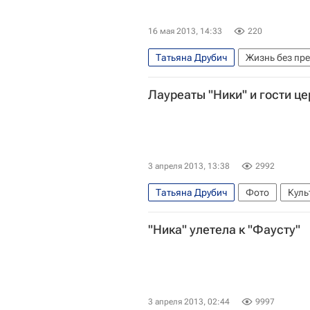
16 мая 2013, 14:33
220
Татьяна Друбич
Жизнь без пр
Весь мир
Ингеборга Дапкунай
Лауреаты "Ники" и гости ц
Департамент здравоохранения г.
Детские вопросы
Россия
3 апреля 2013, 13:38
2992
Татьяна Друбич
Фото
Куль
Весь мир
Юрий Арабов
Ли
"Ника" улетела к "Фаусту"
Эльдар Рязанов
Александр Со
Михаил Алдашин
Андрей Пан
3 апреля 2013, 02:44
9997