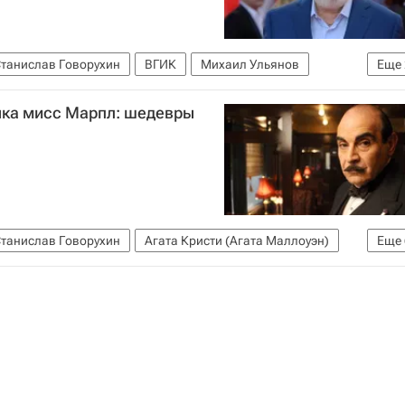
танислав Говорухин
ВГИК
Михаил Ульянов
Еще
ино
нка мисс Марпл: шедевры
танислав Говорухин
Агата Кристи (Агата Маллоуэн)
Еще
Книги
Кеннет Брана
что посмотреть
Кино