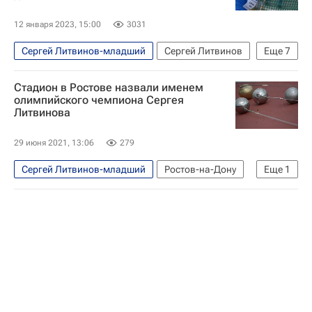
12 января 2023, 15:00
3031
Сергей Литвинов-младший
Сергей Литвинов
Еще
7
Всероссийская федерация легкой атлетики (ВФЛА)
Стадион в Ростове назвали именем
Вокруг спорта
Допинг
Легкая атлетика
олимпийского чемпиона Сергея
Литвинова
Авторы РИА Новости Спорт
Материалы РИА Спорт
Камила Валиева
29 июня 2021, 13:06
279
Сергей Литвинов-младший
Ростов-на-Дону
Еще
1
Легкая атлетика