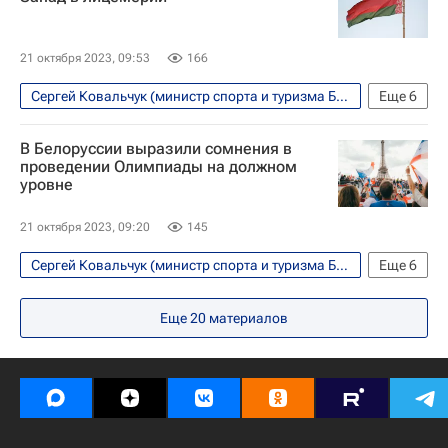
Белоруссия
Россия
Пермь
21 октября 2023, 09:53
166
Сергей Ковальчук (министр спорта и туризма Белоруссии)
Еще
6
Вокруг спорта
В Белоруссии выразили сомнения в
Международный олимпийский комитет (МОК)
проведении Олимпиады на должном
уровне
БРИКС
Россия
Белоруссия
Олимпийские игры
21 октября 2023, 09:20
145
Сергей Ковальчук (министр спорта и туризма Белоруссии)
Еще
6
Вокруг спорта
Еще
20
материалов
Летние Олимпийские игры 2024
Международный олимпийский комитет (МОК)
Белоруссия
Франция
Париж