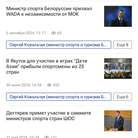
Спорт
Олимпийские игры
Россия
Министр спорта Белоруссии призвал
Минск
Белоруссия
Станислав Поздняков
WADA к независимости от МОК
Олимпийский комитет России (ОКР)
5 сентября 2024, 13:17
65
Сергей Ковальчук (министр спорта и туризма Белоруссии)
Еще
8
Спорт
Олимпийские игры
Белоруссия
В Якутск для участия в играх "Дети
Россия
Трэвис Тайгарт
Азии" прибыли спортсмены из 25
стран
Всемирное антидопинговое агентство (WADA)
USADA
30 июня 2024, 10:58
355
Международный олимпийский комитет (МОК)
Сергей Ковальчук (министр спорта и туризма Белоруссии)
Еще
6
Спорт
Казахстан
Дети Азии
Якутск
Дегтярев примет участие в саммите
Россия
Вокруг спорта
министров спорта стран ШОС
22 мая 2024, 10:39
131