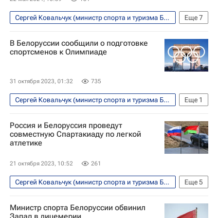
Сергей Ковальчук (министр спорта и туризма Белоруссии)
Еще
7
Алма-Ата
Россия
Хабаровский край
В Белоруссии сообщили о подготовке
Михаил Дегтярев
Олег Матыцин
ШОС
спортсменов к Олимпиаде
Спорт
31 октября 2023, 01:32
735
Сергей Ковальчук (министр спорта и туризма Белоруссии)
Еще
1
Летние Олимпийские игры 2024
Россия и Белоруссия проведут
совместную Спартакиаду по легкой
атлетике
21 октября 2023, 10:52
261
Сергей Ковальчук (министр спорта и туризма Белоруссии)
Еще
5
Вокруг спорта
Министр спорта Белоруссии обвинил
Международный олимпийский комитет (МОК)
Запад в лицемерии