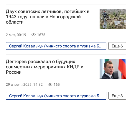
Двух советских летчиков, погибших в
1943 году, нашли в Новгородской
области
2 мая, 00:19
1675
Сергей Ковальчук (министр спорта и туризма Белоруссии)
Еще
6
Новгородская область
Демянский район
Дегтярев рассказал о будущих
Донбасс
совместных мероприятиях КНДР и
России
Министерство обороны РФ (Минобороны РФ)
Ил-2
29 апреля 2025, 14:32
165
Великая Отечественная война (1941-1945)
Сергей Ковальчук (министр спорта и туризма Белоруссии)
Еще
3
Михаил Дегтярев
СНГ
ШОС