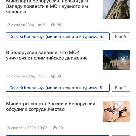
Минспорта Белоруссии: нельзя дать
Западу привести в МОК нужного им
человека
17 октября 2024, 18:06
95
Сергей Ковальчук (министр спорта и туризма Белоруссии)
Еще
9
Моринари Ватанабэ
Томас Бах
В Белоруссии заявили, что МОК
Белоруссия
Россия
Казань
Спорт
уничтожает олимпийское движение
Международный олимпийский комитет (МОК)
Международная федерация гимнастики (FIG)
17 октября 2024, 17:33
50
БРИКС
Сергей Ковальчук (министр спорта и туризма Белоруссии)
Еще
2
Спорт
Министры спорта России и Белоруссии
Международный олимпийский комитет (МОК)
обсудили сотрудничество
19 сентября 2024, 20:02
90