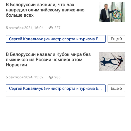
В Белоруссии заявили, что Бах
Белоруссия
Олимпийские игры
Париж
навредил олимпийскому движению
больше всех
Спорт
5 сентября 2024, 16:04
227
Сергей Ковальчук (министр спорта и туризма Белоруссии)
Еще
9
Себастьян Коу
Томас Бах
Белоруссия
В Белоруссии назвали Кубок мира без
Спорт
Олимпийские игры
Россия
лыжников из России чемпионатом
Норвегии
Международный олимпийский комитет (МОК)
Всемирная легкоатлетическая ассоциация (World Athletics)
5 сентября 2024, 15:52
285
Международная федерация гимнастики (FIG)
Сергей Ковальчук (министр спорта и туризма Белоруссии)
Еще
6
Биатлон
Спорт
Норвегия
Белоруссия
Швеция
Ален