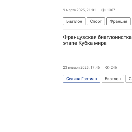
9 марта 2025, 21:01
1367
Биатлон
Спорт
Франция
Жюлия Симон
Рагнхильд Фем
Французская биатлонистка
Кубок мира по биатлону
этапе Кубка мира
23 января 2025, 17:46
246
Селина Гротиан
Биатлон
С
Международный союз биатлонисто