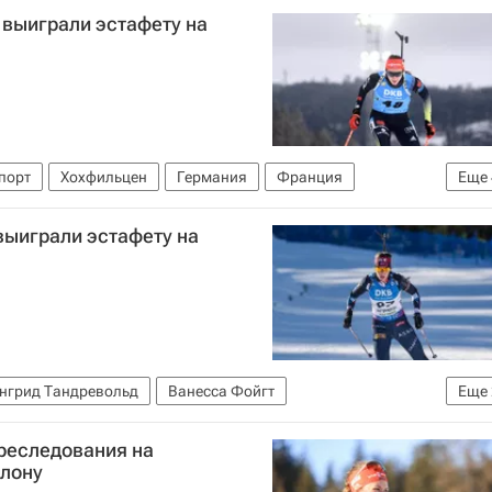
 выиграли эстафету на
порт
Хохфильцен
Германия
Франция
Еще
ойс
Международный союз биатлонистов (IBU)
выиграли эстафету на
нгрид Тандревольд
Ванесса Фойгт
Еще
в (IBU)
Кубок мира по биатлону
преследования на
тлону