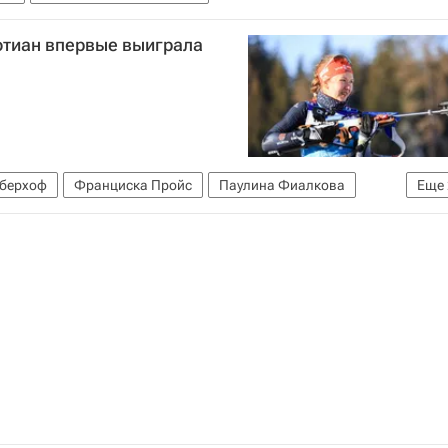
отиан впервые выиграла
берхоф
Франциска Пройс
Паулина Фиалкова
Еще
в (IBU)
Кубок мира по биатлону