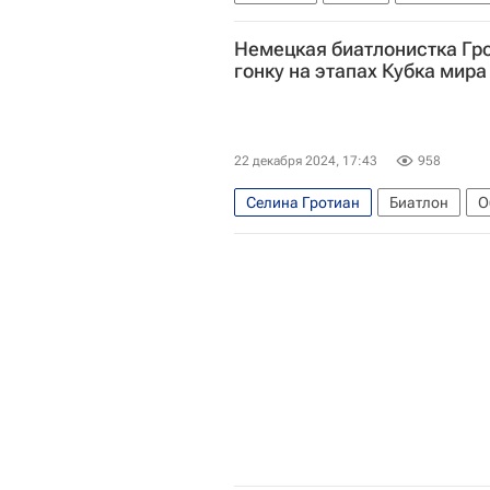
Немецкая биатлонистка Гр
гонку на этапах Кубка мира
22 декабря 2024, 17:43
958
Селина Гротиан
Биатлон
О
Международный союз биатлонисто