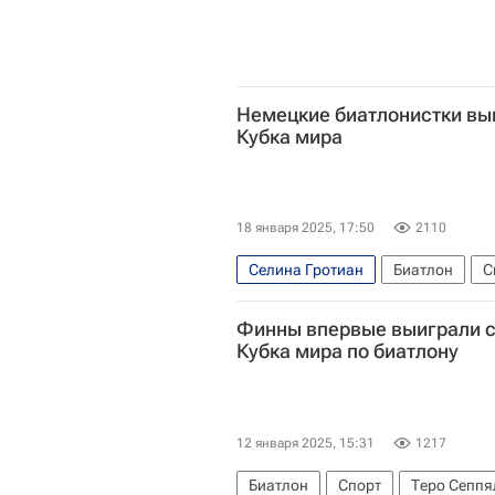
Немецкие биатлонистки выи
Кубка мира
18 января 2025, 17:50
2110
Селина Гротиан
Биатлон
С
Финны впервые выиграли с
Кубка мира по биатлону
12 января 2025, 15:31
1217
Биатлон
Спорт
Теро Сеппя