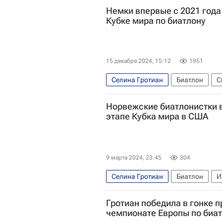
Немки впервые с 2021 года
Кубке мира по биатлону
15 декабря 2024, 15:12
1951
Селина Гротиан
Биатлон
С
Ванесса Фойгт
Франциска Пр
Норвежские биатлонистки 
Кубок мира по биатлону
этапе Кубка мира в США
9 марта 2024, 23:45
304
Селина Гротиан
Биатлон
И
Международный союз биатлонисто
Гротиан победила в гонке 
чемпионате Европы по биа