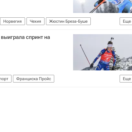
Норвегия
Чехия
Жюстин Бреза-Буше
Еще
стейневик
Международный союз биатлонистов (IBU)
 выиграла спринт на
порт
Франциска Пройс
Еще
в (IBU)
Кубок мира по биатлону