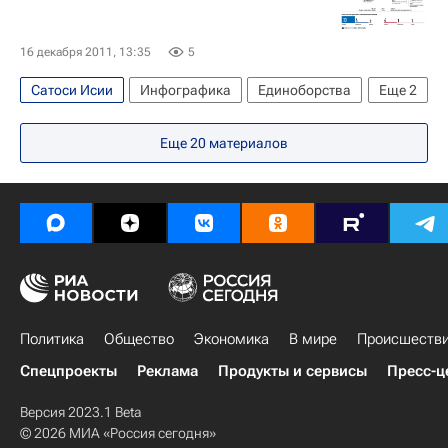
16 декабря 2011, 13:35
5
Сатоси Исии
Инфографика
Единоборства
Еще
2
Спорт
Федор Емельяненко
Еще
20
материалов
Политика
Общество
Экономика
В мире
Происшеств
Спецпроекты
Реклама
Продукты и сервисы
Пресс-ц
Версия 2023.1 Beta
© 2026 МИА «Россия сегодня»