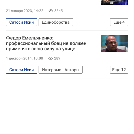
21 января 2023, 14:22
3545
Сатоси Исии
Единоборства
Еще
4
ММА (Смешанные единоборства)
Федор Емельяненко:
Владимир Хрюнов
Александр Поветкин
профессиональный боец не должен
применять свою силу на улице
Русские Витязи
1 декабря 2014, 10:00
289
Сатоси Исии
Интервью - Авторы
Еще
12
Аналитика
Единоборства
Спорт
Владимир Путин
Вадим Финкельштейн
Международный олимпийский комитет (МОК)
Олимпиада 2020
Зимние Олимпийские игры 2014
Алексей Воевода
Александр Зубков