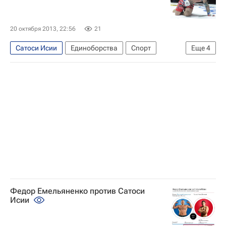
20 октября 2013, 22:56
21
Сатоси Исии
Единоборства
Спорт
Еще
4
Мультимедийный спортивный пакет
M-1 Challenge
Константин Глухов
Джефф Монсон
Федор Емельяненко против Сатоси
Исии