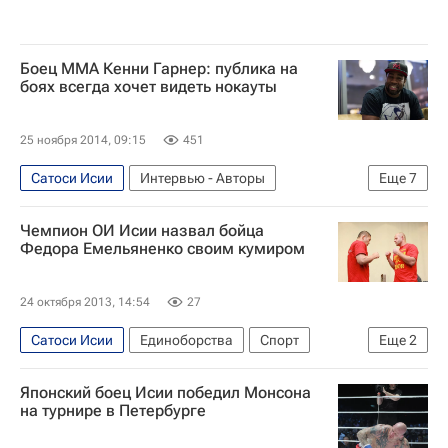
Александр Емельяненко
Федор Емельяненко
Боец ММА Кенни Гарнер: публика на
боях всегда хочет видеть нокауты
25 ноября 2014, 09:15
451
Сатоси Исии
Интервью - Авторы
Еще
7
Аналитика
Единоборства
Спорт
Чемпион ОИ Исии назвал бойца
Владимир Путин
Сергей Харитонов
Федора Емельяненко своим кумиром
Кенни Гарнер
Федор Емельяненко
24 октября 2013, 14:54
27
Сатоси Исии
Единоборства
Спорт
Еще
2
Александр Поветкин
Федор Емельяненко
Японский боец Исии победил Монсона
на турнире в Петербурге