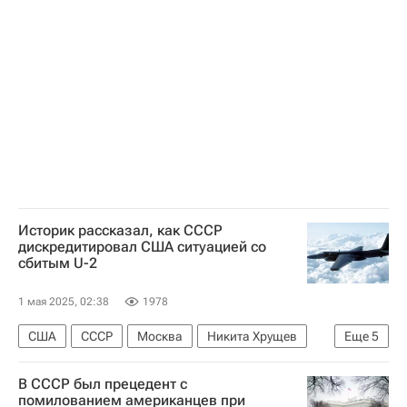
Россия
СССР
Джон Кеннеди (политик)
Конон Молодый
Центральное разведывательное управление (ЦРУ)
Федеральная служба безопасности РФ (ФСБ России)
НАТО
Историк рассказал, как СССР
дискредитировал США ситуацией со
сбитым U-2
1 мая 2025, 02:38
1978
США
СССР
Москва
Никита Хрущев
Еще
5
Дуайт Эйзенхауэр
Джон Кеннеди (политик)
В СССР был прецедент с
Центральное разведывательное управление (ЦРУ)
помилованием американцев при