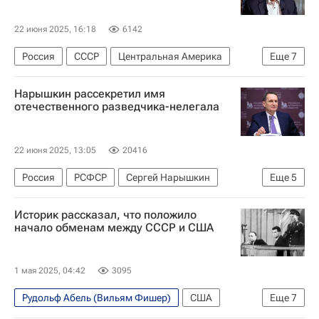
22 июня 2025, 16:18
6142
Россия
СССР
Центральная Америка
Еще
7
Сергей Нарышкин
Алексей Ботян
Нарышкин рассекретил имя
Юрий Шевченко (герой России)
отечественного разведчика-нелегала
Служба внешней разведки Российской Федерации (СВР России)
НТВ (телеканал)
22 июня 2025, 13:05
20416
Московский энергетический институт
Россия
РСФСР
Сергей Нарышкин
Еще
5
Общество
Алексей Ботян
Историк рассказал, что положило
Юрий Шевченко (герой России)
начало обменам между СССР и США
Служба внешней разведки Российской Федерации (СВР России)
НТВ (телеканал)
Общество
1 мая 2025, 04:42
3095
Рудольф Абель (Вильям Фишер)
США
Еще
7