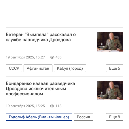
Ветеран "Вымпела" рассказал о
службе разведчика Дроздова
19 сентября 2025, 15:27
430
СССР
Афганистан
Кабул (город)
Еще
6
Валерий Попов
Юрий Дроздов
Бондаренко назвал разведчика
Юрий Андропов
Дроздова исключительным
профессионалом
Служба внешней разведки Российской Федерации (СВР России)
Федеральная служба безопасности РФ (ФСБ России)
19 сентября 2025, 15:25
118
Общество
Рудольф Абель (Вильям Фишер)
Россия
Еще
8
СССР
США
Юрий Дроздов