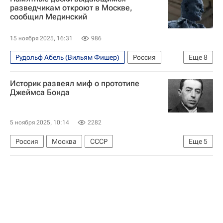
разведчикам откроют в Москве,
сообщил Мединский
15 ноября 2025, 16:31
986
Рудольф Абель (Вильям Фишер)
Россия
Еще
8
Краков
Германия
Алексей Ботян
Историк развеял миф о прототипе
Владимир Мединский
Джеймса Бонда
Российское военно-историческое общество (РВИО)
Российское историческое общество
5 ноября 2025, 10:14
2282
Служба внешней разведки Российской Федерации (СВР России)
Россия
Москва
СССР
Еще
5
Общество
Григорий Сыроежкин
Владимир Ленин (Владимир Ульянов)
Джеймс Бонд
Советская Россия
РКК "Энергия"