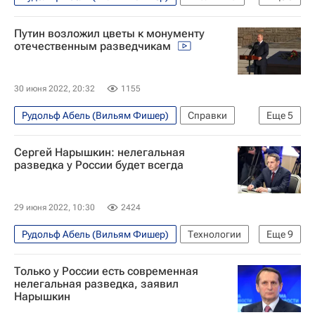
Россия
СССР
США
Европа
Путин возложил цветы к монументу
Карибский кризис
Никита Хрущев
отечественным разведчикам
Джо Байден
Западная Европа
30 июня 2022, 20:32
1155
Рудольф Абель (Вильям Фишер)
Справки
Еще
5
Феликс Дзержинский
РСФСР
Сергей Нарышкин: нелегальная
Служба внешней разведки Российской Федерации (СВР России)
разведка у России будет всегда
Конон Молодый
Щит и меч
29 июня 2022, 10:30
2424
Рудольф Абель (Вильям Фишер)
Технологии
Еще
9
Николай Кузнецов
Рихард Зорге
Россия
Только у России есть современная
СССР
США
нелегальная разведка, заявил
Нарышкин
Служба внешней разведки Российской Федерации (СВР России)