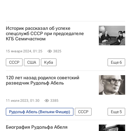
Историк рассказал об успехе
спецслужб СССР при председателе
КГБ Семичастном
15 января 2024, 01:25
3825
СССР
США
Куба
Еще
6
Джон Кеннеди (политик)
Конон Молодый
120 лет назад родился советский
Фидель Кастро
КПСС
разведчик Рудольф Абель
Главное разведывательное управление РФ
Центральное разведывательное управление (ЦРУ)
11 июля 2023, 01:30
3385
Рудольф Абель (Вильям Фишер)
СССР
Еще
5
США
Россия
Лондонский университет
Биография Рудольфа Абеля
Служба внешней разведки Российской Федерации (СВР России)