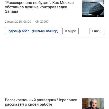
"Рассекречено не будет". Как Москва
Геворк Вартанян
обставила лучшие контрразведки
Запада
Служба внешней разведки Российской Федерации (СВР России)
ООН
Молодая гвардия
Общество
2 июля 2025, 08:00
27007
Рудольф Абель (Вильям Фишер)
В мире
Еще
8
Конон Молодый
Фрэнсис Пауэрс
Москва
СССР
Лондон
Ми-5
Центральное разведывательное управление (ЦРУ)
Первое главное управление КГБ СССР
Рассекреченный разведчик Черепанов
рассказал о своей работе