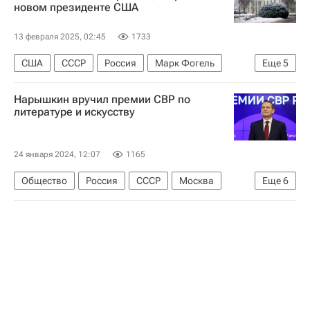
новом президенте США
НАСА
Государственный департамент США
13 февраля 2025, 02:45
1733
США
СССР
Россия
Марк Фогель
Еще
5
Дональд Трамп
Александр Винник
КПСС
Нарышкин вручил премии СВР по
Обмен заключенными между Россией и Западом
литературе и искусству
Общество
24 января 2024, 12:07
1165
Общество
Россия
СССР
Москва
Еще
6
Сергей Нарышкин
Феликс Дзержинский
Евгений Примаков
Служба внешней разведки Российской Федерации (СВР России)
Кембриджская пятерка
Музеон