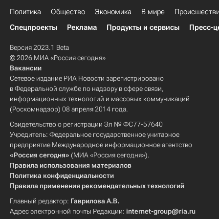
Политика
Гоар Вартанян
Общество
Юлиан Семенов
Экономика
В мире
Происшеств
Иосиф Сталин (Джугашвили)
Спецпроекты
Реклама
Продукты и сервисы
Пресс-ц
Франклин Рузвельт
Уинстон Черчилль
Версия 2023.1 Beta
© 2026 МИА «Россия сегодня»
Вакансии
Сетевое издание РИА Новости зарегистрировано
в Федеральной службе по надзору в сфере связи,
информационных технологий и массовых коммуникаций
(Роскомнадзор) 08 апреля 2014 года.
Свидетельство о регистрации Эл № ФС77-57640
Учредитель: Федеральное государственное унитарное
предприятие Международное информационное агентство
«Россия сегодня»
(МИА «Россия сегодня»).
Правила использования материалов
Политика конфиденциальности
Правила применения рекомендательных технологий
Главный редактор:
Гаврилова А.В.
Адрес электронной почты Редакции:
internet-group@ria.ru