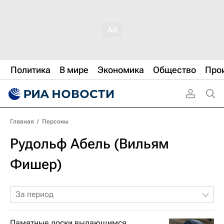
Политика
В мире
Экономика
Общество
Про
Главная
/
Персоны
Рудольф Абель (Вильям
Фишер)
За период
Памятные доски выдающимся