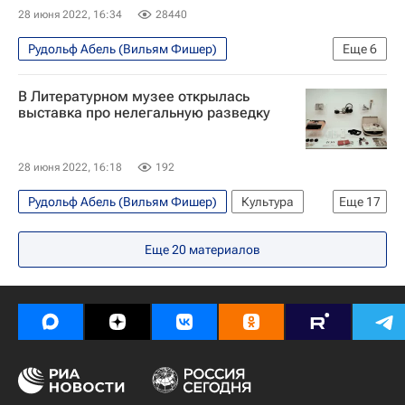
Щит и меч
КПСС
Интервью
28 июня 2022, 16:34
28440
Рудольф Абель (Вильям Фишер)
Еще
6
Безопасность
Россия
В Литературном музее открылась
Служба внешней разведки Российской Федерации (СВР России)
выставка про нелегальную разведку
Сергей Нарышкин
Геворк Вартанян
Конон Молодый
28 июня 2022, 16:18
192
Рудольф Абель (Вильям Фишер)
Культура
Еще
17
Новости культуры
Конон Молодый
Еще
20
материалов
Николай Кузнецов
Алексей Ботян
Россия
Англия
Краков
Российское историческое общество
Щит и меч
Государственный Литературный музей
Выставки
Геворк Вартанян