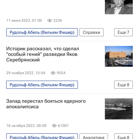
Общество
11 июля 2023, 01:00
2236
Рудольф Абель (Вильям Фишер)
Справки
Еще
7
Фрэнсис Пауэрс
ФБР
Валерий Чкалов
Историк рассказал, что сделал
Москва
Англия
СССР
КГБ РСФСР
"особый гений" разведки Яков
Серебрянский
29 ноября 2022, 10:04
9554
Рудольф Абель (Вильям Фишер)
Еще
8
Служба внешней разведки Российской Федерации (СВР России)
Запад перестал бояться ядерного
СССР
Россия
Франция
апокалипсиса
Владимир Путин
Павел Фитин
Общество
Великая Отечественная война (1941-1945)
18 октября 2022, 08:00
61001
Рудольф Абель (Вильям Фишер)
Аналитика
Еще
8