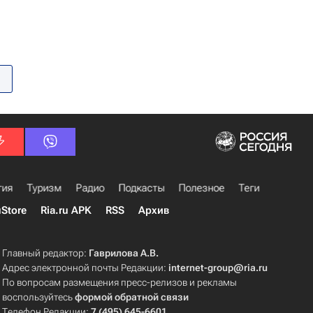
гия
Туризм
Радио
Подкасты
Полезное
Теги
uStore
Ria.ru APK
RSS
Архив
Главный редактор:
Гаврилова А.В.
Адрес электронной почты Редакции:
internet-group@ria.ru
По вопросам размещения пресс-релизов и рекламы
воспользуйтесь
формой обратной связи
Телефон Редакции:
7 (495) 645-6601