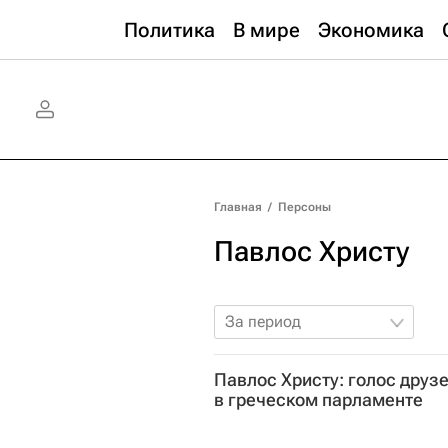
Политика
В мире
Экономика
Главная
/
Персоны
Павлос Христу
За период
Павлос Христу: голос друз
в греческом парламенте