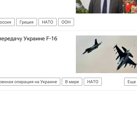
оссия
Греция
НАТО
ООН
передачу Украине F-16
оенная операция на Украине
В мире
НАТО
Еще
ные силы Украины
Ситуация в ДНР и ЛНР
F-16