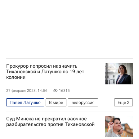
Сергей Дылевский
Польша
Литва
Прокурор попросил назначить
Тихановской и Латушко по 19 лет
колонии
27 февраля 2023, 14:56
16315
Павел Латушко
В мире
Белоруссия
Еще
2
Светлана Тихановская
Сергей Дылевский
Суд Минска не прекратил заочное
разбирательство против Тихановской