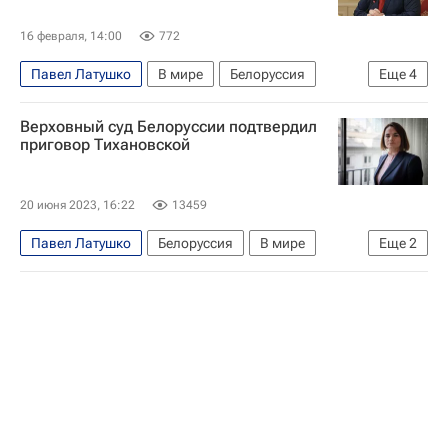
16 февраля, 14:00
772
Павел Латушко
В мире
Белоруссия
Еще
4
Россия
Польша
Александр Лукашенко
Верховный суд Белоруссии подтвердил
Сергей Глазьев
приговор Тихановской
20 июня 2023, 16:22
13459
Павел Латушко
Белоруссия
В мире
Еще
2
Светлана Тихановская
Протесты в Белоруссии