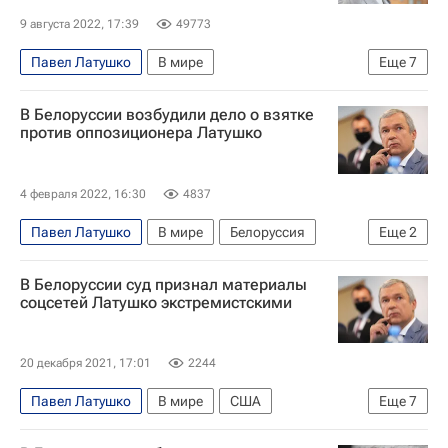
9 августа 2022, 17:39
49773
Павел Латушко
В мире
Еще
7
Александр Лукашенко
Белоруссия
Литва
В Белоруссии возбудили дело о взятке
Эстония
Генеральная Ассамблея ООН
против оппозиционера Латушко
ООН
Евросоюз
4 февраля 2022, 16:30
4837
Павел Латушко
В мире
Белоруссия
Еще
2
Александр Лукашенко
КГБ Белоруссии
В Белоруссии суд признал материалы
соцсетей Латушко экстремистскими
20 декабря 2021, 17:01
2244
Павел Латушко
В мире
США
Еще
7
Белоруссия
Минск
Евросоюз
YouTube