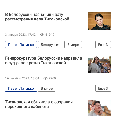
В Белоруссии назначили дату
рассмотрения дела Тихановской
3 января 2023, 17:42
51919
Павел Латушко
Белоруссия
В мире
Еще
3
Светлана Тихановская
Генпрокуратура Белоруссии направила
Верховный суд Белоруссии
в суд дело против Тихановской
Сергей Дылевский
16 декабря 2022, 13:04
2969
Павел Латушко
В мире
Еще
3
Светлана Тихановская
Белоруссия
Тихановская объявила о создании
Сергей Дылевский
переходного кабинета