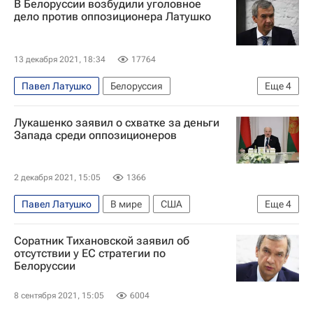
В Белоруссии возбудили уголовное
Александр Лукашенко
МВД Белоруссии
дело против оппозиционера Латушко
Telegram
13 декабря 2021, 18:34
17764
Павел Латушко
Белоруссия
Еще
4
Протесты в Белоруссии
В мире
Польша
Лукашенко заявил о схватке за деньги
Генеральная прокуратура Белоруссии
Запада среди оппозиционеров
2 декабря 2021, 15:05
1366
Павел Латушко
В мире
США
Еще
4
Белоруссия
Евросоюз
Соратник Тихановской заявил об
Александр Лукашенко
отсутствии у ЕС стратегии по
Белоруссии
Светлана Тихановская
8 сентября 2021, 15:05
6004