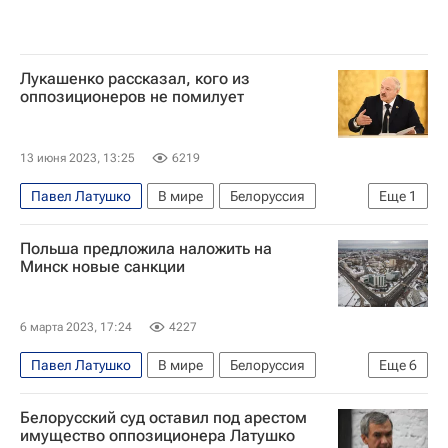
Лукашенко рассказал, кого из
оппозиционеров не помилует
13 июня 2023, 13:25
6219
Павел Латушко
В мире
Белоруссия
Еще
1
Александр Лукашенко
Польша предложила наложить на
Минск новые санкции
6 марта 2023, 17:24
4227
Павел Латушко
В мире
Белоруссия
Еще
6
Польша
Минск
Светлана Тихановская
Белорусский суд оставил под арестом
Матеуш Моравецкий
Евросоюз
имущество оппозиционера Латушко