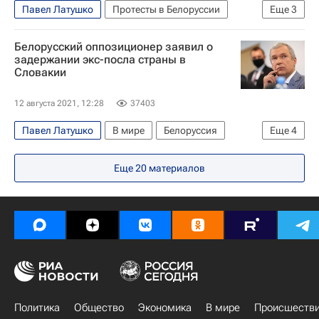
Павел Латушко
Протесты в Белоруссии
Еще
3
В мире
Белоруссия
Евросоюз
Белорусский оппозиционер заявил о
задержании экс-посла страны в
Словакии
12 августа 2021, 12:28
37403
Павел Латушко
В мире
Белоруссия
Еще
4
Минск
Александр Лукашенко
Весна
Еще
20
материалов
Игорь Лещеня
Политика
Общество
Экономика
В мире
Происшеств