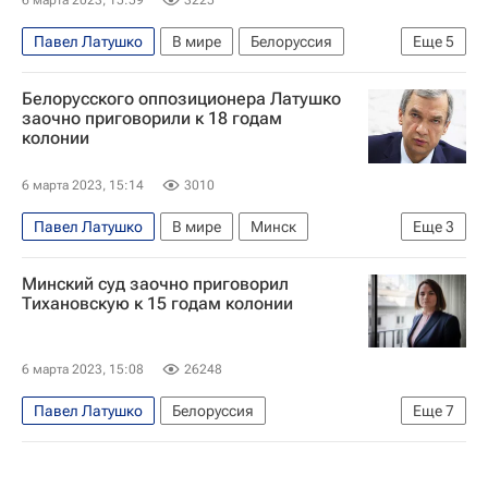
6 марта 2023, 15:59
3225
Павел Латушко
В мире
Белоруссия
Еще
5
Минск
Польша
Светлана Тихановская
Белорусского оппозиционера Латушко
Сергей Дылевский
Евросоюз
заочно приговорили к 18 годам
колонии
6 марта 2023, 15:14
3010
Павел Латушко
В мире
Минск
Еще
3
Белоруссия
Сергей Дылевский
Минский суд заочно приговорил
Михаил Коваль
Тихановскую к 15 годам колонии
6 марта 2023, 15:08
26248
Павел Латушко
Белоруссия
Еще
7
Протесты в Белоруссии
В мире
Светлана Тихановская
Минск