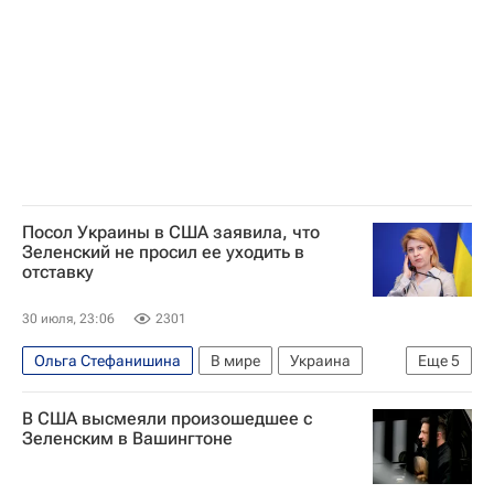
Владимир Зеленский
Дональд Трамп
Министерство обороны США
НАТО
Посол Украины в США заявила, что
Зеленский не просил ее уходить в
отставку
30 июля, 23:06
2301
Ольга Стефанишина
В мире
Украина
Еще
5
США
Киев
Владимир Зеленский
В США высмеяли произошедшее с
Алексей Гончаренко
Зеленским в Вашингтоне
Национальное антикоррупционное бюро Украины (НАБУ)