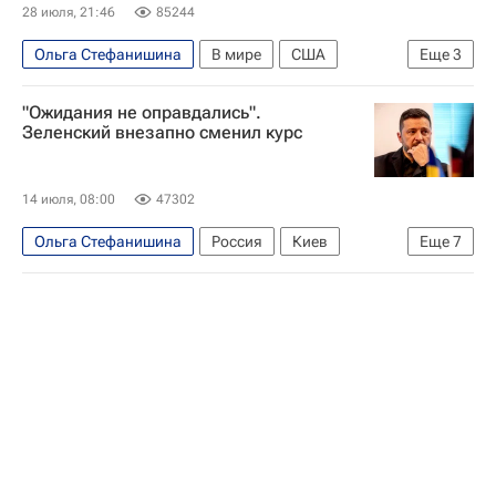
28 июля, 21:46
85244
Ольга Стефанишина
В мире
США
Еще
3
Украина
Владимир Зеленский
"Ожидания не оправдались".
Скотт Риттер
Зеленский внезапно сменил курс
14 июля, 08:00
47302
Ольга Стефанишина
Россия
Киев
Еще
7
США
Денис Шмыгаль
Михаил Федоров
Нафтогаз Украины
Национальное антикоррупционное бюро Украины (НАБУ)
Укроборонпром
Владимир Зеленский