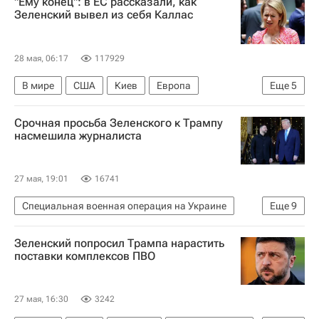
"Ему конец": в ЕС рассказали, как
Вооруженные силы Украины
Дональд Трамп
Зеленский вывел из себя Каллас
НАТО
28 мая, 06:17
117929
В мире
США
Киев
Европа
Еще
5
Владимир Зеленский
Кайя Каллас
Срочная просьба Зеленского к Трампу
Дональд Трамп
Евросоюз
насмешила журналиста
Вооруженные силы Украины
27 мая, 19:01
16741
Специальная военная операция на Украине
Еще
9
В мире
США
Украина
Киев
Зеленский попросил Трампа нарастить
Владимир Зеленский
Дональд Трамп
поставки комплексов ПВО
Чей Боуз
НАТО
Вооруженные силы Украины
27 мая, 16:30
3242