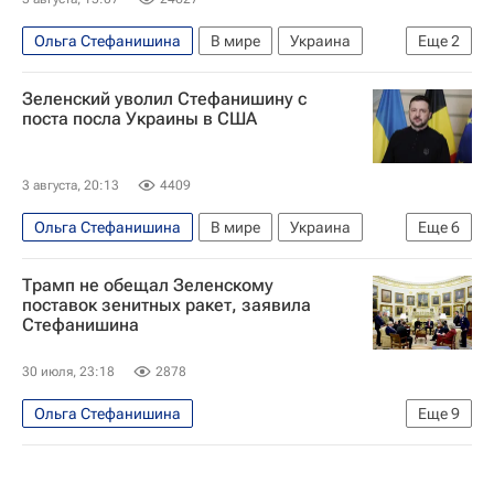
Ольга Стефанишина
В мире
Украина
Еще
2
Национальное антикоррупционное бюро Украины (НАБУ)
Зеленский уволил Стефанишину с
Специализированная антикоррупционная прокуратура (САП)
поста посла Украины в США
3 августа, 20:13
4409
Ольга Стефанишина
В мире
Украина
Еще
6
США
Россия
Владимир Зеленский
Трамп не обещал Зеленскому
Алексей Гончаренко
Facebook
поставок зенитных ракет, заявила
Стефанишина
Национальное антикоррупционное бюро Украины (НАБУ)
30 июля, 23:18
2878
Ольга Стефанишина
Еще
9
Специальная военная операция на Украине
В мире
США
Украина
Киев