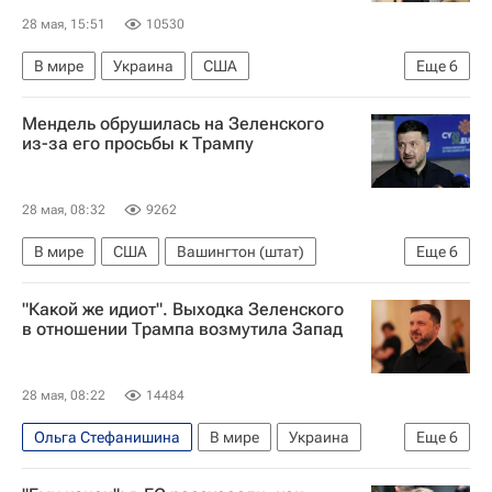
28 мая, 15:51
10530
В мире
Украина
США
Еще
6
Вашингтон (штат)
Игорь Кастюкевич
Мендель обрушилась на Зеленского
Владимир Зеленский
из-за его просьбы к Трампу
Вооруженные силы Украины
НАТО
Дональд Трамп
28 мая, 08:32
9262
В мире
США
Вашингтон (штат)
Еще
6
Владимир Зеленский
Юлия Мендель
"Какой же идиот". Выходка Зеленского
Украина
Дональд Трамп
НАТО
в отношении Трампа возмутила Запад
Вооруженные силы Украины
28 мая, 08:22
14484
Ольга Стефанишина
В мире
Украина
Еще
6
США
Россия
Владимир Зеленский