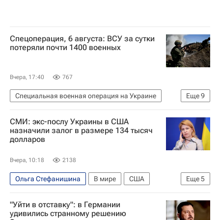
Спецоперация, 6 августа: ВСУ за сутки
потеряли почти 1400 военных
Вчера, 17:40
767
Специальная военная операция на Украине
Еще
9
Украина
США
Киев
СМИ: экс-послу Украины в США
Валерий Залужный
Яна Лантратова
назначили залог в размере 134 тысяч
долларов
Александр Хинштейн
Вооруженные силы Украины
Politico
Вчера, 10:18
2138
Центральное разведывательное управление (ЦРУ)
Ольга Стефанишина
В мире
США
Еще
5
Украина
Вашингтон (штат)
"Уйти в отставку": в Германии
Алексей Гончаренко
Владимир Зеленский
удивились странному решению