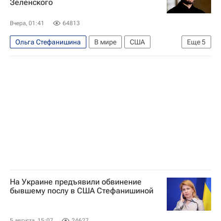
Зеленского
Национальное антикоррупционное бюро Украины (НАБУ)
Вчера, 01:41
64813
Ольга Стефанишина
В мире
США
Еще
5
Украина
Германия
Владимир Зеленский
Верховная Рада Украины
Национальное антикоррупционное бюро Украины (НАБУ)
На Украине предъявили обвинение
бывшему послу в США Стефанишиной
5 августа, 15:07
24627