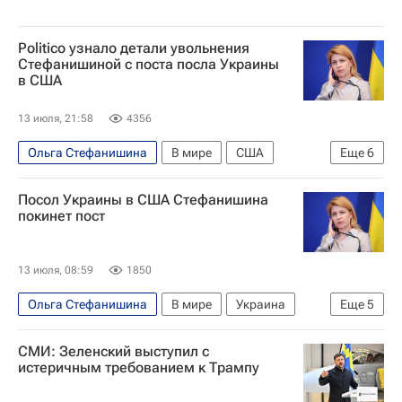
Politico узнало детали увольнения
Стефанишиной с поста посла Украины
в США
13 июля, 21:58
4356
Ольга Стефанишина
В мире
США
Еще
6
Киев
Украина
Владимир Зеленский
Посол Украины в США Стефанишина
Алексей Гончаренко
Politico
покинет пост
Национальное антикоррупционное бюро Украины (НАБУ)
13 июля, 08:59
1850
Ольга Стефанишина
В мире
Украина
Еще
5
США
Россия
Алексей Гончаренко
СМИ: Зеленский выступил с
Национальное антикоррупционное бюро Украины (НАБУ)
истеричным требованием к Трампу
Владимир Зеленский