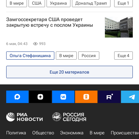
В мире
США
Украина
Дональд Трамп
Еще
1
Владимир Зеленский
Замгоссекретаря США проведет
закрытую встречу с послом Украины
6 мая, 04:43
993
Ольга Стефанишина
В мире
Россия
Еще
4
Украина
США
Дональд Трамп
Еще
20
материалов
Владимир Путин
Политика
Общество
Экономика
В мире
Происшеств