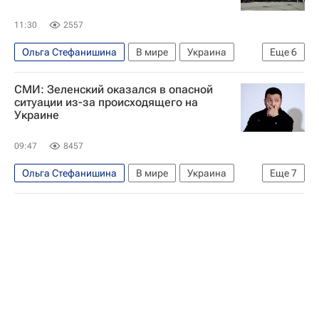
11:30
2557
Ольга Стефанишина
В мире
Украина
Еще
6
США
Великобритания
СМИ: Зеленский оказался в опасной
Владимир Зеленский
Валерий Залужный
ситуации из-за происходящего на
Украине
Вооруженные силы Украины
Страна.ua
09:47
8457
Ольга Стефанишина
В мире
Украина
Еще
7
США
Киев
Владимир Зеленский
Алексей Гончаренко
Национальное антикоррупционное бюро Украины (НАБУ)
Федеральная служба по финансовому мониторингу (Росфинмониторинг)
Politico