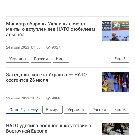
Министр обороны Украины связал
мечты о вступлении в НАТО с юбилеем
альянса
24 июля 2023, 01:30
9327
Украина
Россия
Киев
Еще
5
Алексей Резников
НАТО
Заседание совета Украина — НАТО
Владимир Зеленский
Йенс Столтенберг
состоится 26 июля
В мире
23 июля 2023, 16:42
9088
Оана Лунгеску
В мире
Украина
Россия
Еще
6
Черное море
Йенс Столтенберг
НАТО удвоила военное присутствие в
Владимир Путин
НАТО
ООН
Восточной Европе