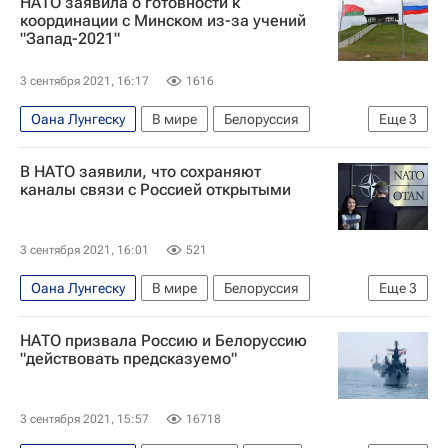
НАТО заявила о готовности к
Евгений Ильин
Россия
координации с Минском из-за учений
"Запад-2021"
"Запад-2021" (военные учения)
3 сентября 2021, 16:17
1616
Оана Лунгеску
В мире
Белоруссия
Еще
3
НАТО
Россия
В НАТО заявили, что сохраняют
"Запад-2021" (военные учения)
каналы связи с Россией открытыми
3 сентября 2021, 16:01
521
Оана Лунгеску
В мире
Белоруссия
Еще
3
НАТО
Россия
НАТО призвала Россию и Белоруссию
"Запад-2021" (военные учения)
"действовать предсказуемо"
3 сентября 2021, 15:57
16718