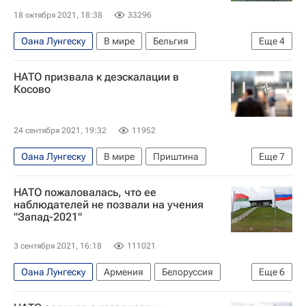
18 октября 2021, 18:38
33296
Оана Лунгеску
В мире
Бельгия
Еще
4
Москва
НАТО
Сергей Лавров
Россия
НАТО призвала к деэскалации в
Косово
24 сентября 2021, 19:32
11952
Оана Лунгеску
В мире
Приштина
Еще
7
Twitter
Белград (город)
Косово
НАТО
НАТО пожаловалась, что ее
Авто
Мирослав Лайчак
Александр Вучич
наблюдателей не позвали на учения
"Запад-2021"
3 сентября 2021, 16:18
111021
Оана Лунгеску
Армения
Белоруссия
Еще
6
Узбекистан
НАТО
ОБСЕ