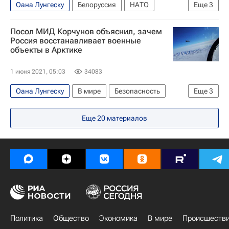
Оана Лунгеску
Белоруссия
НАТО
Еще
3
Россия
Москва
Дмитрий Песков
Посол МИД Корчунов объяснил, зачем
Россия восстанавливает военные
объекты в Арктике
1 июня 2021, 05:03
34083
Оана Лунгеску
В мире
Безопасность
Еще
3
Арктика
Николай Корчунов
Россия
Еще
20
материалов
Политика
Общество
Экономика
В мире
Происшеств