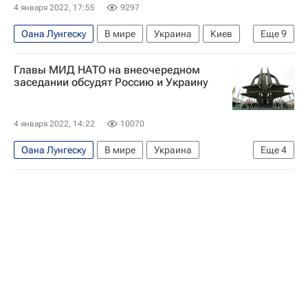
4 января 2022, 17:55
9297
Оана Лунгеску
В мире
Украина
Киев
Еще
9
США
Сергей Рябков
НАТО
Главы МИД НАТО на внеочередном
Совет Россия-НАТО
Евгений Бужинский
заседании обсудят Россию и Украину
ОБСЕ
ПИР-центр
Ситуация в ДНР и ЛНР
Россия
4 января 2022, 14:22
10070
Оана Лунгеску
В мире
Украина
Еще
4
Сергей Рябков
НАТО
Ситуация в ДНР и ЛНР
Россия