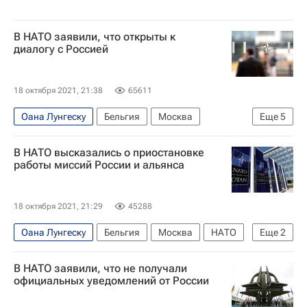
В НАТО заявили, что открыты к
диалогу с Россией
18 октября 2021, 21:38
65611
Оана Лунгеску
Бельгия
Москва
Еще
5
Владимир Путин
НАТО
Сергей Лавров
В НАТО высказались о приостановке
Совет Россия-НАТО
Россия
работы миссий России и альянса
18 октября 2021, 21:29
45288
Оана Лунгеску
Бельгия
Москва
НАТО
Еще
2
Сергей Лавров
Россия
В НАТО заявили, что не получали
официальных уведомлений от России