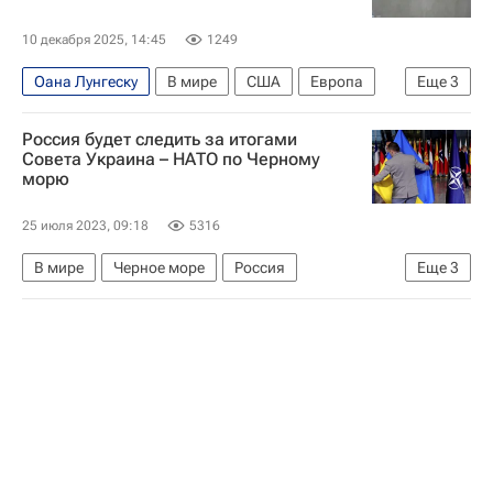
10 декабря 2025, 14:45
1249
Оана Лунгеску
В мире
США
Европа
Еще
3
НАТО
Politico
Евросоюз
Россия будет следить за итогами
Совета Украина – НАТО по Черному
морю
25 июля 2023, 09:18
5316
В мире
Черное море
Россия
Еще
3
Сергей Вершинин
НАТО
Украина