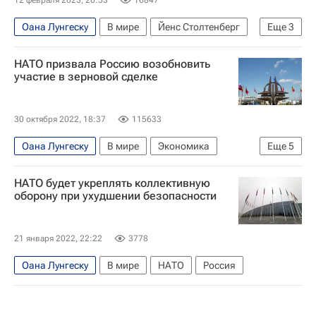
Оана Лунгеску
В мире
Йенс Столтенберг
Еще
3
Григорий Карасин
НАТО
НАТО призвала Россию возобновить
Совет Федерации РФ
участие в зерновой сделке
30 октября 2022, 18:37
115633
Оана Лунгеску
В мире
Экономика
Еще
5
Владимир Путин
Россия
Украина
ООН
НАТО будет укреплять коллективную
НАТО
оборону при ухудшении безопасности
21 января 2022, 22:22
3778
Оана Лунгеску
В мире
НАТО
Россия