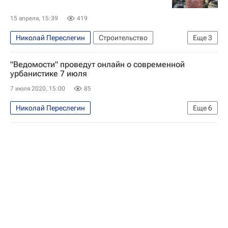
15 апреля, 15:39
419
Николай Переслегин
Строительство
Еще
3
Москва
Kleinewelt Architekten
АГР
"Ведомости" проведут онлайн о современной
урбанистике 7 июля
7 июля 2020, 15:00
85
Николай Переслегин
Еще
6
Сергей Кузнецов (архитектор)
Девелоперы
"Дом.РФ"
Календарь мероприятий – РИА Недвижимость
Календарь мероприятий
Урбанистика