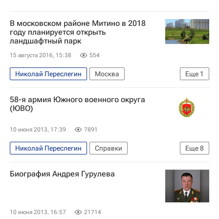
В московском районе Митино в 2018
году планируется открыть
ландшафтный парк
15 августа 2016, 15:38
554
Николай Переслегин
Москва
Еще
1
Kleinewelt Architekten
58-я армия Южного военного округа
(ЮВО)
10 июня 2013, 17:39
7891
Николай Переслегин
Справки
Еще
8
Республика Северная Осетия - Алания
Биография Андрея Гурулева
Владикавказ
Европа
Северо-Кавказский ФО
Весь мир
Андрей Гурулев
Южный военный округ
10 июня 2013, 16:57
21714