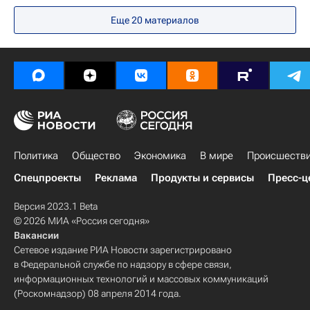
Европа
Весь мир
Андрей Гурулев
Еще
20
материалов
Генеральный штаб Вооруженных сил РФ
Следственный комитет России (СК РФ)
Россия
Политика
Общество
Экономика
В мире
Происшеств
Спецпроекты
Реклама
Продукты и сервисы
Пресс-ц
Версия 2023.1 Beta
© 2026 МИА «Россия сегодня»
Вакансии
Сетевое издание РИА Новости зарегистрировано
в Федеральной службе по надзору в сфере связи,
информационных технологий и массовых коммуникаций
(Роскомнадзор) 08 апреля 2014 года.