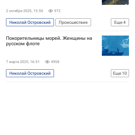
2 октября 2025, 15:50
972
Николай Островский
Происшествия
Еще
4
Астрахань
Астраханская область
Киров
Покорительницы морей. Женщины на
Министерство внутренних дел РФ (МВД России)
русском флоте
7 марта 2025, 16:51
4958
Николай Островский
Еще
10
История русского флота
Владивосток
Россия
Одесса
Мурманское морское пароходство
Дальневосточное морское пароходство
Общество
Северный морской путь
Арктика
Международный женский день