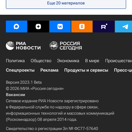
Еще
20
материалов
Вооруженные нападения в Дербенте и Махачкале
Единая Россия
Сергокалинский район
Республика Дагестан
Политика
Общество
Экономика
В мире
Происшеств
Спецпроекты
Реклама
Продукты и сервисы
Пресс-ц
Версия 2023.1 Beta
© 2026 МИА «Россия сегодня»
Вакансии
Сетевое издание РИА Новости зарегистрировано
в Федеральной службе по надзору в сфере связи,
информационных технологий и массовых коммуникаций
(Роскомнадзор) 08 апреля 2014 года.
Свидетельство о регистрации Эл № ФС77-57640