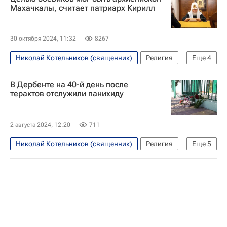
Махачкалы, считает патриарх Кирилл
30 октября 2024, 11:32
8267
Николай Котельников (священник)
Религия
Еще
4
Дербент
Махачкала
В Дербенте на 40-й день после
Московский Патриархат
Общество
терактов отслужили панихиду
2 августа 2024, 12:20
711
Николай Котельников (священник)
Религия
Еще
5
Дербент
Махачкала
Русская православная церковь
Московская Патриархия
Вооруженные нападения в Дербенте и Махачкале