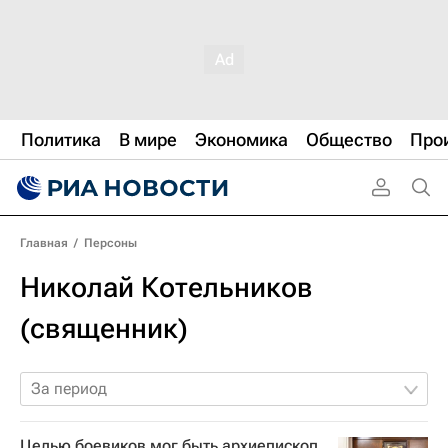
Политика
В мире
Экономика
Общество
Про
Главная
/
Персоны
Николай Котельников
(священник)
За период
Целью боевиков мог быть архиепископ