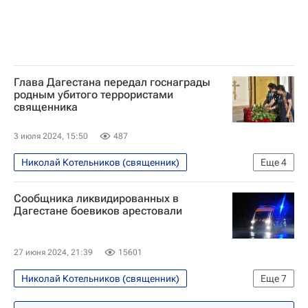
Глава Дагестана передал госнаграды
родным убитого террористами
священника
3 июля 2024, 15:50
487
Николай Котельников (священник)
Еще
4
Махачкала
Дербент
Россия
Сообщника ликвидированных в
Вооруженные нападения в Дербенте и Махачкале
Дагестане боевиков арестовали
27 июня 2024, 21:39
15601
Николай Котельников (священник)
Еще
7
Происшествия
Дербент
Махачкала