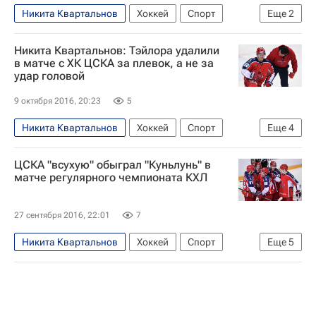
Никита Квартальнов
Хоккей
Спорт
Еще
2
ЦСКА
Нефтехимик
Никита Квартальнов: Тэйлора удалили
в матче с ХК ЦСКА за плевок, а не за
удар головой
9 октября 2016, 20:23
5
Никита Квартальнов
Хоккей
Спорт
Еще
4
КХЛ 2025-2026
Медвешчак
ЦСКА
ЦСКА "всухую" обыграл "Куньлунь" в
Дэнни Тэйлор
матче регулярного чемпионата КХЛ
27 сентября 2016, 22:01
7
Никита Квартальнов
Хоккей
Спорт
Еще
5
КХЛ 2025-2026
Шанхайские драконы
ЦСКА
Максим Мамин (1995)
Андрей Светлаков