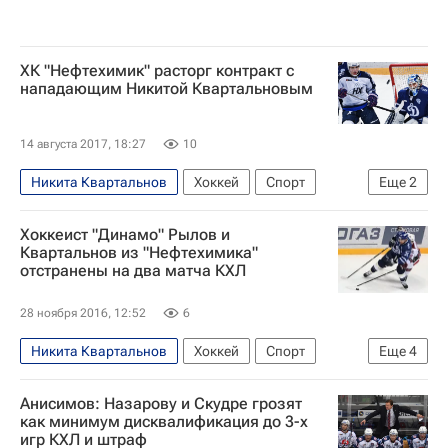
ХК "Нефтехимик" расторг контракт с
нападающим Никитой Квартальновым
14 августа 2017, 18:27
10
Никита Квартальнов
Хоккей
Спорт
Еще
2
КХЛ 2025-2026
Нефтехимик
Хоккеист "Динамо" Рылов и
Квартальнов из "Нефтехимика"
отстранены на два матча КХЛ
28 ноября 2016, 12:52
6
Никита Квартальнов
Хоккей
Спорт
Еще
4
КХЛ 2025-2026
Салават Юлаев
Анисимов: Назарову и Скудре грозят
ХК Динамо (Москва)
Яков Рылов
как минимум дисквалификация до 3-х
игр КХЛ и штраф