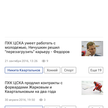
ПХК ЦСКА умеет работать с
молодежью, Ничушкин решил
"перезагрузить" карьеру - Федоров
21 сентября 2016, 13:26
9
Никита Квартальнов
Хоккей
Спорт
Еще
19
Сергей Федоров
КХЛ 2025-2026
ПХК ЦСКА продлил контракты с
Национальная хоккейная лига (НХЛ)
ЦСКА
форвардами Жарковым и
Квартальновым на два года
Даллас Старз
Максим Мамин (1995)
30 апреля 2016, 19:50
3
Андрей Светлаков
Андрей Кузьменко
Артём Блажиевский
Михаил Науменков