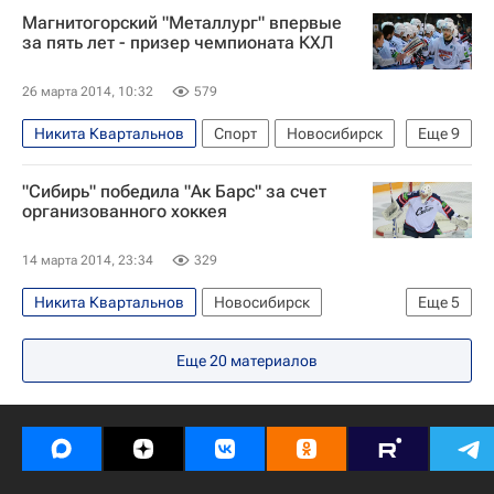
Магнитогорский "Металлург" впервые
ХК ЦСКА (1996-2002)
Россия
за пять лет - призер чемпионата КХЛ
26 марта 2014, 10:32
579
Никита Квартальнов
Спорт
Новосибирск
Еще
9
Республика Башкортостан
Европа
"Сибирь" победила "Ак Барс" за счет
Новосибирская область
Сибирский ФО
организованного хоккея
Весь мир
Дмитрий Квартальнов
14 марта 2014, 23:34
329
Чемпионат Континентальной хоккейной лиги
Никита Квартальнов
Новосибирск
Еще
5
Россия
Сергей Мозякин
Европа
Новосибирская область
Еще
20
материалов
Сибирский ФО
Весь мир
Россия