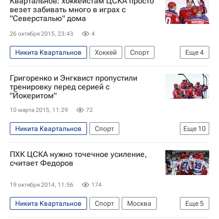
Квартальнов: хоккеистам ЦСКА просто
везет забивать много в играх с
"Северсталью" дома
26 октября 2015, 23:43
4
Никита Квартальнов
Хоккей
Спорт
Еще
4
КХЛ 2025-2026
Северсталь
ЦСКА
Григоренко и Энгквист пропустили
Роман Любимов
тренировку перед серией с
"Йокеритом"
10 марта 2015, 11:29
72
Никита Квартальнов
Спорт
Еще
10
Максим Мамин
Станислав Галимов
ПХК ЦСКА нужно точечное усиление,
Стефан Да Коста
Александр Радулов
считает Федоров
Игорь Григоренко
Николай Прохоркин
19 октября 2014, 11:56
174
Евгений Артюхин
Илья Сорокин
ЦСКА
Никита Квартальнов
Спорт
Москва
Еще
5
Йокерит
Центральный ФО
Весь мир
Европа