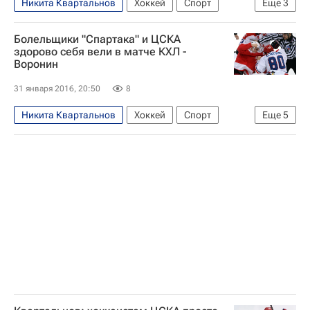
Никита Квартальнов
Хоккей
Спорт
Еще
3
Иван Телегин
Валерий Ничушкин
КХЛ 2025-2026
ЦСКА
Владимир Жарков
Болельщики "Спартака" и ЦСКА
Игорь Ожиганов
Никита Зайцев
здорово себя вели в матче КХЛ -
Воронин
Николай Прохоркин
Роман Любимов
Сергей Андронов
Богдан Киселевич
31 января 2016, 20:50
8
Александр Радулов
Никита Квартальнов
Хоккей
Спорт
Еще
5
КХЛ 2025-2026
ХК Спартак (Москва)
ЦСКА
Артём Воронин
Александр Радулов