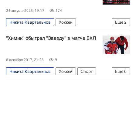
24 августа 2023, 19:17
174
Никита Квартальнов
Хоккей
Еще
2
Национальная хоккейная лига (НХЛ)
"Химик" обыграл "Звезду" в матче ВХЛ
Драфт НХЛ
8 декабря 2017, 21:23
9
Никита Квартальнов
Хоккей
Спорт
Еще
6
Высшая хоккейная лига
Звезда (Чехов)
Торос (Нефтекамск)
Молот-Прикамье (Пермь)
Химик (Воскресенск)
Илья Кляузов