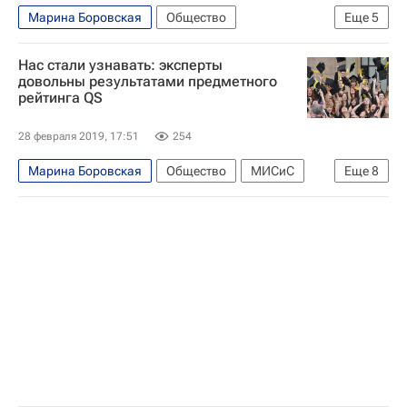
Марина Боровская
Общество
Еще
5
Алексей Комиссаров
Нас стали узнавать: эксперты
Общероссийский народный фронт
довольны результатами предметного
рейтинга QS
СН_Образование
Навигатор абитуриента
Россия
28 февраля 2019, 17:51
254
Марина Боровская
Общество
МИСиС
Еще
8
Уральский федеральный университет
Национальный исследовательский ядерный университет "МИФИ"
РЭУ имени Г. В. Плеханова
СН_Образование
Проект 5-100
QS
Навигатор абитуриента
Министерство науки и высшего образования РФ (Минобрнауки России)