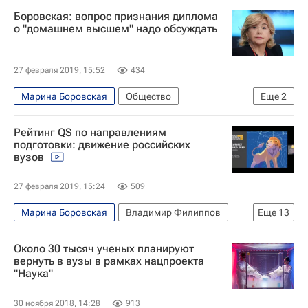
Боровская: вопрос признания диплома
о "домашнем высшем" надо обсуждать
27 февраля 2019, 15:52
434
Марина Боровская
Общество
Еще
2
СН_Образование
Навигатор абитуриента
Рейтинг QS по направлениям
подготовки: движение российских
вузов
27 февраля 2019, 15:24
509
Марина Боровская
Владимир Филиппов
Еще
13
МИСиС
Высшая школа экономики (ВШЭ)
Около 30 тысяч ученых планируют
МГУ имени М. В. Ломоносова
вернуть в вузы в рамках нацпроекта
"Наука"
Ярослав Кузьминов
РУДН
РЭУ имени Г. В. Плеханова
Виктор Гришин
30 ноября 2018, 14:28
913