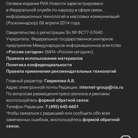
Сетевое издание РИА Новости зарегистрировано
Весь мир
Европа
Республика Крым
в Федеральной службе по надзору в сфере связи,
информационных технологий и массовых коммуникаций
Северо-Кавказский ФО
(Роскомнадзор) 08 апреля 2014 года.
Правительство Ростовской области
Свидетельство о регистрации Эл № ФС77-57640
Чеченская республика (Чечня)
Россия
Учредитель: Федеральное государственное унитарное
предприятие Международное информационное агентство
«Россия сегодня»
(МИА «Россия сегодня»).
Правила использования материалов
Политика конфиденциальности
Правила применения рекомендательных технологий
Главный редактор:
Гаврилова А.В.
Адрес электронной почты Редакции:
internet-group@ria.ru
По вопросам размещения пресс-релизов и рекламы
воспользуйтесь
формой обратной связи
Телефон Редакции:
7 (495) 645-6601
Чтобы связаться с редакцией или сообщить обо всех
замеченных ошибках, воспользуйтесь
формой обратной
связи
.