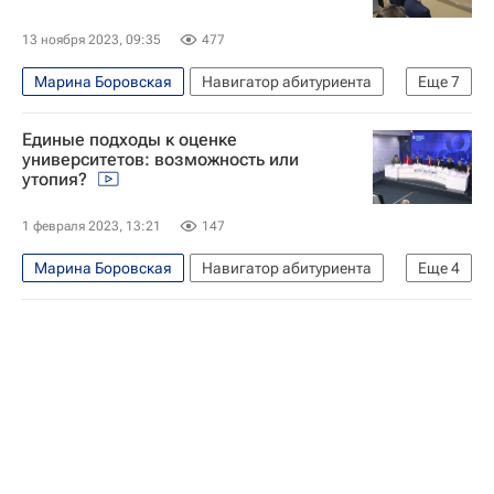
13 ноября 2023, 09:35
477
Марина Боровская
Навигатор абитуриента
Еще
7
Россия
Университетская наука
Единые подходы к оценке
Александр Мажуга
университетов: возможность или
утопия?
Южный федеральный университет
МГУ имени М. В. Ломоносова
1 февраля 2023, 13:21
147
Санкт-Петербургский государственный университет
Марина Боровская
Навигатор абитуриента
Еще
4
Общество
Россия
Синергия
Южный федеральный университет
Государственный институт русского языка им. А.С. Пушкина