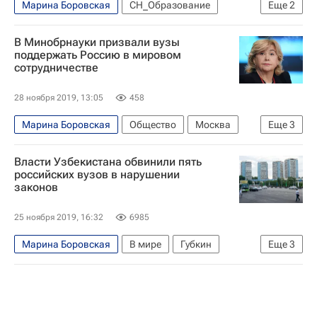
Марина Боровская
СН_Образование
Еще
2
Социальный навигатор
В Минобрнауки призвали вузы
Российская академия народного хозяйства и государственной службы при Президенте РФ (РАНХиГС)
поддержать Россию в мировом
сотрудничестве
28 ноября 2019, 13:05
458
Марина Боровская
Общество
Москва
Еще
3
Навигатор абитуриента
Власти Узбекистана обвинили пять
Министерство науки и высшего образования РФ (Минобрнауки России)
российских вузов в нарушении
законов
Россия
25 ноября 2019, 16:32
6985
Марина Боровская
В мире
Губкин
Еще
3
Ташкент
Томский государственный университет
Россия