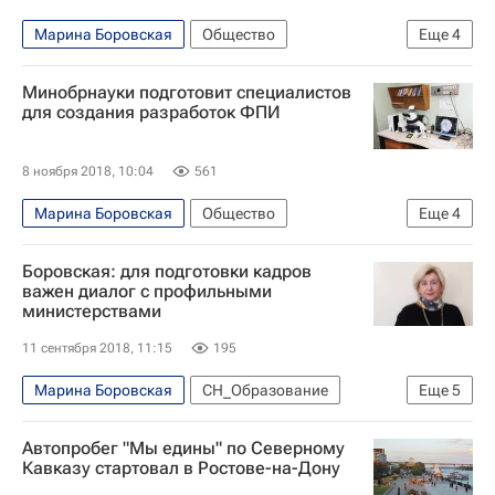
СН_Образование
Виктор Кокшаров
Марина Боровская
Общество
Еще
4
Алевтина Черникова
QS
Наука в университете
Наука
Навигатор абитуриента
Минобрнауки подготовит специалистов
Министерство науки и высшего образования РФ (Минобрнауки России)
для создания разработок ФПИ
Министерство науки и высшего образования РФ (Минобрнауки России)
Университетская наука
8 ноября 2018, 10:04
561
Марина Боровская
Общество
Еще
4
СН_Образование
Боровская: для подготовки кадров
Фонд перспективных исследований
важен диалог с профильными
министерствами
Министерство науки и высшего образования РФ (Минобрнауки России)
11 сентября 2018, 11:15
195
Россия
Марина Боровская
СН_Образование
Еще
5
Восточный экономический форум-2018
Автопробег "Мы едины" по Северному
Владивосток
Социальный навигатор
Кавказу стартовал в Ростове-на-Дону
ВЭФ-2018
Россия