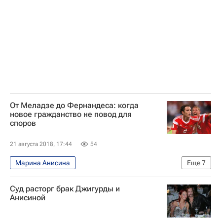
От Меладзе до Фернандеса: когда
новое гражданство не повод для
споров
21 августа 2018, 17:44
54
Марина Анисина
Еще
7
Блог Василия Конова - Блоги
Блоги
Суд расторг брак Джигурды и
Джон Холден
Анастасия Кузьмина
Анисиной
Ольга Забелинская
Юко Кавагути