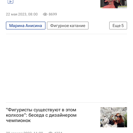
Олимпийские игры
22 мая 2023, 08:00
8699
Марина Анисина
Фигурное катание
Еще
5
Илья Авербух
Международный союз конькобежцев (ISU)
Ирина Лобачева
Авторы РИА Новости Спорт
Алена Косторная
"Фигуристы существуют в этом
колхозе": беседа с дизайнером
чемпионок