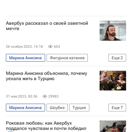
Авербух рассказал о своей заветной
мечте
26 ноября 2023, 14:18
603
Марина Анисина
Фигурное катание
Еще
2
Илья Авербух
Ирина Лобачева
Марина Анисина объяснила, почему
уехала жить в Турцию
31 мая 2023, 00:36
29983
Марина Анисина
Шоубиз
Турция
Еще
7
Никита Джигурда
Знаменитости
Роковая любовь: как Авербух
отношения
звезды
развод
Семья
поддался чувствам и почти победил