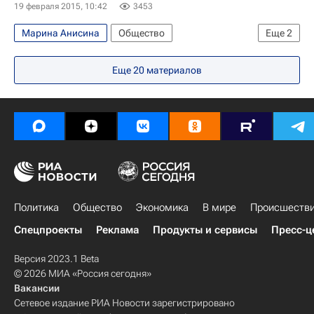
19 февраля 2015, 10:42
3453
Марина Анисина
Общество
Еще
2
Никита Джигурда
Сергей Жорин
Еще
20
материалов
Политика
Общество
Экономика
В мире
Происшеств
Спецпроекты
Реклама
Продукты и сервисы
Пресс-ц
Версия 2023.1 Beta
© 2026 МИА «Россия сегодня»
Вакансии
Сетевое издание РИА Новости зарегистрировано