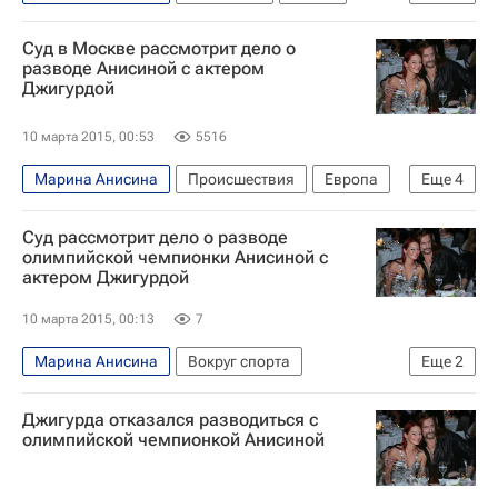
Европа
Весь мир
Никита Джигурда
Суд в Москве рассмотрит дело о
Россия
разводе Анисиной с актером
Джигурдой
10 марта 2015, 00:53
5516
Марина Анисина
Происшествия
Европа
Еще
4
Весь мир
Никита Джигурда
Сергей Жорин
Суд рассмотрит дело о разводе
Россия
олимпийской чемпионки Анисиной с
актером Джигурдой
10 марта 2015, 00:13
7
Марина Анисина
Вокруг спорта
Еще
2
Фигурное катание
Спорт
Джигурда отказался разводиться с
олимпийской чемпионкой Анисиной