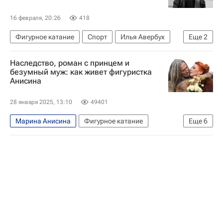
16 февраля, 20:26
418
Фигурное катание
Спорт
Илья Авербух
Еще
2
Александр Жулин
Наследство, роман с принцем и
Федерация фигурного катания на коньках России (ФФККР)
безумный муж: как живет фигуристка
Анисина
28 января 2025, 13:10
49401
Марина Анисина
Фигурное катание
Еще
6
Илья Авербух
Михаил Анисин
Международный олимпийский комитет (МОК)
Олимпийские игры
Авторы РИА Новости Спорт
Никита Джигурда