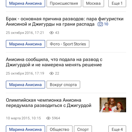
Марина Анисина
Происшествия
Москва
Еще
1
Никита Джигурда
Брак - основная причина разводов: пара фигуристки
Анисиной и Джигурды на грани распада
10
25 октября 2016, 17:21
43
Марина Анисина
Фото - Sport Stories
Анисина сообщила, что подала на развод с
Джигурдой и не намерена менять решение
25 октября 2016, 17:19
22
Марина Анисина
Вокруг спорта
Олимпийская чемпионка Анисина
передумала разводиться с Джигурдой
10 марта 2015, 10:15
5964
Марина Анисина
Общество
Спорт
Еще
4