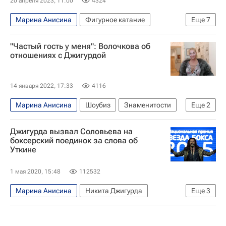
20 апреля 2023, 11:00
4324
Марина Анисина
Фигурное катание
Еще
7
Этери Тутберидзе
Авторы РИА Новости Спорт
"Частый гость у меня": Волочкова об
Интервью РИА Спорт
Ирина Винер
отношениях с Джигурдой
Вокруг спорта
Марина Зуева
Мэдисон Чок
14 января 2022, 17:33
4116
Марина Анисина
Шоубиз
Знаменитости
Еще
2
Анастасия Волочкова
Никита Джигурда
Джигурда вызвал Соловьева на
боксерский поединок за слова об
Уткине
1 мая 2020, 15:48
112532
Марина Анисина
Никита Джигурда
Еще
3
Владимир Соловьев (телеведущий)
Василий Уткин
Бокс