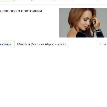
Россия
Коронавирус COVID-19
Яна Богушевская
сказала о состоянии
МакSим)
МакSим (Марина Абросимова)
Еще