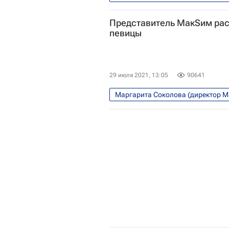
МакSим (Марина Абросимова)
Представитель МакSим рас
певицы
29 июля 2021, 13:05
90641
Маргарита Соколова (директор 
Коронавирус COVID-19