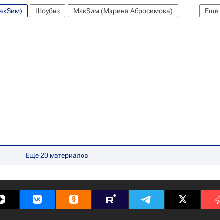
МакSим)
Шоубиз
МакSим (Марина Абросимова)
Еще
Еще
20
материалов