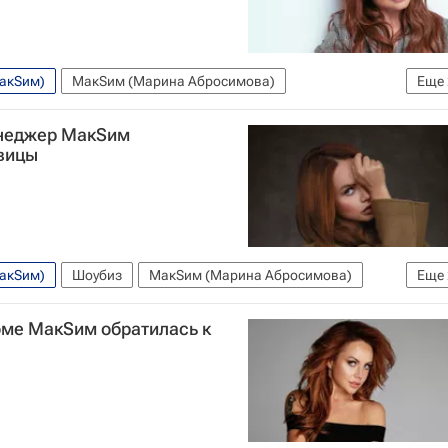
МакSим)
МакSим (Марина Абросимова)
Еще
з
енеджер МакSим
евицы
МакSим)
Шоубиз
МакSим (Марина Абросимова)
Еще
вирус в России
оме МакSим обратилась к