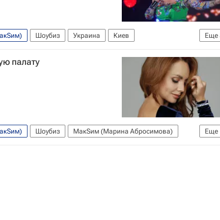
МакSим)
Шоубиз
Украина
Киев
Еще
арина Абросимова)
Надежда Кадышева
ую палату
МакSим)
Шоубиз
МакSим (Марина Абросимова)
Еще