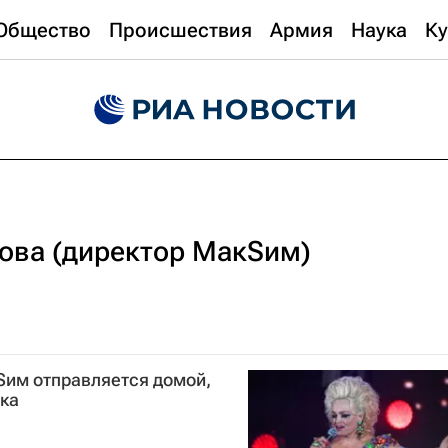
Общество
Происшествия
Армия
Наука
Ку
ова (директор МакSим)
Sим отправляется домой,
ика