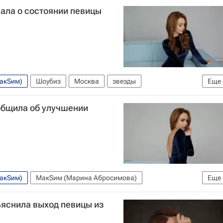
ла о состоянии певицы
МакSим)
Шоубиз
Москва
звезды
Еще
Россия
Коронавирус COVID-19
Яна Богушевская
общила об улучшении
МакSим)
МакSим (Марина Абросимова)
Еще
а
Россия
Шоубиз
яснила выход певицы из