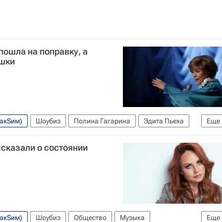
ошла на поправку, а
ушки
МакSим)
Шоубиз
Полина Гагарина
Эдита Пьеха
Еще
Яна Богушевская
Коронавирус COVID-19
сказали о состоянии
МакSим)
Шоубиз
Общество
Музыка
Еще