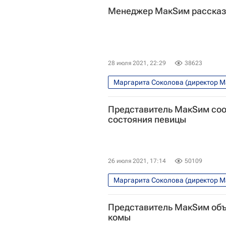
Менеджер МакSим рассказа
28 июля 2021, 22:29
38623
Маргарита Соколова (директор 
МакSим (Марина Абросимова)
Представитель МакSим со
состояния певицы
26 июля 2021, 17:14
50109
Маргарита Соколова (директор 
Коронавирус COVID-19
Москв
Представитель МакSим объ
комы