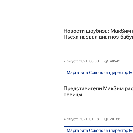
Новости шоубиза: МакSим п
Пьеха назвал диагноз баб
7 августа 2021, 08:00
40542
Маргарита Соколова (директор 
МакSим (Марина Абросимова)
Представители МакSим рас
певицы
4 августа 2021, 01:18
20186
Маргарита Соколова (директор 