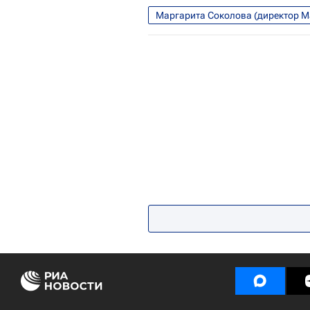
Маргарита Соколова (директор 
Россия
Коронавирус в России