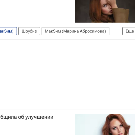
МакSим)
Шоубиз
МакSим (Марина Абросимова)
Еще
общила об улучшении