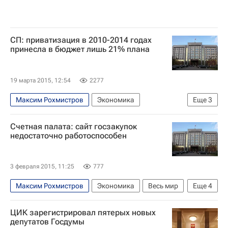
СП: приватизация в 2010-2014 годах
принесла в бюджет лишь 21% плана
19 марта 2015, 12:54
2277
Максим Рохмистров
Экономика
Еще
3
Контрольно-счетная палата г. Москвы
Счетная палата: сайт госзакупок
Интер РАО ЕЭС
ВТБ (банк)
недостаточно работоспособен
3 февраля 2015, 11:25
777
Максим Рохмистров
Экономика
Весь мир
Еще
4
Европа
Счетная палата РФ
ЦИК зарегистрировал пятерых новых
Федеральная антимонопольная служба (ФАС России)
депутатов Госдумы