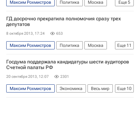
Максим Рохмистров
Политика
Москва
Еще
5
Центральный ФО
Весь мир
Европа
ГД досрочно прекратила полномочия сразу трех
ЦИК РФ
Россия
депутатов
8 октября 2013, 17:24
653
Максим Рохмистров
Политика
Москва
Еще
11
Европа
Центральный ФО
Весь мир
Госдума поддержала кандидатуры шести аудиторов
Сергей Собянин
Владимир Долгих
Счетной палаты РФ
Совет Федерации РФ
КПРФ
20 сентября 2013, 12:07
2301
Единая Россия
ЛДПР
Максим Рохмистров
Экономика
Весь мир
Еще
10
Комитет ГД по бюджету и налогам
Россия
Европа
Владимир Путин
Федеральное собрание РФ
Счетная палата РФ
Единая Россия
Госдума РФ
Справедливая Россия
КПРФ
ЛДПР
Россия