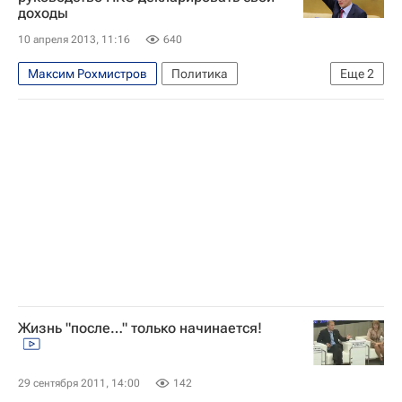
доходы
Европа
Центральный ФО
Весь мир
10 апреля 2013, 11:16
640
Владимир Кожин
Елена Панина
Конгресс США
Единая Россия
Максим Рохмистров
Политика
Еще
2
Управление делами Президента РФ
ЛДПР
Лилия Шибанова
Россия
Министерство юстиции РФ (Минюст России)
Жизнь "после…" только начинается!
29 сентября 2011, 14:00
142