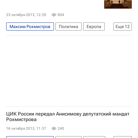
Россия
23 октября 2013, 12:20
804
Максим Рохмистров
Политика
Европа
Еще
12
Весь мир
Ирина Белых
Владимир Долгих
Антон Беляков
Совет Федерации РФ
КПРФ
Госдума РФ
Конгресс США
Справедливая Россия
Единая Россия
ЛДПР
Россия
ЦИК России передал Анисимову депутатский мандат
Рохмистрова
16 октября 2013, 11:37
240