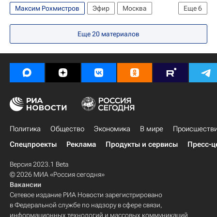
Максим Рохмистров
Эфир
Москва
Еще
6
Госдума РФ
Старость
Финансы
Еще
20
материалов
Здоровье
Видео
Россия
Политика
Общество
Экономика
В мире
Происшеств
Спецпроекты
Реклама
Продукты и сервисы
Пресс-ц
Версия 2023.1 Beta
© 2026 МИА «Россия сегодня»
Вакансии
Сетевое издание РИА Новости зарегистрировано
в Федеральной службе по надзору в сфере связи,
информационных технологий и массовых коммуникаций