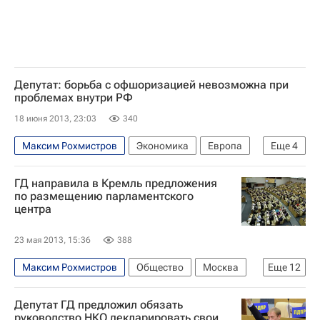
Депутат: борьба с офшоризацией невозможна при
проблемах внутри РФ
18 июня 2013, 23:03
340
Максим Рохмистров
Экономика
Европа
Еще
4
Весь мир
Владимир Путин
ГД направила в Кремль предложения
Комитет ГД по экономической политике
по размещению парламентского
центра
Россия
23 мая 2013, 15:36
388
Максим Рохмистров
Общество
Москва
Еще
12
Политика
Депутат ГД предложил обязать
Обсуждение места размещения парламентского центра в большой Москве
руководство НКО декларировать свои