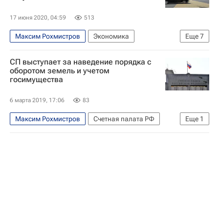
17 июня 2020, 04:59
513
Максим Рохмистров
Экономика
Еще
7
Мурманская область
Липецкая область
СП выступает за наведение порядка с
Москва
Счетная палата РФ
оборотом земель и учетом
госимущества
Федеральная таможенная служба (ФТС России)
Федеральная служба по надзору в сфере здравоохранения (Росздравнадзор)
6 марта 2019, 17:06
83
Федеральное агентство по государственным резервам (Росрезерв)
Максим Рохмистров
Счетная палата РФ
Еще
1
Новости - Недвижимость