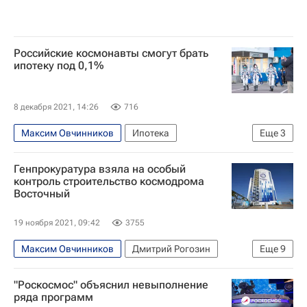
Российские космонавты смогут брать
ипотеку под 0,1%
8 декабря 2021, 14:26
716
Максим Овчинников
Ипотека
Еще
3
Промсвязьбанк
Роскосмос
Жилье
Генпрокуратура взяла на особый
контроль строительство космодрома
Восточный
19 ноября 2021, 09:42
3755
Максим Овчинников
Дмитрий Рогозин
Еще
9
Роскосмос
Союз
Ангара (ракета)
"Роскосмос" объяснил невыполнение
Космос - РИА Наука
ЦЭНКИ
ряда программ