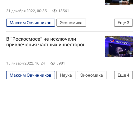
21 декабря 2022, 00:35
18561
Максим Овчинников
Экономика
Еще
3
Юрий Борисов (сенатор)
Украина
В "Роскосмосе" не исключили
Роскосмос
привлечения частных инвесторов
15 января 2022, 16:24
5901
Максим Овчинников
Наука
Экономика
Еще
4
Дмитрий Рогозин
Роскосмос
Космос - РИА Наука
Национальное Аналитическое кредитное рейтинговое агентство (АКРА)