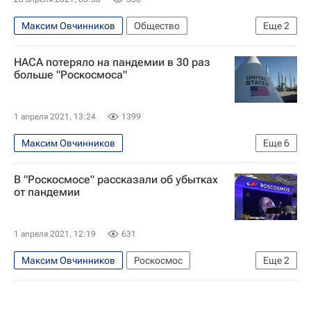
Максим Овчинников
Общество
Еще
2
Роскосмос
Благотворительность
НАСА потеряло на пандемии в 30 раз
больше "Роскосмоса"
1 апреля 2021, 13:24
1399
Максим Овчинников
Еще
6
Распространение коронавируса
США
В "Роскосмосе" рассказали об убытках
НАСА
Роскосмос
Космос - РИА Наука
от пандемии
Коронавирус COVID-19
1 апреля 2021, 12:19
631
Максим Овчинников
Роскосмос
Еще
2
Космос - РИА Наука
Хочу стать космонавтом