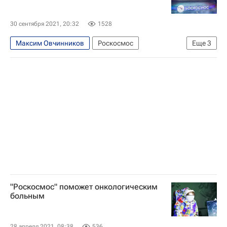
Восточный (космодром)
Дирекция космодрома "Восточный"
30 сентября 2021, 20:32
1528
Игорь Краснов
Россия
Максим Овчинников
Роскосмос
Еще
3
Космос - РИА Наука
ГЛОНАСС (система навигации)
Россия
"Роскосмос" поможет онкологическим
больным
28 апреля 2021, 08:38
536