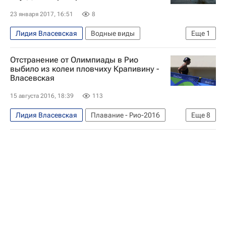
23 января 2017, 16:51
8
Лидия Власевская
Водные виды
Еще
1
Кубок мира по плаванию на открытой воде
Отстранение от Олимпиады в Рио
выбило из колеи пловчиху Крапивину -
Власевская
15 августа 2016, 18:39
113
Лидия Власевская
Плавание - Рио-2016
Еще
8
Водные виды
Рио-2016
Новости - Рио-2016
Сборная России - Рио-2016
Летние Олимпийские игры 2016
Россия на Олимпиаде 2016
Анастасия Крапивина
Шарон ван Раувендал