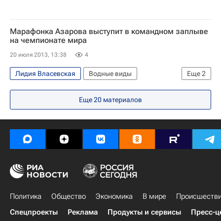
Марафонка Азарова выступит в командном заплыве
на чемпионате мира
20 июля 2013, 13:38
4
Лидия Власевская
Водные виды
Еще
2
Чемпионат мира по водным видам спорта в Барселоне
Еще
20
материалов
Чемпионат мира по водным видам спорта
Политика
Общество
Экономика
В мире
Происшеств
Спецпроекты
Реклама
Продукты и сервисы
Пресс-ц