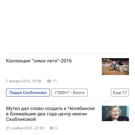
Всемирное антидопинговое агентство (WADA)
Вторая часть доклада независимой комиссии WADA под руководством Ричарда Макларена
Кубок мира по конькобежному спорту
Следственный комитет России (СК РФ)
Коллекция "зима-лето"-2016
7 января 2016, 15:00
11
Лидия Скобликова
\"500+\" - Блоги
Еще
17
Олимпийские игры
Спорт
Блоги
Мутко дал слово создать в Челябинске
Конькобежный спорт
Константин Полтавец
в ближайшие два года центр имени
Скобликовой
Летние Олимпийские игры 2016
21 ноября 2015, 22:59
6
Лаурине ван Риссен
Анастасия Войнова