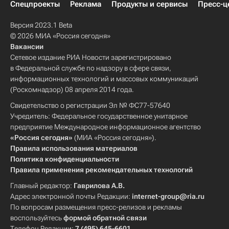
Спецпроекты
Реклама
Продукты и сервисы
Пресс-ц
Версия 2023.1 Beta
© 2026 МИА «Россия сегодня»
Вакансии
Сетевое издание РИА Новости зарегистрировано
в Федеральной службе по надзору в сфере связи,
информационных технологий и массовых коммуникаций
(Роскомнадзор) 08 апреля 2014 года.
Свидетельство о регистрации Эл № ФС77-57640
Учредитель: Федеральное государственное унитарное
предприятие Международное информационное агентство
«Россия сегодня»
(МИА «Россия сегодня»).
Правила использования материалов
Политика конфиденциальности
Правила применения рекомендательных технологий
Главный редактор:
Гаврилова А.В.
Адрес электронной почты Редакции:
internet-group@ria.ru
По вопросам размещения пресс-релизов и рекламы
воспользуйтесь
формой обратной связи
Телефон Редакции:
7 (495) 645-6601