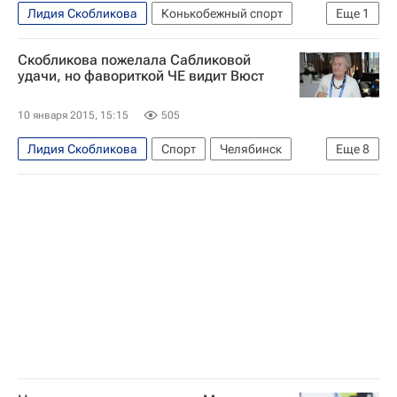
Кристина Фогель
Ольга Фаткулина
Лидия Скобликова
Конькобежный спорт
Еще
1
Йоррит Бергсма
Денис Юсков
Виталий Мутко
Cкобликова пожелала Сабликовой
Свен Крамер
Лиуве Вестра
Иван Скобрев
удачи, но фавориткой ЧЕ видит Вюст
Мартина Сабликова
Павел Кулижников
10 января 2015, 15:15
505
Лидия Скобликова
Спорт
Челябинск
Еще
8
Челябинская область
Весь мир
Европа
Уральский ФО
Ирен Вюст
Мартина Сабликова
Чемпионат Европы по конькобежному спорту
Россия