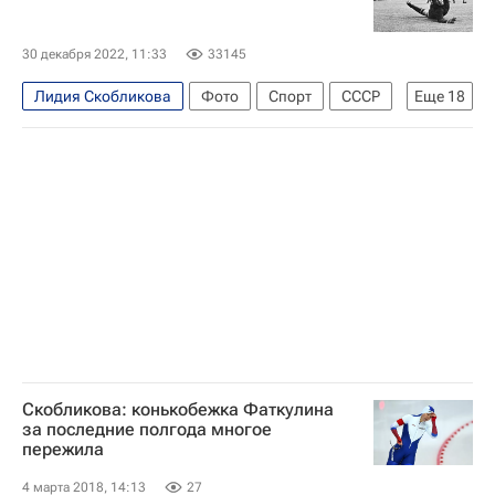
30 декабря 2022, 11:33
33145
Лидия Скобликова
Фото
Спорт
СССР
Еще
18
Олимпиада-80
Юрий Власов
Екатерина Гордеева
Сергей Гриньков
Сергей Бубка
Владислав Третьяк
Валерий Харламов
Анатолий Карпов
Гарри Каспаров
Шахматный поединок Карпов - Каспаров в Валенсии
Людмила Пахомова
Александр Горшков (ФФККР)
Художественная гимнастика
Скобликова: конькобежка Фаткулина
за последние полгода многое
Спортивная гимнастика
Лариса Латынина
пережила
Ирина Роднина
Александр Зайцев (фигурист)
4 марта 2018, 14:13
27