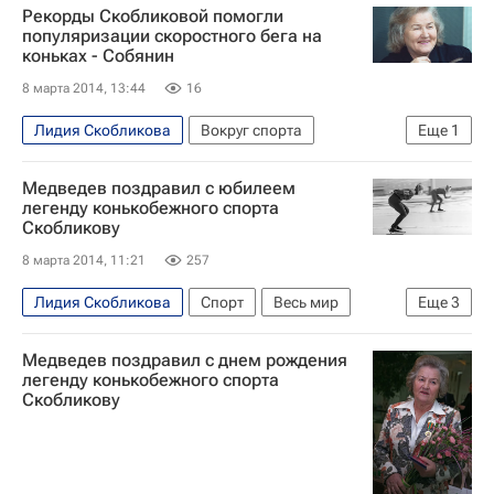
Рекорды Скобликовой помогли
Республика Калмыкия
Россия
популяризации скоростного бега на
коньках - Собянин
8 марта 2014, 13:44
16
Лидия Скобликова
Вокруг спорта
Еще
1
Сергей Собянин
Медведев поздравил с юбилеем
легенду конькобежного спорта
Скобликову
8 марта 2014, 11:21
257
Лидия Скобликова
Спорт
Весь мир
Еще
3
Европа
Дмитрий Медведев
Россия
Медведев поздравил с днем рождения
легенду конькобежного спорта
Скобликову