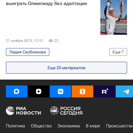
Олимпийские игры
Спорт
выиграть Олимпиаду без адаптации
Мультимедийный спортивный пакет
Новости эстафеты - Эстафета Олимпийского огня
Челябинск. 16-17 декабря
Зимние Олимпийские игры 2014
21 ноября 2013, 12:51
22
Лидия Скобликова
Еще
7
Эстафета Олимпийского огня
Еще
20
материалов
Олимпийские игры
Спорт
Мультимедийный спортивный пакет
Новости эстафеты - Эстафета Олимпийского огня
Чита. 21 ноября
Зимние Олимпийские игры 2014
Политика
Общество
Экономика
В мире
Происшеств