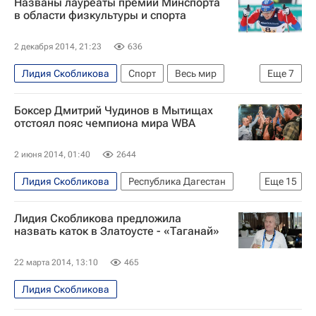
Названы лауреаты премии Минспорта
в области физкультуры и спорта
2 декабря 2014, 21:23
636
Лидия Скобликова
Спорт
Весь мир
Еще
7
Европа
Александр Назаров
Боксер Дмитрий Чудинов в Мытищах
Александр Легков
Аделина Сотникова
отстоял пояс чемпиона мира WBA
Паралимпийские игры
Россия
2 июня 2014, 01:40
2644
Международная федерация гимнастики (FIG)
Лидия Скобликова
Республика Дагестан
Еще
15
Спорт
Новости Подмосковья
Мытищи
Лидия Скобликова предложила
Московская область (Подмосковье)
Европа
назвать каток в Златоусте - «Таганай»
Центральный ФО
Весь мир
22 марта 2014, 13:10
465
Мытищинский район
Сергей Ковалев
Лидия Скобликова
Константин (Костя) Цзю
Александр Поветкин
Эвандер Холифилд
Денис Лебедев