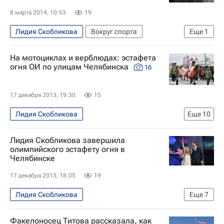
8 марта 2014, 10:53
19
Лидия Скобликова
Вокруг спорта
Еще
1
Дмитрий Медведев
На мотоциклах и верблюдах: эстафета
огня ОИ по улицам Челябинска
16
17 декабря 2013, 19:30
15
Лидия Скобликова
Еще
10
Фото - Эстафета Олимпийского огня
Фото
Лидия Скобликова завершила
Мультимедийный спортивный пакет
олимпийского эстафету огня в
Челябинске
Олимпийские игры
Спорт
Фото - Сочи 2014
17 декабря 2013, 18:05
19
Эстафета Олимпийского огня
Лидия Скобликова
Еще
7
Равиль Гусманов
Челябинск. 16-17 декабря
Эстафета Олимпийского огня
Факелоносец Титова рассказала, как
Зимние Олимпийские игры 2014