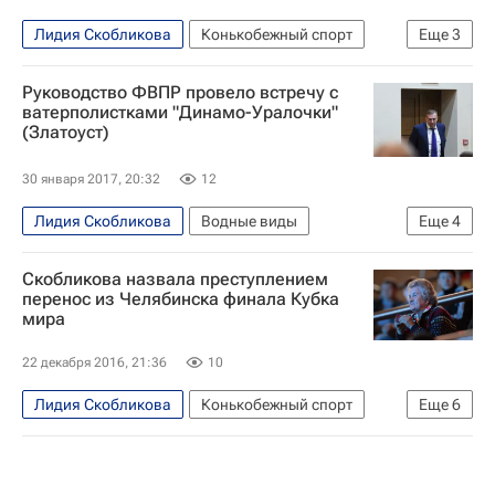
Олимпийские игры
Лидия Скобликова
Конькобежный спорт
Еще
3
Чемпионат мира по конькобежному спорту в спринтерском многоборье
Руководство ФВПР провело встречу с
Россия (жен.)
Ольга Фаткулина
ватерполистками "Динамо-Уралочки"
(Златоуст)
30 января 2017, 20:32
12
Лидия Скобликова
Водные виды
Еще
4
Алексей Власенко
Евгений Шаронов
Скобликова назвала преступлением
ФВПР
Эльвина Каримова
перенос из Челябинска финала Кубка
мира
22 декабря 2016, 21:36
10
Лидия Скобликова
Конькобежный спорт
Еще
6
Международный олимпийский комитет (МОК)
Международный союз конькобежцев (ISU)