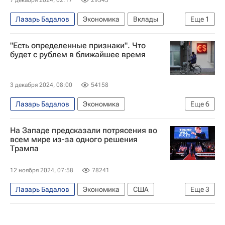
Лазарь Бадалов
Экономика
Вклады
Еще
1
Россия
"Есть определенные признаки". Что
будет с рублем в ближайшее время
3 декабря 2024, 08:00
54158
Лазарь Бадалов
Экономика
Еще
6
Цены на нефть
Россия
На Западе предсказали потрясения во
Максим Решетников
всем мире из-за одного решения
Трампа
Центральный Банк РФ (ЦБ РФ)
Газпромбанк
Brent
12 ноября 2024, 07:58
78241
Лазарь Бадалов
Экономика
США
Еще
3
Дональд Трамп
Федеральная резервная система США
РУДН