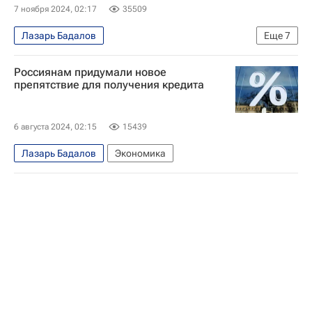
7 ноября 2024, 02:17
35509
Лазарь Бадалов
Еще
7
Ситуация с курсами валют и ценами на нефть
Россиянам придумали новое
Экономика
США
Дональд Трамп
препятствие для получения кредита
РУДН
Выборы президента США — 2024
Доллар
6 августа 2024, 02:15
15439
Лазарь Бадалов
Экономика