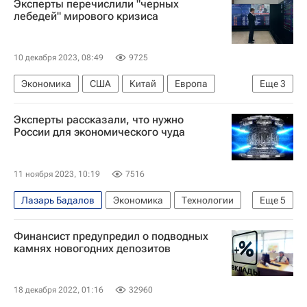
Эксперты перечислили "черных
лебедей" мирового кризиса
10 декабря 2023, 08:49
9725
Экономика
США
Китай
Европа
Еще
3
Россия
Евросоюз
АКРА
Эксперты рассказали, что нужно
России для экономического чуда
11 ноября 2023, 10:19
7516
Лазарь Бадалов
Экономика
Технологии
Еще
5
Африка
Россия
Финансист предупредил о подводных
Высшая школа экономики (ВШЭ)
камнях новогодних депозитов
Екатерина II
РУДН
18 декабря 2022, 01:16
32960