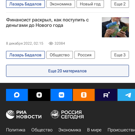
Лазарь Бадалов
Экономика
Новый год
Еще
2
Ипотека
Депозиты
Финансист раскрыл, как поступить с
деньгами до Нового года
8 декабря 2022, 02:15
32084
Лазарь Бадалов
Общество
Россия
Еще
3
Деньги
Кредиты
Банковские карты
Еще
20
материалов
Политика
Общество
Экономика
В мире
Происшеств