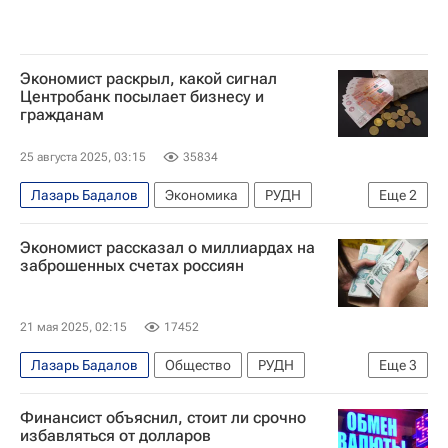
Экономист раскрыл, какой сигнал
Центробанк посылает бизнесу и
гражданам
25 августа 2025, 03:15
35834
Лазарь Бадалов
Экономика
РУДН
Еще
2
Рубль
Центральный Банк РФ (ЦБ РФ)
Экономист рассказал о миллиардах на
заброшенных счетах россиян
21 мая 2025, 02:15
17452
Лазарь Бадалов
Общество
РУДН
Еще
3
Федеральная налоговая служба (ФНС России)
Финансист объяснил, стоит ли срочно
Деньги
Россия
избавляться от долларов