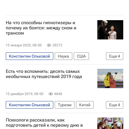
На что способны гипнотизеры и
почему их боятся: между сном и
трансом
15 января 2020, 08:00
28272
Константин Ольховой
Наука
США
Еще
4
Лондон
Дания
Здоровье - Общество
Есть что вспомнить: десять самых
биология
необычных путешествий 2019 года
15 декабря 2019, 08:00
4848
Константин Ольховой
Туризм
Китай
Еще
4
туристы
Туризм
Маршруты - Туризм
Психологи рассказали, как
Впечатления - Туризм
подготовить детей к первому дню в