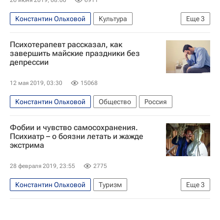
Константин Ольховой
Культура
Еще
3
Инстаграм
Новости культуры
Книги
Психотерапевт рассказал, как
завершить майские праздники без
депрессии
12 мая 2019, 03:30
15068
Константин Ольховой
Общество
Россия
Фобии и чувство самосохранения.
Психиатр – о боязни летать и жажде
экстрима
28 февраля 2019, 23:55
2775
Константин Ольховой
Туризм
Еще
3
Психология
туристы
Туризм