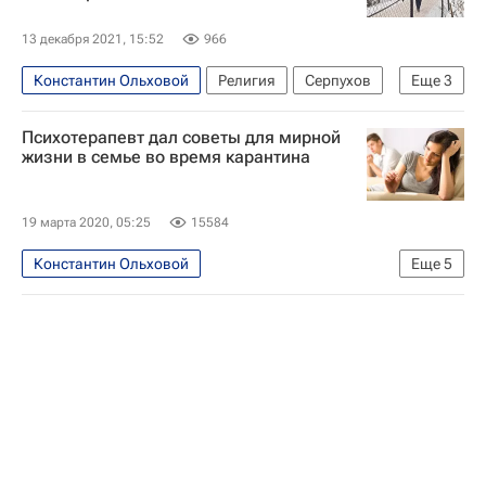
13 декабря 2021, 15:52
966
Константин Ольховой
Религия
Серпухов
Еще
3
Следственный комитет России (СК РФ)
Психотерапевт дал советы для мирной
Русская православная церковь
жизни в семье во время карантина
Взрыв в женском монастыре в Серпухове
19 марта 2020, 05:25
15584
Константин Ольховой
Еще
5
Распространение коронавируса
Общество
Москва
Коронавирус COVID-19
Коронавирус в России