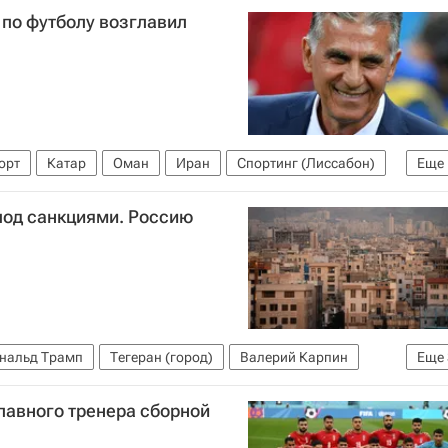
 по футболу возглавил
орт
Катар
Оман
Иран
Спортинг (Лиссабон)
Еще
под санкциями. Россию
нальд Трамп
Тегеран (город)
Валерий Карпин
Еще
итет (МОК)
SWIFT
Авторы РИА Новости Спорт
главного тренера сборной