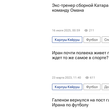
Экс-тренер сборной Катара
команду Омана
16 июля 2025, 00:59
211
Карлуш Кейруш
Футбол
Сп
Реал Мадрид
Иран почти полвека живет 
ждет то же самое в спорте?
23 марта 2023, 11:40
611
Карлуш Кейруш
Футбол
До
Международный олимпийский ком
Галенои вернулся на пост 
Ирана по футболу