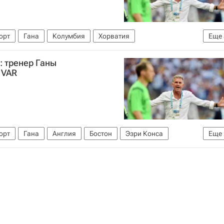
орт
Гана
Колумбия
Хорватия
Еще
р Юнайтед
Реал Мадрид
: тренер Ганы
 VAR
орт
Гана
Англия
Бостон
Эзри Конса
Еще
олу 2026