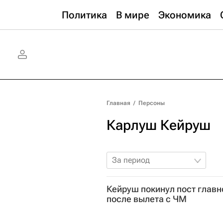
Политика
В мире
Экономика
Главная
/
Персоны
Карлуш Кейруш
За период
Кейруш покинул пост главн
после вылета с ЧМ