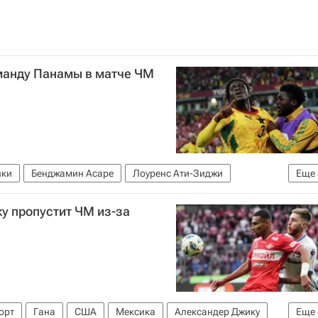
манду Панамы в матче ЧМ
нки
Бенджамин Асаре
Лоуренс Ати-Зиджи
Еще
Гана
у пропустит ЧМ из-за
орт
Гана
США
Мексика
Александер Джику
Еще