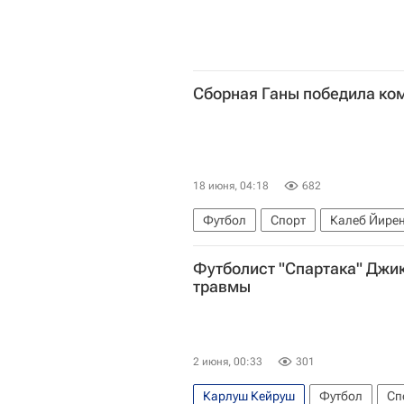
Сборная Ганы победила ко
18 июня, 04:18
682
Футбол
Спорт
Калеб Йире
ЧМ по футболу 2026
Панама
Футболист "Спартака" Джик
травмы
2 июня, 00:33
301
Карлуш Кейруш
Футбол
Сп