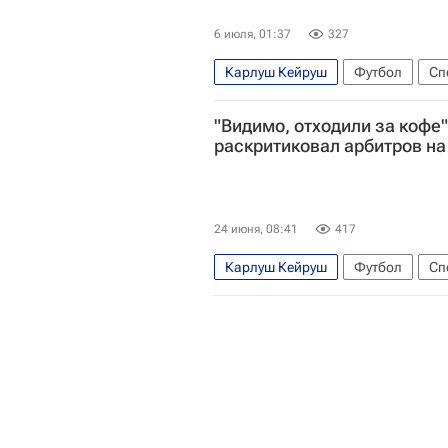
6 июля, 01:37
327
Карлуш Кейруш
Футбол
Сп
ЧМ по футболу 2026
Манчесте
"Видимо, отходили за кофе"
раскритиковал арбитров на
24 июня, 08:41
417
Карлуш Кейруш
Футбол
Сп
Джордан Пикфорд
ЧМ по футб