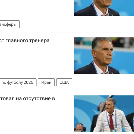
ансферы
т главного тренера
 по футболу 2026
Иран
США
товал на отсутствие в