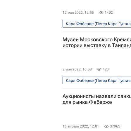
12 мая 2022, 12:55
1402
Карл Фаберже (Петер Карл Густа
Елена Гагарина
Культура
Н
Музеи Московского Кремля
Выставки
Лондон
Россия
истории выставку в Таилан
2 мая 2022, 16:58
423
Карл Фаберже (Петер Карл Густа
Музеи
Московский Кремль (му
Аукционисты назвали санк
Елена Гагарина
Третьяковска
для рынка Фаберже
16 апреля 2022, 12:01
37965