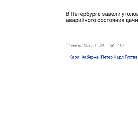
Алексей Левыкин
Исторически
В Петербурге завели уголо
Российская империя
Александ
аварийного состояния дач
17 января 2023, 11:34
1107
Карл Фаберже (Петер Карл Густа
Россия
Выборгский район