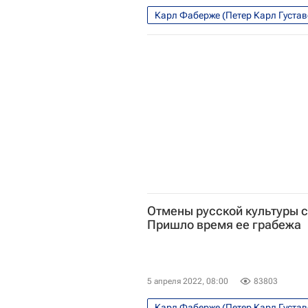
Карл Фаберже (Петер Карл Густа
Bild
Sotheby's
Евросоюз
Отмены русской культуры с
Пришло время ее грабежа
5 апреля 2022, 08:00
83803
Карл Фаберже (Петер Карл Густа