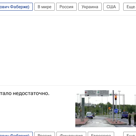
вович Фаберже)
В мире
Россия
Украина
США
Еще
Владимир Путин
тало недостаточно.
вович Фаберже)
Россия
Финляндия
Евросоюз
Еще