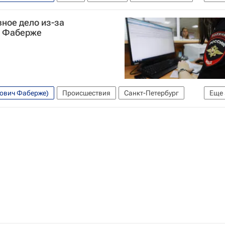
й музей
Выставки
куда сходить
Петр I
вное дело из-за
р I
что посмотреть
Музеи
и Фаберже
вович Фаберже)
Происшествия
Санкт-Петербург
Еще
КГИОП
Памятники
Криминал