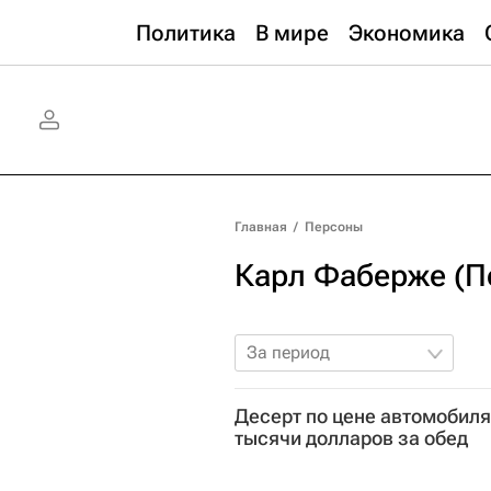
Политика
В мире
Экономика
Главная
/
Персоны
Карл Фаберже (П
За период
Десерт по цене автомобиля
тысячи долларов за обед