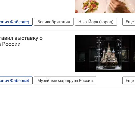
вович Фаберже)
Великобритания
Нью-Йорк (город)
Еще
тавил выставку о
а России
вович Фаберже)
Музейные маршруты России
Еще
юбимова
Россия