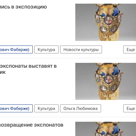
ись в экспозицию
вович Фаберже)
Культура
Новости культуры
Еще
ссия
Лондон
Елена Гагарина
Музеи
Выставки
экспонаты выставят в
ик
вович Фаберже)
Культура
Ольга Любимова
Еще
венный Эрмитаж
Музеи
 возвращение экспонатов
едник)
Елена Гагарина
Новости культуры