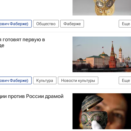
вович Фаберже)
Общество
Фаберже
Еще
овости культуры
Михаил Швыдкой
Музеи
 готовят первую в
де
вович Фаберже)
Культура
Новости культуры
Еще
зей-заповедник)
Таиланд
Россия
Бангкок
ции против России драмой
я галерея