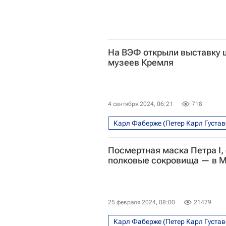
На ВЭФ открыли выставку 
музеев Кремля
4 сентября 2024, 06:21
718
Карл Фаберже (Петер Карл Густа
Дальневосточный федеральный у
Посмертная маска Петра I, 
ВЭФ — 2024 (Восточный экономи
полковые сокровища — в 
Царское Село
25 февраля 2024, 08:00
21479
Карл Фаберже (Петер Карл Густа