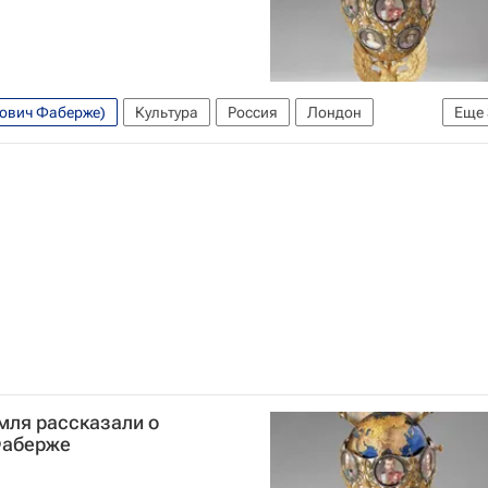
вович Фаберже)
Культура
Россия
Лондон
Еще
зей Виктории и Альберта
Ольга Любимова
мля рассказали о
Фаберже