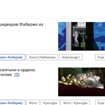
шедевров Фаберже из
вович Фаберже)
Ольга Любимова
Александр I
Еще
ниверситет
святыни и ордена:
ческий форум)
Владивосток
Россия
Москве
вович Фаберже)
Фото
Культура
Фото - Культура
Еще