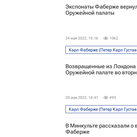
Экспонаты Фаберже вернул
Оружейной палаты
24 мая 2022, 15:16
1062
Карл Фаберже (Петер Карл Густа
Государственный Эрмитаж
Ро
Возвращенные из Лондона 
Московский Кремль
Оружейной палате во вторн
20 мая 2022, 18:41
493
Карл Фаберже (Петер Карл Густа
Лондон
Россия
Государст
В Минкульте рассказали о
Московский Кремль (музей-запов
Фаберже