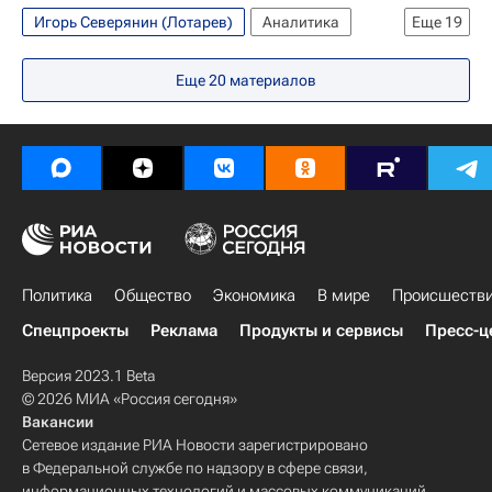
Игорь Северянин (Лотарев)
Аналитика
Еще
19
Колумнисты - Авторы
Еще
20
материалов
140 лет со дня рождения Сергея Рахманинова
Швейцария
Нью-Йорк (город)
Америка
Европа
Нью-Йорк (штат)
Северная Америка
США
Весь мир
Федор Шаляпин
Александр Блок (поэт)
Андрей Белый (Бориc Бугаев)
Валерий Брюсов
Константин Бальмонт
Политика
Общество
Экономика
В мире
Происшеств
Михаил Жаров
Сергей Рахманинов
Спецпроекты
Реклама
Продукты и сервисы
Пресс-ц
Федор Сологуб (Федор Тетерников)
Россия
Версия 2023.1 Beta
© 2026 МИА «Россия сегодня»
Вакансии
Сетевое издание РИА Новости зарегистрировано
в Федеральной службе по надзору в сфере связи,
информационных технологий и массовых коммуникаций