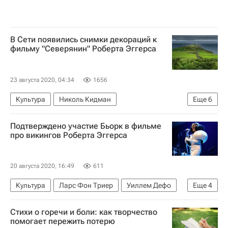
Владимир Высоцкий (автор песен)
Николай Некрасов
Федор Тютчев
Борис Пастернак
Николай Гумилев
В Сети появились снимки декораций к
фильму "Северянин" Роберта Эггерса
Афанасий Фет
Роберт Рождественский
Вера Полозкова
Евгений Евтушенко
23 августа 2020, 04:34
1656
Осип Мандельштам
Гавриил Державин
Культура
Николь Кидман
Еще
6
Иоганн Гете
Уильям Шекспир
Северная Ирландия
Уиллем Дефо
Оскар Уайльд
Эдгар Аллан По
Подкаст
Подтверждено участие Бьорк в фильме
Новости культуры
Коронавирус COVID-19
про викингов Роберта Эггерса
Бьорк Гудмундсдоттир
Кино
20 августа 2020, 16:49
611
Культура
Ларс Фон Триер
Уиллем Дефо
Еще
4
Новости культуры
Бьорк Гудмундсдоттир
Стихи о горечи и боли: как творчество
Николь Кидман
Кино
помогает пережить потерю