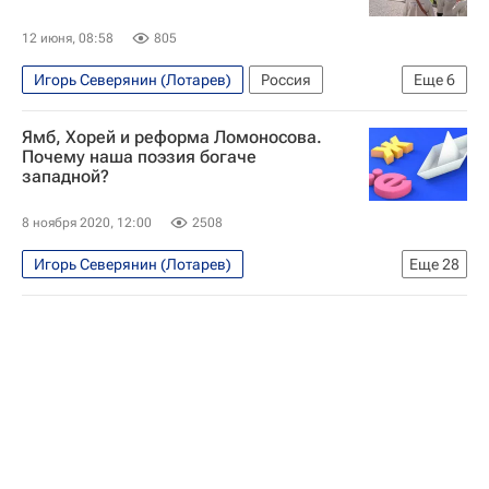
12 июня, 08:58
805
Игорь Северянин (Лотарев)
Россия
Еще
6
Великий Новгород
Новгородская область
Ямб, Хорей и реформа Ломоносова.
Георгий Свиридов
Александра Дронова
Почему наша поэзия богаче
западной?
Президентский фонд культурных инициатив
День России
8 ноября 2020, 12:00
2508
Игорь Северянин (Лотарев)
Еще
28
Как это по-русски
Русский язык в мире
Сергей Есенин
Михаил Лермонтов
Михаил Ломоносов
Владимир Маяковский
А. С. Пушкин
Марина Цветаева
Александр Блок (поэт)
Иосиф Бродский
Анна Ахматова
Булат Окуджава