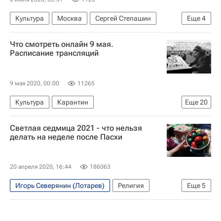
Культура
Москва
Сергей Степашин
Еще
4
Александр Пушкин
Андрей Макаревич*
Что смотреть онлайн 9 мая.
Сергей Шаргунов
Евгений Ямбург
Расписание трансляций
9 мая 2020, 00:00
11265
Культура
Карантин
Еще
20
Константин Хабенский
Светлая седмица 2021 - что нельзя
Большой драматический театр Товстоногова
делать на неделе после Пасхи
Театр имени Е. Вахтангова
Театр юных зрителей имени Брянцева
20 апреля 2020, 16:44
186063
Ленинградский театр имени Ленсовета
Игорь Северянин (Лотарев)
Религия
Еще
5
Театр на Таганке
Малый театр
Общество
Справки
Мариинский театр
Русская православная церковь
Пасха