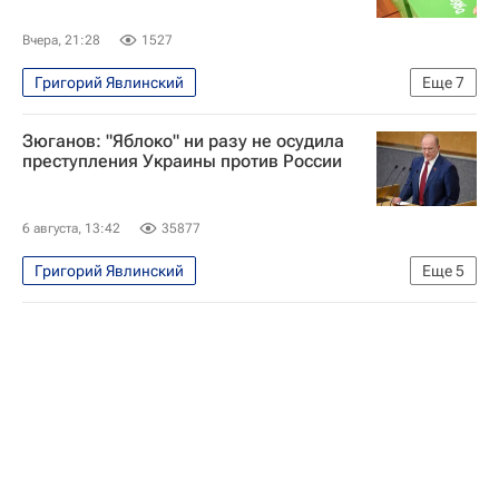
Вчера, 21:28
1527
Григорий Явлинский
Еще
7
Выборы в Государственную думу
Политика
Зюганов: "Яблоко" ни разу не осудила
Россия
Алексей Журавлев
Яблоко
преступления Украины против России
Госдума РФ
Левада-центр
6 августа, 13:42
35877
Григорий Явлинский
Еще
5
Выборы в Государственную думу
Россия
Геннадий Зюганов
Яблоко
КПРФ