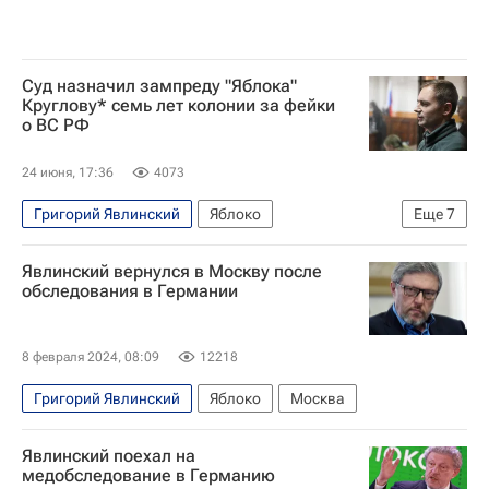
Суд назначил зампреду "Яблока"
Круглову* семь лет колонии за фейки
о ВС РФ
24 июня, 17:36
4073
Григорий Явлинский
Яблоко
Еще
7
Происшествия
Россия
Москва
Явлинский вернулся в Москву после
Украина
Борис Надеждин
обследования в Германии
Николай Рыбаков
Федеральная служба по финансовому мониторингу (Росфинмониторинг)
8 февраля 2024, 08:09
12218
Григорий Явлинский
Яблоко
Москва
Явлинский поехал на
медобследование в Германию