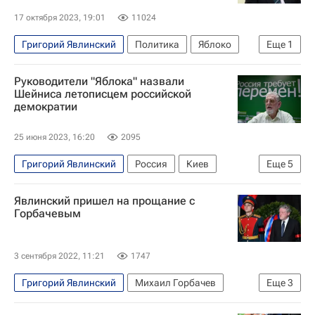
17 октября 2023, 19:01
11024
Григорий Явлинский
Политика
Яблоко
Еще
1
Россия
Руководители "Яблока" назвали
Шейниса летописцем российской
демократии
25 июня 2023, 16:20
2095
Григорий Явлинский
Россия
Киев
Еще
5
РСФСР
Яблоко
Госдума РФ
Явлинский пришел на прощание с
Борис Вишневский
Политика
Горбачевым
3 сентября 2022, 11:21
1747
Григорий Явлинский
Михаил Горбачев
Еще
3
Умер Михаил Горбачев
Общество
Россия