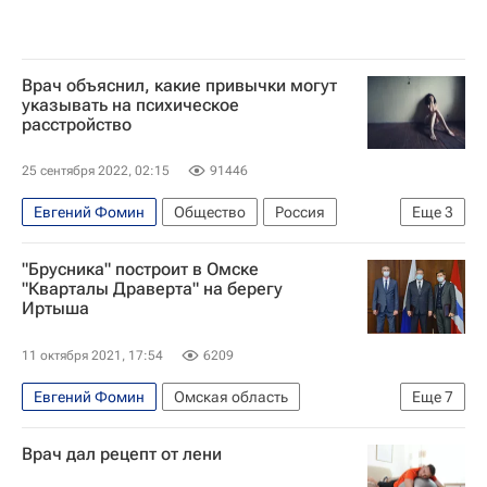
Врач объяснил, какие привычки могут
указывать на психическое
расстройство
25 сентября 2022, 02:15
91446
Евгений Фомин
Общество
Россия
Еще
3
Психиатрия
Психика
"Брусника" построит в Омске
Обсессивно-компульсивное расстройство
"Кварталы Драверта" на берегу
Иртыша
11 октября 2021, 17:54
6209
Евгений Фомин
Омская область
Еще
7
Новосибирская область
Врач дал рецепт от лени
Московская область (Подмосковье)