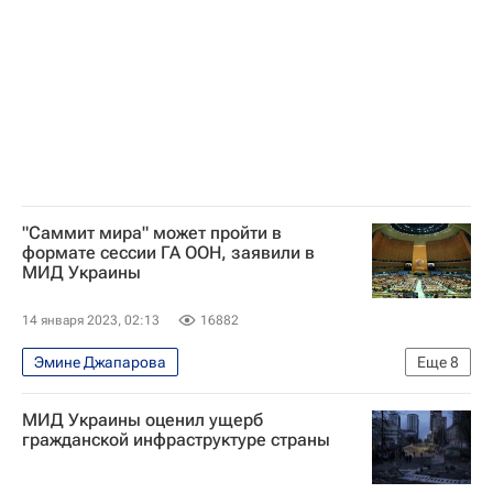
Генеральная Ассамблея ООН
Еврокомиссия
"Саммит мира" может пройти в
формате сессии ГА ООН, заявили в
МИД Украины
14 января 2023, 02:13
16882
Эмине Джапарова
Еще
8
Специальная военная операция на Украине
МИД Украины оценил ущерб
В мире
ООН
Украина
Россия
гражданской инфраструктуре страны
Турция
Владимир Зеленский