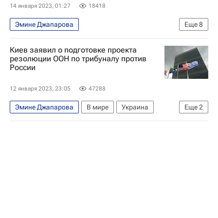
Генеральная Ассамблея ООН
14 января 2023, 01:27
18418
Эмине Джапарова
Еще
8
Специальная военная операция на Украине
Киев заявил о подготовке проекта
В мире
Украина
Сергей Марченко
резолюции ООН по трибуналу против
России
Денис Шмыгаль
ООН
Еврокомиссия
Всемирный банк
12 января 2023, 23:05
47288
Эмине Джапарова
В мире
Украина
Еще
2
ООН
Россия