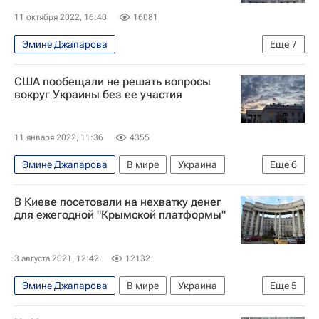
11 октября 2022, 16:40
16081
Эмине Джапарова
Еще
7
Специальная военная операция на Украине
США пообещали не решать вопросы
В мире
Украина
вокруг Украины без ее участия
Генеральная Ассамблея ООН
ООН
Референдум в Донбассе
11 января 2022, 11:36
4355
Референдумы на освобожденных территориях
Эмине Джапарова
В мире
Украина
Еще
6
США
НАТО
Венди Шерман
В Киеве посетовали на нехватку денег
Совет Россия-НАТО
Ситуация в ДНР и ЛНР
для ежегодной "Крымской платформы"
Россия
3 августа 2021, 12:42
12132
Эмине Джапарова
В мире
Украина
Еще
5
Киев
Севастополь
Республика Крым