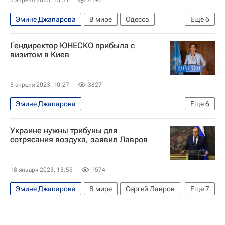
Эмине Джапарова
В мире
Одесса
Еще
6
Украина
Олимпийские игры
Россия
Гендиректор ЮНЕСКО прибыла с
Одри Азуле
визитом в Киев
Александр Ткаченко (протоиерей)
ЮНЕСКО
3 апреля 2023, 10:27
3827
Эмине Джапарова
Еще
6
Специальная военная операция на Украине
Украине нужны трибуны для
В мире
Киев
Украина
Одри Азуле
сотрясания воздуха, заявил Лавров
ЮНЕСКО
18 января 2023, 13:55
1574
Эмине Джапарова
В мире
Сергей Лавров
Еще
7
Урсула фон дер Ляйен
Киев
Украина
Россия
ООН