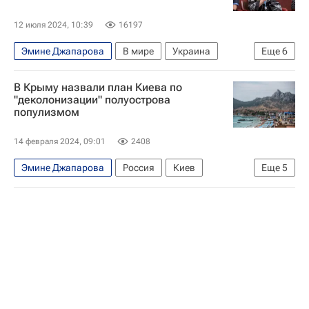
12 июля 2024, 10:39
16197
Эмине Джапарова
В мире
Украина
Еще
6
Россия
Вена
Геннадий Боголюбов
В Крыму назвали план Киева по
Александр Ярославский
Приватбанк
"деколонизации" полуострова
популизмом
Укртатнафта
14 февраля 2024, 09:01
2408
Эмине Джапарова
Россия
Киев
Еще
5
Украина
Заур Смирнов
Владимир Путин
ООН
В мире