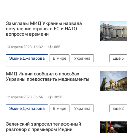
Замглавы МИД Украины назвала
вступление страны в ЕС и НАТО
вопросом времени
13 апреля 2023, 16:32
885
Эмине Джапарова
В мире
Украина
Еще
5
Молдавия
Бухарест
Евросоюз
НАТО
МИД Индии сообщил о просьбах
Еврокомиссия
Украины предоставить медикаменты
12 апреля 2023, 06:56
3856
Эмине Джапарова
В мире
Украина
Еще
2
Индия
Нью-Дели
Зеленский запросил телефонный
разговор с премьером Индии