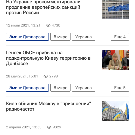
На Украине прокомментировали
МИД Украины
Россия
продление европейских санкций
против России
12 июля 2021, 13:21
4730
Эмине Джапарова
В мире
Украина
Еще
4
Москва
Евросоюз
Совет ЕС
Россия
Генсек ОБСЕ прибыла на
подконтрольную Киеву территорию в
Донбассе
28 мая 2021, 15:01
2798
Эмине Джапарова
В мире
Украина
Еще
5
ООН
Хельга Шмид
Киев обвинил Москву в "присвоении"
Донецкая Народная Республика
радиочастот
Луганская Народная Республика
ОБСЕ
2 апреля 2021, 13:53
9329