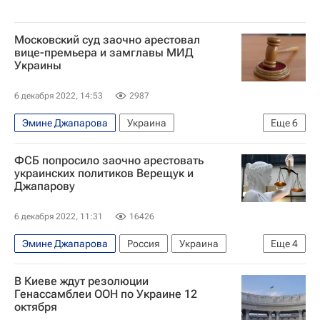
Московский суд заочно арестовал
вице-премьера и замглавы МИД
Украины
6 декабря 2022, 14:53
2987
Эмине Джапарова
Украина
Еще
6
Специальная военная операция на Украине
ФСБ попросило заочно арестовать
Ирина Верещук
Россия
В мире
украинских политиков Верещук и
Джапарову
Федеральная служба безопасности РФ (ФСБ России)
Ситуация в ДНР и ЛНР
6 декабря 2022, 11:31
16426
Эмине Джапарова
Россия
Украина
Еще
4
Федеральная служба безопасности РФ (ФСБ России)
В Киеве ждут резолюции
Ирина Верещук
Происшествия
Москва
Генассамблеи ООН по Украине 12
октября