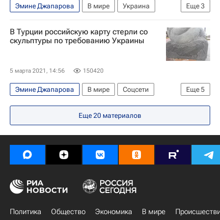
Эмине Джапарова
В мире
Украина
Еще
3
Верховная Рада Украины
В Турции российскую карту стерли со
Федеральная служба по надзору в сфере связи, информационных технологий и массовых коммуникаций (Роскомнадзор)
скульптуры по требованию Украины
Россия
5 марта 2021, 14:56
150420
Эмине Джапарова
В мире
Соцсети
Еще
5
Украина
Республика Крым
Турция
Еще
20
материалов
Аланья (город)
Россия
Политика
Общество
Экономика
В мире
Происшеств