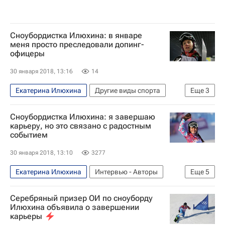
Россия на Олимпиаде 2018
Сноубордистка Илюхина: в январе
меня просто преследовали допинг-
офицеры
30 января 2018, 13:16
14
Екатерина Илюхина
Другие виды спорта
Еще
3
Допинг
Сноубордистка Илюхина: я завершаю
Всемирное антидопинговое агентство (WADA)
карьеру, но это связано с радостным
событием
Женская сборная России по сноуборду
30 января 2018, 13:10
3277
Екатерина Илюхина
Интервью - Авторы
Еще
5
Аналитика
Другие виды спорта
Серебряный призер ОИ по сноуборду
Денис Тихомиров
Илюхина объявила о завершении
карьеры
Международный олимпийский комитет (МОК)