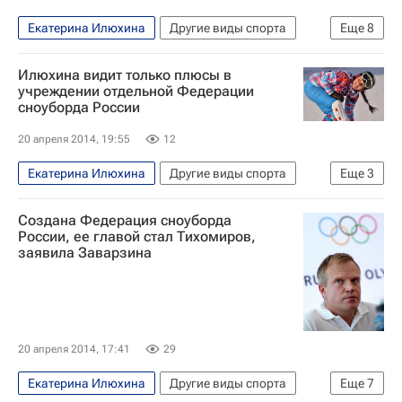
Алёна Заварзина
Екатерина Тудегешева
Екатерина Илюхина
Другие виды спорта
Еще
8
Светлана Гладышева
Денис Тихомиров
Илюхина видит только плюсы в
Александр Жуков
ФГССР
учреждении отдельной Федерации
сноуборда России
Федерация сноуборда России учреждена в воскресенье в Москве, президентом организации стал главный тренер сборной России Денис Тихомиров. Мнения и комментарии
Станислав Детков
Андрей Болдыков
20 апреля 2014, 19:55
12
Екатерина Тудегешева
Екатерина Илюхина
Другие виды спорта
Еще
3
Федерация сноуборда России учреждена в воскресенье в Москве, президентом организации стал главный тренер сборной России Денис Тихомиров. Мнения и комментарии
Создана Федерация сноуборда
Алёна Заварзина
Николай Олюнин
России, ее главой стал Тихомиров,
заявила Заварзина
20 апреля 2014, 17:41
29
Екатерина Илюхина
Другие виды спорта
Еще
7