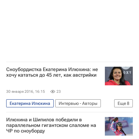
Екатерина Тудегешева
Сноубордистка Екатерина Илюхина: не
хочу кататься до 45 лет, как австрийки
30 января 2016, 16:15
23
Екатерина Илюхина
Интервью - Авторы
Еще
8
Аналитика
Олимпийские игры
Спорт
Илюхина и Шипилов победили в
Другие виды спорта
параллельном гигантском слаломе на
ЧР по сноуборду
Зимние Олимпийские игры 2018