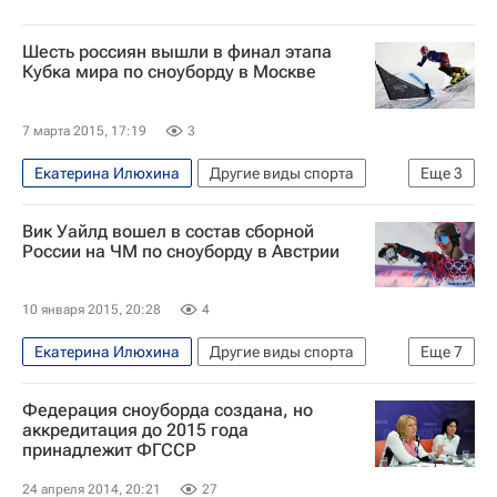
Шесть россиян вышли в финал этапа
Кубка мира по сноуборду в Москве
7 марта 2015, 17:19
3
Екатерина Илюхина
Другие виды спорта
Еще
3
Этап Кубка мира по сноуборду в параллельном слаломе прошел в Москве 7 марта 2015 года
Вик Уайлд вошел в состав сборной
Кубок мира по сноуборду
России на ЧМ по сноуборду в Австрии
Екатерина Тудегешева
10 января 2015, 20:28
4
Екатерина Илюхина
Другие виды спорта
Еще
7
Чемпионат мира по сноуборду
Федерация сноуборда создана, но
Мужская сборная России по сноуборду
аккредитация до 2015 года
принадлежит ФГССР
Женская сборная России по сноуборду
Андрей Соболев
Вик Уайлд
24 апреля 2014, 20:21
27