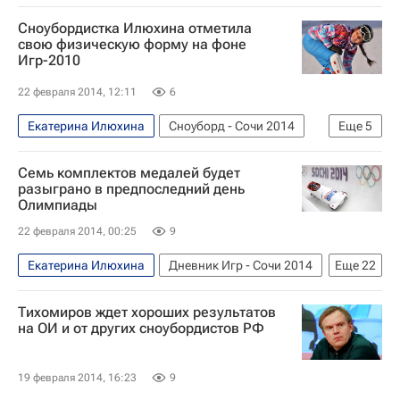
Лыжные виды спорта
Денис Тихомиров
Сноубордистка Илюхина отметила
ФГССР
свою физическую форму на фоне
Игр-2010
Федерация сноуборда России учреждена в воскресенье в Москве, президентом организации стал главный тренер сборной России Денис Тихомиров. Мнения и комментарии
Вик Уайлд
Алёна Заварзина
22 февраля 2014, 12:11
6
Николай Олюнин
Екатерина Илюхина
Сноуборд - Сочи 2014
Еще
5
Олимпийские игры
Спорт
Семь комплектов медалей будет
Другие виды спорта
разыграно в предпоследний день
Олимпиады
Сочи 2014: Горнолыжный спорт. Гигантский слалом, женщины
22 февраля 2014, 00:25
9
Зимние Олимпийские игры 2014
Екатерина Илюхина
Дневник Игр - Сочи 2014
Еще
22
Олимпийские игры
Спорт
Тихомиров ждет хороших результатов
Хоккей - Сочи 2014
Бобслей - Сочи 2014
на ОИ и от других сноубордистов РФ
Биатлон - Сочи 2014
Сноуборд - Сочи 2014
Сборная России по бобслею
США
19 февраля 2014, 16:23
9