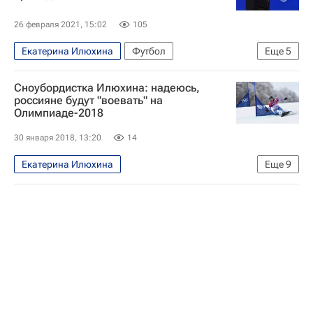
26 февраля 2021, 15:02
105
Екатерина Илюхина
Футбол
Еще
5
Российский футбольный союз (РФС)
Сноубордистка Илюхина: надеюсь,
Никита Симонян
Евгений Гинер
россияне будут "воевать" на
Олимпиаде-2018
Сергей Прядкин
Александр Дюков
30 января 2018, 13:20
14
Екатерина Илюхина
Еще
9
Сноуборд - Пхенчхан 2018
Олимпийские игры
Спорт
Другие виды спорта
Пхенчхан 2018
Новости - Пхенчхан 2018
Сборная России - Пхенчхан 2018
Зимние Олимпийские игры 2018