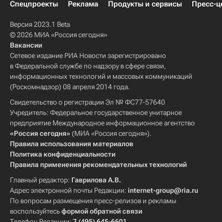
Спецпроекты
Реклама
Продукты и сервисы
Пресс-ц
Версия 2023.1 Beta
© 2026 МИА «Россия сегодня»
Вакансии
Сетевое издание РИА Новости зарегистрировано
в Федеральной службе по надзору в сфере связи,
информационных технологий и массовых коммуникаций
(Роскомнадзор) 08 апреля 2014 года.
Свидетельство о регистрации Эл № ФС77-57640
Учредитель: Федеральное государственное унитарное
предприятие Международное информационное агентство
«Россия сегодня»
(МИА «Россия сегодня»).
Правила использования материалов
Политика конфиденциальности
Правила применения рекомендательных технологий
Главный редактор:
Гаврилова А.В.
Адрес электронной почты Редакции:
internet-group@ria.ru
По вопросам размещения пресс-релизов и рекламы
воспользуйтесь
формой обратной связи
Телефон Редакции:
7 (495) 645-6601