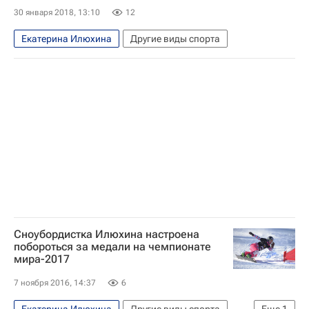
Всемирное антидопинговое агентство (WADA)
30 января 2018, 13:10
12
Екатерина Илюхина
Другие виды спорта
Сноубордистка Илюхина настроена
побороться за медали на чемпионате
мира-2017
7 ноября 2016, 14:37
6