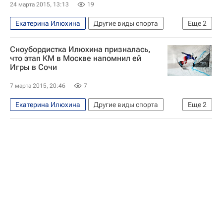
Чемпионат мира по сноуборду
24 марта 2015, 13:13
19
Кубок мира по сноуборду
Екатерина Илюхина
Другие виды спорта
Еще
2
Женская сборная России по сноуборду
Чемпионат России по сноуборду
Сноубордистка Илюхина призналась,
Константин Шипилов
что этап КМ в Москве напомнил ей
Игры в Сочи
7 марта 2015, 20:46
7
Екатерина Илюхина
Другие виды спорта
Еще
2
Этап Кубка мира по сноуборду в параллельном слаломе прошел в Москве 7 марта 2015 года
Кубок мира по сноуборду