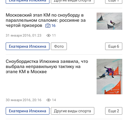
Екатерина Илюхина
Другие виды спорта
Еще
1
Чемпионат мира по сноуборду
Московский этап КМ по сноуборду в
параллельном слаломе: россияне за
чертой призеров
16
31 января 2016, 01:23
11
Екатерина Илюхина
Фото
Еще
6
Другие виды спорта
Кубок мира по сноуборду
Сноубордистка Илюхина заявила, что
Станислав Детков
Вик Уайлд
выбрала неправильную тактику на
этапе КМ в Москве
Алёна Заварзина
Екатерина Тудегешева
30 января 2016, 20:16
14
Екатерина Илюхина
Другие виды спорта
Еще
2
Кубок мира по сноуборду