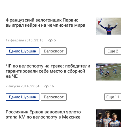
Французский велогонщик Первис
выиграл кейрин на чемпионате мира
19 февраля 2015, 23:15
5
Денис Шуршин
Велоспорт
Еще
2
Чемпионат мира-2015 по трековым велогонкам прошел во Франции
ЧР по велоспорту на треке: победители
Чемпионат мира по трековым велогонкам
гарантировали себе место в сборной
на ЧЕ
7 августа 2014, 22:54
16
Денис Шуршин
Велоспорт
Еще
11
Сергей Ковпанец
Россиянин Ершов завоевал золото
Чемпионат Европы по трековым велогонкам
этапа КМ по велоспорту в Мексике
Чемпионат России по трековым велогонкам