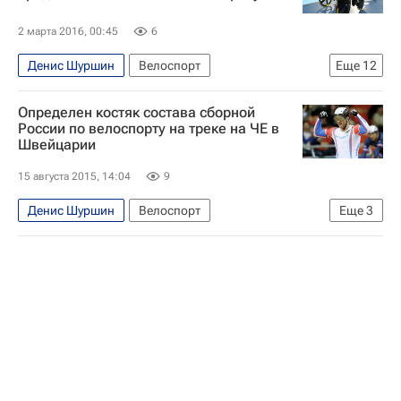
2 марта 2016, 00:45
6
Денис Шуршин
Велоспорт
Еще
12
Сергей Ковпанец
Определен костяк состава сборной
Чемпионат мира-2016 по трековым велогонкам, Лондон, 2-6 марта
России по велоспорту на треке на ЧЕ в
Швейцарии
Летние Олимпийские игры 2016
Чемпионат мира по трековым велогонкам
15 августа 2015, 14:04
9
Сборная России по велоспорту
Денис Шуршин
Велоспорт
Еще
3
Анастасия Войнова
Кирилл Свешников
Чемпионат Европы-2015 по велоспорту на треке. Швейцария, Гренхен, 15-18 октября
Виктор Манаков
Екатерина Гниденко
Сборная России по велоспорту
Анастасия Чулкова
Артур Ершов
Денис Дмитриев
Александр Серов