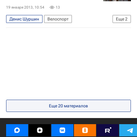
Сборная России по велоспорту
19 января 2013, 10:54
13
Анастасия Войнова
Александра Чекина
Денис Шуршин
Велоспорт
Еще
2
Денис Дмитриев
Евгений Ковалёв
Газпром-Русвело
Артур Ершов
Иван Ковалёв
Александр Серов
Евгения Аугустинас
Еще
20
материалов