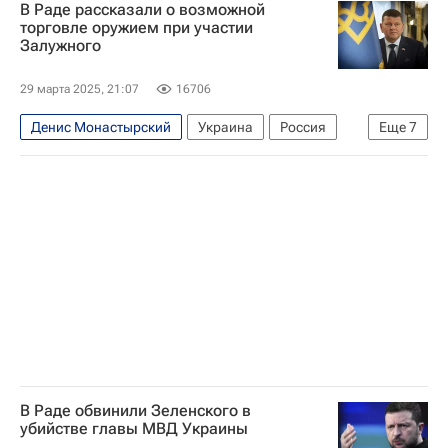
В Раде рассказали о возможной
Александр Сырский
торговле оружием при участии
Залужного
Вооруженные силы Украины
Генеральная прокуратура РФ
29 марта 2025, 21:07
16706
Денис Монастырский
Украина
Россия
Еще
7
США
Александр Дубинский
Валерий Залужный
НАТО
Евросоюз
Верховная Рада Украины
В мире
В Раде обвинили Зеленского в
убийстве главы МВД Украины