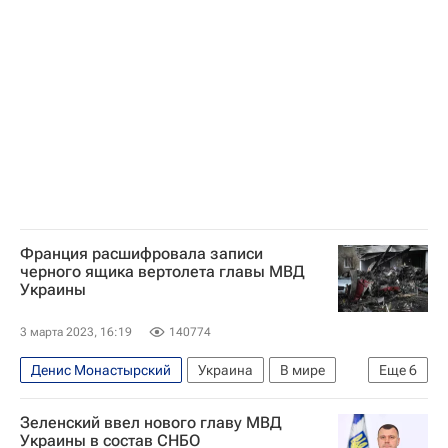
Бровары
МВД Украины
Евгений Енин
Франция расшифровала записи
черного ящика вертолета главы МВД
Украины
3 марта 2023, 16:19
140774
Денис Монастырский
Украина
В мире
Еще
6
МВД Украины
Денис Шмыгаль
Бровары
Зеленский ввел нового главу МВД
Франция
Евгений Енин
Киевская область
Украины в состав СНБО