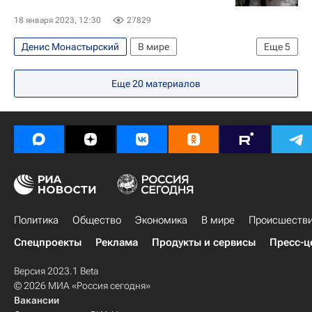
18 января 2023, 12:30
27829
Денис Монастырский
В мире
Еще
5
Евгений Енин
Антон Геращенко
Франция
Еще
20
материалов
Бровары
Украина
Политика
Общество
Экономика
В мире
Происшеств
Спецпроекты
Реклама
Продукты и сервисы
Пресс-ц
Версия 2023.1 Beta
© 2026 МИА «Россия сегодня»
Вакансии