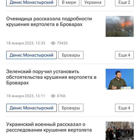
Денис Монастырский
В мире
Украина
Еще
2
Бровары
Киевская область
Очевидица рассказала подробности
крушения вертолета в Броварах
18 января 2023, 13:33
79426
Денис Монастырский
Бровары
Еще
4
МВД Украины
Киевская область
В мире
Зеленский поручил установить
Украина
обстоятельства крушения вертолета в
Броварах
18 января 2023, 13:11
8766
Денис Монастырский
Бровары
Еще
4
Служба безопасности Украины
Украина
Украинский военный рассказал о
Владимир Зеленский
В мире
расследовании крушения вертолета