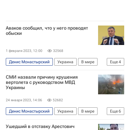
Аваков сообщил, что у него проводят
обыски
1 февраля 2023, 12:00
32568
Денис Монастырский
Украина
В мире
Еще
4
Арсен Аваков
МВД Украины
СМИ назвали причину крушения
Киевская область
Бровары
вертолета с руководством МВД
Украины
24 января 2023, 14:06
52682
Денис Монастырский
Украина
В мире
Еще
6
Владимир Зеленский
Евгений Енин
Ушедший в отставку Арестович
Бровары
Киевская область