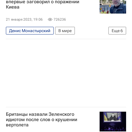
впервые заговорил о поражении
Киева
Служба безопасности Украины
Страна.ua
21 января 2023, 19:06
726236
Денис Монастырский
В мире
Еще
6
Алексей Арестович*
Анджей Дуда
Украина
Россия
Вооруженные силы Украины
Днепропетровск
Британцы назвали Зеленского
идиотом после слов о крушении
вертолета