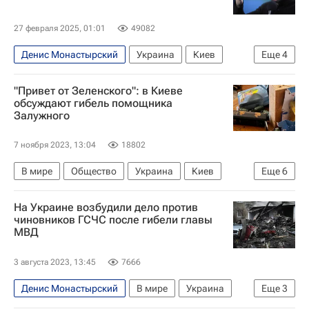
27 февраля 2025, 01:01
49082
Денис Монастырский
Украина
Киев
Еще
4
Бровары
Александр Дубинский
"Привет от Зеленского": в Киеве
Владимир Зеленский
обсуждают гибель помощника
Залужного
Верховная Рада Украины
7 ноября 2023, 13:04
18802
В мире
Общество
Украина
Киев
Еще
6
Россия
Владимир Зеленский
На Украине возбудили дело против
Валерий Залужный
Геннадий Частяков
чиновников ГСЧС после гибели главы
МВД
Вооруженные силы Украины
Политика
3 августа 2023, 13:45
7666
Денис Монастырский
В мире
Украина
Еще
3