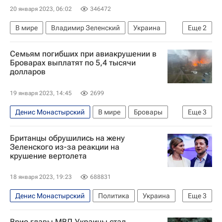
20 января 2023, 06:02
346472
В мире
Владимир Зеленский
Украина
Еще
2
Всемирный экономический форум в Давосе
Семьям погибших при авиакрушении в
Бровары
Броварах выплатят по 5,4 тысячи
долларов
19 января 2023, 14:45
2699
Денис Монастырский
В мире
Бровары
Еще
3
Украина
Киевская область
МВД Украины
Британцы обрушились на жену
Зеленского из-за реакции на
крушение вертолета
18 января 2023, 19:23
688831
Денис Монастырский
Политика
Украина
Еще
3
Киев
Елена Зеленская
Бровары
Врио главы МВД Украины стал