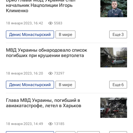
начальник Нацполиции Игорь
Клименко
18 января 2023, 16:42
5583
Денис Монастырский
В мире
Еще
3
Игорь Клименко
Денис Шмыгаль
Украина
МВД Украины обнародовало список
погибших при крушении вертолета
18 января 2023, 16:20
73297
Денис Монастырский
В мире
Еще
6
Владимир Зеленский
Евгений Енин
Глава МВД Украины, погибший в
Украина
Бровары
Киевская область
авиакатастрофе, летел в Харьков
Служба безопасности Украины
18 января 2023, 14:49
13185