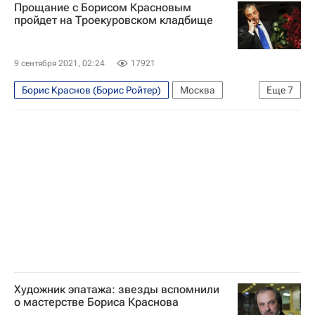
Прощание с Борисом Красновым
Новости культуры
похороны
пройдет на Троекуровском кладбище
Троекуровское кладбище
Видео
9 сентября 2021, 02:24
17921
Борис Краснов (Борис Ройтер)
Москва
Еще
7
Алла Пугачева
Филипп Киркоров
Иосиф Кобзон
Троекуровское кладбище
Шоубиз
эстрада
Новости культуры
Художник эпатажа: звезды вспомнили
о мастерстве Бориса Краснова