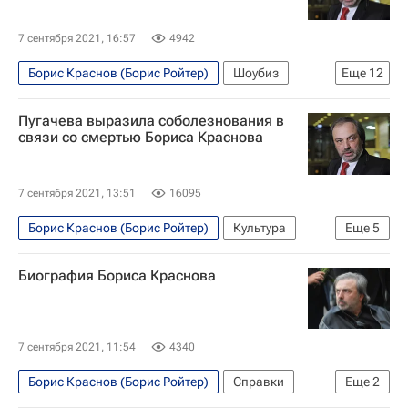
7 сентября 2021, 16:57
4942
Борис Краснов (Борис Ройтер)
Шоубиз
Еще
12
Алла Пугачева
Станислав Садальский
Пугачева выразила соболезнования в
Игорь Николаев
Майя Плисецкая
связи со смертью Бориса Краснова
Валерий Сюткин
Валерий Леонтьев
Валерий Меладзе
Сара Брайтман
7 сентября 2021, 13:51
16095
Большой театр
Deep Purple
ABBA
Борис Краснов (Борис Ройтер)
Культура
Еще
5
Новости культуры
Алла Пугачева
Филипп Киркоров
Биография Бориса Краснова
Иосиф Кобзон
Новости культуры
Россия
7 сентября 2021, 11:54
4340
Борис Краснов (Борис Ройтер)
Справки
Еще
2