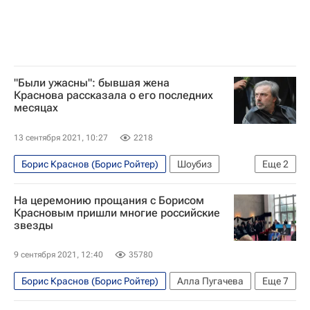
"Были ужасны": бывшая жена
Краснова рассказала о его последних
месяцах
13 сентября 2021, 10:27
2218
Борис Краснов (Борис Ройтер)
Шоубиз
Еще
2
Алла Пугачева
Знаменитости
На церемонию прощания с Борисом
Красновым пришли многие российские
звезды
9 сентября 2021, 12:40
35780
Борис Краснов (Борис Ройтер)
Алла Пугачева
Еще
7
Иосиф Кобзон
Валерий Сюткин
Шоубиз