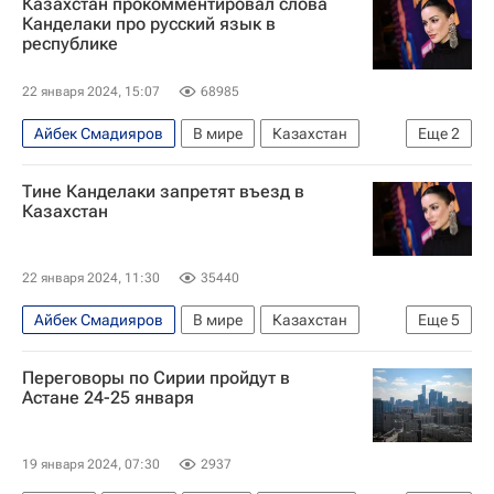
Казахстан прокомментировал слова
Касым-Жомарт Токаев
Джейхун Байрамов
Канделаки про русский язык в
республике
22 января 2024, 15:07
68985
Айбек Смадияров
В мире
Казахстан
Еще
2
Тина Канделаки (Тинатин Канделаки)
Тине Канделаки запретят въезд в
Культура
Казахстан
22 января 2024, 11:30
35440
Айбек Смадияров
В мире
Казахстан
Еще
5
Прибалтика
Латвия
Переговоры по Сирии пройдут в
Тина Канделаки (Тинатин Канделаки)
Астане 24-25 января
Газпром
Политика
19 января 2024, 07:30
2937