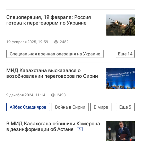
Спецоперация, 19 февраля: Россия
готова к переговорам по Украине
19 февраля 2025, 19:59
2482
Специальная военная операция на Украине
Еще
14
Россия
Украина
США
Владимир Путин
МИД Казахстана высказался о
Дональд Трамп
Алексей Лихачев
возобновлении переговоров по Сирии
Вооруженные силы Украины
Служба внешней разведки Российской Федерации (СВР России)
9 декабря 2024, 11:14
2498
Запорожская область
Запорожская АЭС
Айбек Смадияров
Война в Сирии
В мире
Еще
5
Евросоюз
В мире
Вооруженные силы РФ
Россия
Москва
Сирия
Башар Асад
Министерство обороны РФ (Минобороны РФ)
В МИД Казахстана обвинили Кэмерона
Обострение ситуации в Сирии — 2024
в дезинформации об Астане