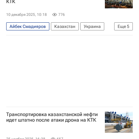
КТК
10 декабря 2025, 10:18
776
Айбек Смадияров
Казахстан
Украина
Еще
5
Китай
КазТрансОйл
Транснефть
Казмунайгаз
В мире
Транспортировка казахстанской нефти
идет штатно после атаки дрона на КТК
25 ноября 2025, 16:38
657