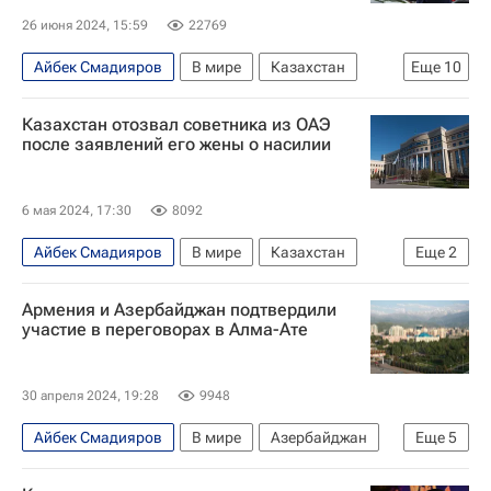
26 июня 2024, 15:59
22769
Айбек Смадияров
В мире
Казахстан
Еще
10
Украина
Дэвид Кэмерон
Мурат Нуртлеу
Казахстан отозвал советника из ОАЭ
Россия
Астана
Великобритания
после заявлений его жены о насилии
МИД Казахстана
Вооруженные силы Украины
НАТО
6 мая 2024, 17:30
8092
Владимир Кузнецов (Вован)
Айбек Смадияров
В мире
Казахстан
Еще
2
ОАЭ
МИД Казахстана
Армения и Азербайджан подтвердили
участие в переговорах в Алма-Ате
30 апреля 2024, 19:28
9948
Айбек Смадияров
В мире
Азербайджан
Еще
5
Алма-Ата
Армения
Казахстан