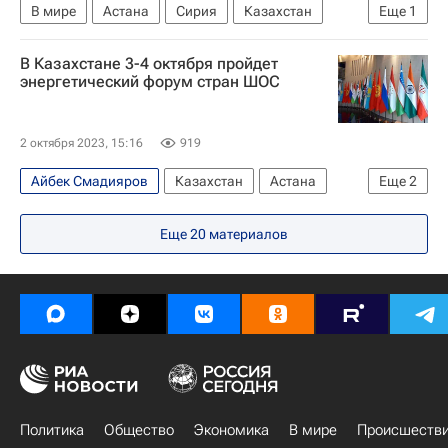
В мире
Астана
Сирия
Казахстан
Еще
1
ООН
В Казахстане 3-4 октября пройдет
энергетический форум стран ШОС
2 октября 2023, 15:16
919
Айбек Смадияров
Казахстан
Астана
Еще
2
Касым-Жомарт Токаев
ШОС
Еще
20
материалов
Политика
Общество
Экономика
В мире
Происшеств