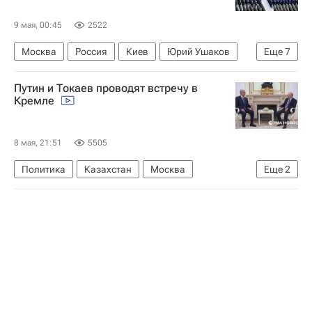
9 мая, 00:45
2522
Москва
Россия
Киев
Юрий Ушаков
Еще
7
Владимир Путин
Алан Гаглоев
Путин и Токаев проводят встречу в
Ракетные войска стратегического назначения
Кремле
Воздушно-космические силы России
Су-25
День Победы — 2026
Общество
8 мая, 21:51
5505
Политика
Казахстан
Москва
Еще
2
Касым-Жомарт Токаев
Владимир Путин