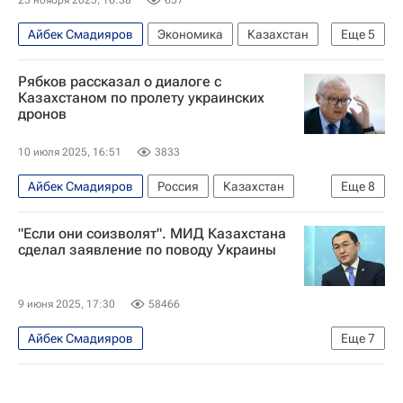
Айбек Смадияров
Экономика
Казахстан
Еще
5
Россия
Астана
Транснефть
Рябков рассказал о диалоге с
Казмунайгаз
Chevron
Казахстаном по пролету украинских
дронов
10 июля 2025, 16:51
3833
Айбек Смадияров
Россия
Казахстан
Еще
8
Сергей Рябков
Беспилотники
Украина
"Если они соизволят". МИД Казахстана
В мире
Западно-Казахстанская область
сделал заявление по поводу Украины
Мария Захарова
Вооруженные силы Украины
ОДКБ
9 июня 2025, 17:30
58466
Айбек Смадияров
Еще
7
Специальная военная операция на Украине
Казахстан
Россия
Украина