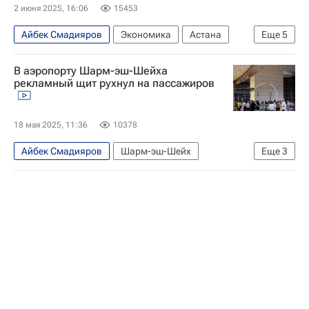
2 июня 2025, 16:06
15453
Айбек Смадияров
Экономика
Астана
Еще
5
Киев
Казахстан
Транснефть
В аэропорту Шарм-эш-Шейха
Казмунайгаз
Chevron
рекламный щит рухнул на пассажиров
18 мая 2025, 11:36
10378
Айбек Смадияров
Шарм-эш-Шейх
Еще
3
Казахстан
Египет
В мире