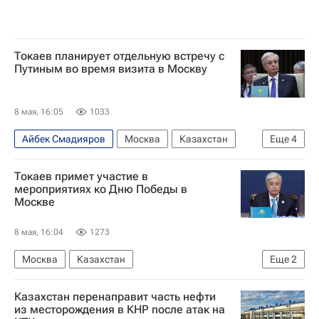
Токаев планирует отдельную встречу с
Путиным во время визита в Москву
8 мая, 16:05
1033
Айбек Смадияров
Москва
Казахстан
Еще
4
В мире
Владимир Путин
Токаев примет участие в
Касым-Жомарт Токаев
Россия
мероприятиях ко Дню Победы в
Москве
8 мая, 16:04
1273
Москва
Казахстан
Еще
2
Касым-Жомарт Токаев
День Победы — 2026
Казахстан перенаправит часть нефти
из месторождения в КНР после атак на