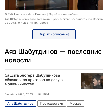
© РИА Новости / Илья Питалев
Перейти в медиабанк
Аяз Шабутдинов в зале заседаний Пресненского районного суда Москвы
во время оглашения приговора
Скрыть описание
Аяз Шабутдинов — последние
новости
Защита блогера Шабутдинова
обжаловала приговор по делу о
мошенничестве
5 ноября 2025, 17:22
1874
Аяз Шабутдинов
Происшествия
Москва