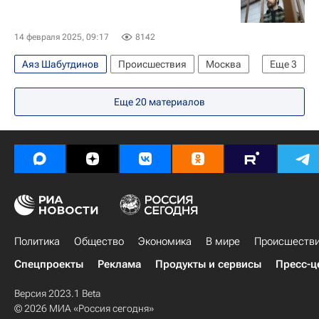
14 февраля 2025, 09:17
8142
Аяз Шабутдинов
Происшествия
Москва
Еще
3
Россия
ОАЭ
Василий Алексеев
Еще
20
материалов
Политика
Общество
Экономика
В мире
Происшеств
Спецпроекты
Реклама
Продукты и сервисы
Пресс-ц
Версия 2023.1 Beta
© 2026 МИА «Россия сегодня»