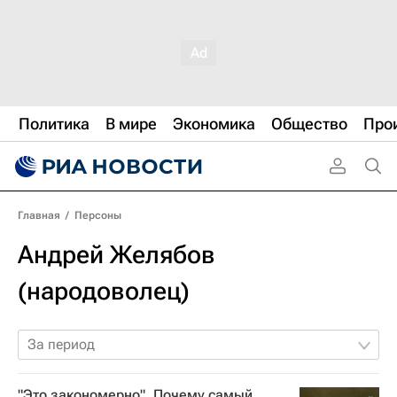
Политика
В мире
Экономика
Общество
Про
Главная
/
Персоны
Андрей Желябов
(народоволец)
За период
"Это закономерно". Почему самый