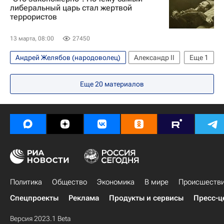
либеральный царь стал жертвой
террористов
13 марта, 08:00
27450
Андрей Желябов (народоволец)
Александр II
Еще
1
Софья Перовская
Еще
20
материалов
Политика
Общество
Экономика
В мире
Происшеств
Спецпроекты
Реклама
Продукты и сервисы
Пресс-ц
Версия 2023.1 Beta