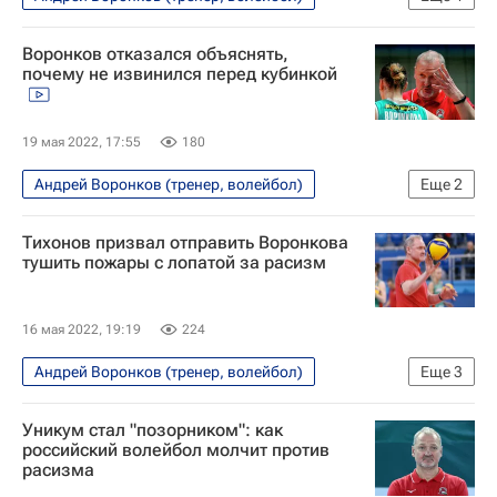
Волейбол
Происшествия
Уралочка-НТМК
Воронков отказался объяснять,
Локомотив (Калининград)
почему не извинился перед кубинкой
19 мая 2022, 17:55
180
Андрей Воронков (тренер, волейбол)
Еще
2
Волейбол
Локомотив (Калининград)
Тихонов призвал отправить Воронкова
тушить пожары с лопатой за расизм
16 мая 2022, 19:19
224
Андрей Воронков (тренер, волейбол)
Еще
3
Волейбол
Александр Тихонов
Уникум стал "позорником": как
Уралочка-НТМК
российский волейбол молчит против
расизма