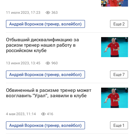
11 июля 2023, 17:23
363
Андрей Воронков (тренер, волейбол)
Еще
2
Волейбол
Динамо-Урал (волейбол)
Отбывший дисквалификацию за
расизм тренер нашел работу в
российском клубе
13 июня 2023, 13:45
960
Андрей Воронков (тренер, волейбол)
Еще
7
Волейбол
Станислав Шевченко
Обвиненный в расизме тренер может
Аилама Сесе Монталво
возглавить "Урал", заявили в клубе
Локомотив (Калининград)
Уралочка-НТМК
Динамо-Урал (волейбол)
Трансферы
4 мая 2023, 11:14
416
Андрей Воронков (тренер, волейбол)
Еще
1