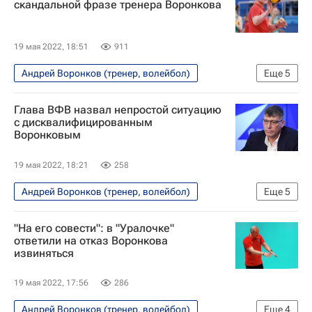
скандальной фразе тренера Воронкова
Суперлига (чемпионат России по волейболу среди женщин)
Локомотив (Калининград)
19 мая 2022, 18:51
911
Александр Тихонов
Андрей Воронков (тренер, волейбол)
Еще
5
Волейбол
Происшествия
Вокруг спорта
Глава ВФВ назвал непростой ситуацию
Анна Анцелиович
Локомотив (Калининград)
с дисквалифицированным
Воронковым
19 мая 2022, 18:21
258
Андрей Воронков (тренер, волейбол)
Еще
5
Волейбол
Происшествия
"На его совести": в "Уралочке"
Всероссийская федерация волейбола (ВФВ)
ответили на отказ Воронкова
извиняться
Локомотив (Калининград)
Александр Яременко
19 мая 2022, 17:56
286
Андрей Воронков (тренер, волейбол)
Еще
4