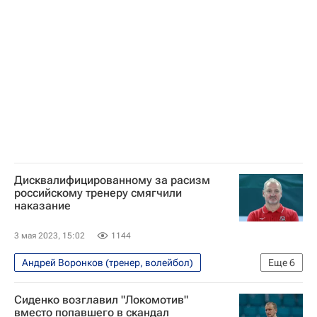
Волейбол
Дисквалифицированному за расизм
российскому тренеру смягчили
наказание
3 мая 2023, 15:02
1144
Андрей Воронков (тренер, волейбол)
Еще
6
Вокруг спорта
Волейбол
Сиденко возглавил "Локомотив"
Станислав Шевченко
Аилама Сесе Монталво
вместо попавшего в скандал