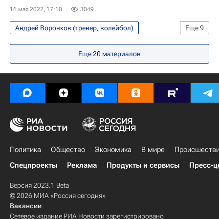
16 мая 2022, 17:10
3049
Андрей Воронков (тренер, волейбол)
Еще
9
Волейбол
Еще
20
материалов
Суперлига (чемпионат России по волейболу среди женщин)
Уралочка-НТМК
Локомотив (Калининград)
Материалы РИА Спорт
Авторы РИА Новости Спорт
Вокруг спорта
Ксения Парубец
Николай Карполь
Политика
Общество
Экономика
В мире
Происшеств
Спецпроекты
Реклама
Продукты и сервисы
Пресс-ц
Версия 2023.1 Beta
© 2026 МИА «Россия сегодня»
Вакансии
Сетевое издание РИА Новости зарегистрировано