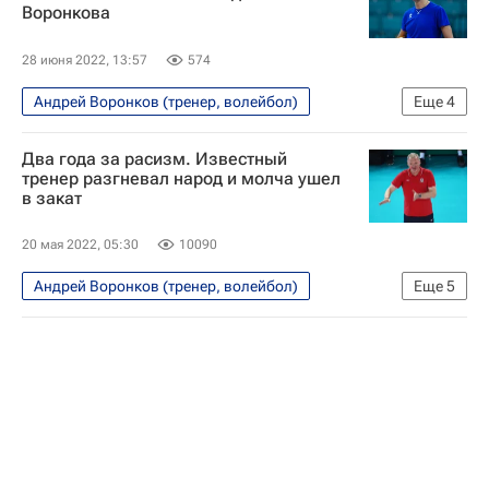
Воронкова
Уралочка-НТМК
Локомотив (Калининград)
28 июня 2022, 13:57
574
Андрей Воронков (тренер, волейбол)
Еще
4
Волейбол
Локомотив (Калининград)
Два года за расизм. Известный
Аилама Сесе Монталво
Константин Сиденко
тренер разгневал народ и молча ушел
в закат
20 мая 2022, 05:30
10090
Андрей Воронков (тренер, волейбол)
Еще
5
Волейбол
Материалы РИА Спорт
Блог редакции РИА Новости Спорт
Авторы РИА Новости Спорт
Локомотив (Калининград)