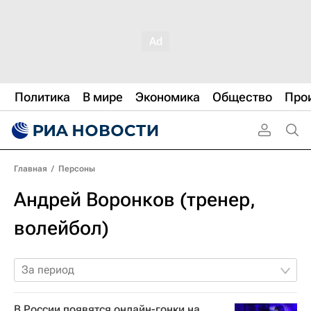
Политика
В мире
Экономика
Общество
Про
Главная
/
Персоны
Андрей Воронков (тренер,
волейбол)
За период
В России появятся онлайн-гонки на