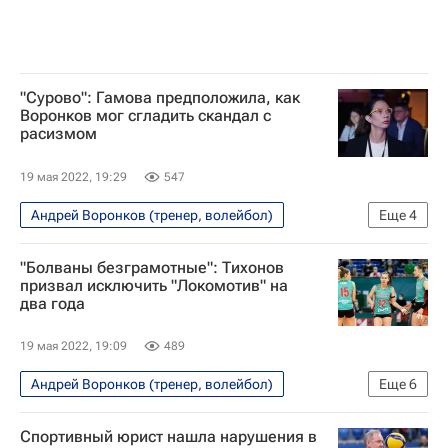
"Сурово": Гамова предположила, как
Воронков мог сгладить скандал с
расизмом
19 мая 2022, 19:29
547
Андрей Воронков (тренер, волейбол)
Еще
4
Волейбол
Екатерина Гамова
"Болваны безграмотные": Тихонов
Происшествия
Локомотив (Калининград)
призвал исключить "Локомотив" на
два года
19 мая 2022, 19:09
489
Андрей Воронков (тренер, волейбол)
Еще
6
Волейбол
Происшествия
Спортивный юрист нашла нарушения в
Всероссийская федерация волейбола (ВФВ)