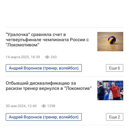
"Уралочка" сравняла счет в
четвертьфинале чемпионата России с
"Локомотивом"
14 марта 2025, 18:39
243
Андрей Воронков (тренер, волейбол)
Еще
6
Волейбол
Спорт
Отбывший дисквалификацию за
Локомотив (Калининград)
Уралочка-НТМК
расизм тренер вернулся в "Локомотив"
Всероссийская федерация волейбола (ВФВ)
Суперлига (чемпионат России по волейболу среди женщин)
30 мая 2024, 13:40
1298
Андрей Воронков (тренер, волейбол)
Еще
2
Волейбол
Спорт